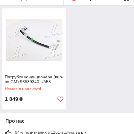
Автономний опалювач
Вентилятор печки
Привод заслінки печеньки
Радіатор печки
Реле печки
Патрубок печки
Резистор вентилятора салону
Патрубок кондиционера (вир-
во GM) 96539340 UA58
Немає в наявності
1 849
₴
Про нас
94% позитивних з 1161 відгука за рік