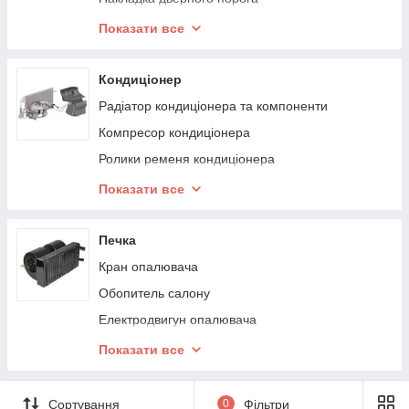
Килимки в салон
Показати все
Накладки на педалі
Елементи салону
Кондиціонер
Сидіння
Радіатор кондиціонера та компоненти
Кнопки, перемикачі
Компресор кондиціонера
Шток антени
Ролики ременя кондиціонера
Футляр для окулярів
Датчик абсолютного тиску кондиціонера
Показати все
Ремінь кондиціонера
Шланг кондиціонера
Печка
Кран опалювача
Обопитель салону
Електродвигун опалювача
Насос опалювача
Показати все
Мотор опалювача
Комплектуючі опалювача
Сортування
0
Фільтри