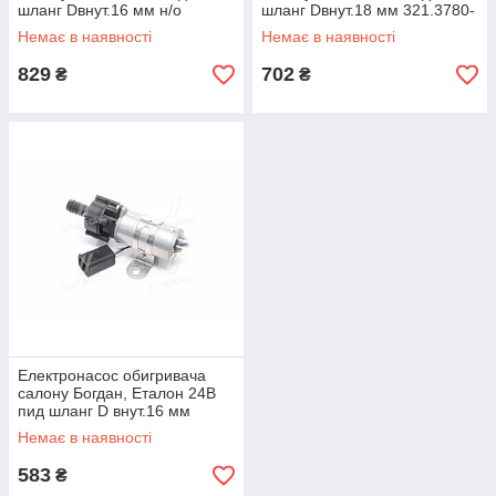
шланг Dвнут.16 мм н/о
шланг Dвнут.18 мм 321.3780-
(DECARO) 75.3780-10-01
10 UA58
Немає в наявності
Немає в наявності
UA58
829
702
₴
₴
Електронасос обигривача
салону Богдан, Еталон 24В
пид шланг D внут.16 мм
(DECARO) DEC-75.3780-10-
Немає в наявності
01 UA58
583
₴