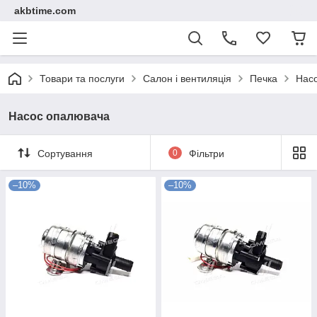
akbtime.com
Товари та послуги
Салон і вентиляція
Печка
Нас
Насос опалювача
Сортування
0
Фільтри
–10%
–10%