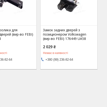
ролика для
Замок задних дверей з
дверей (вир-во FEBI)
позиционером Volkswagen
8
(вир-во FEBI) 176449 UA58
2 029 ₴
ності
Немає в наявності
236-82-64
+380 (99) 236-82-64