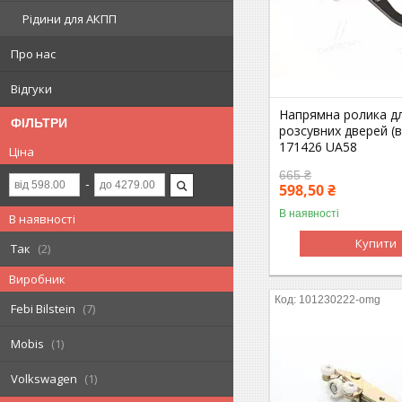
Рідини для АКПП
Про нас
Відгуки
Напрямна ролика д
ФІЛЬТРИ
розсувних дверей (в
171426 UA58
Ціна
665 ₴
598,50 ₴
В наявності
В наявності
Купити
Так
2
Виробник
101230222-omg
Febi Bilstein
7
Mobis
1
Volkswagen
1