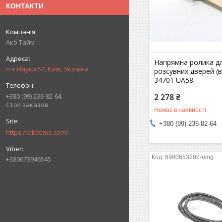
КОНТАКТИ
Акб Тайм
Напрямна ролика д
п-т Науки 57, Київ, Україна
розсувних дверей (в
34701 UA58
2 278 ₴
+380 (99) 236-82-64
Стол заказов
Немає в наявності
+380 (99) 236-82-64
https://akbtime.com/
6900653202-omg
+380673946545