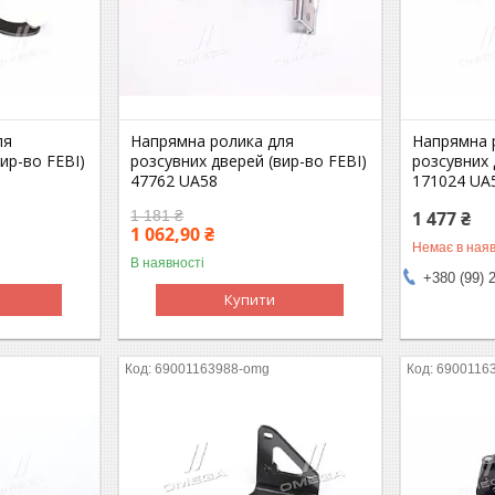
ля
Напрямна ролика для
Напрямна 
ир-во FEBI)
розсувних дверей (вир-во FEBI)
розсувних 
47762 UA58
171024 UA
1 181 ₴
1 477 ₴
1 062,90 ₴
Немає в наяв
В наявності
+380 (99) 
Купити
69001163988-omg
6900116