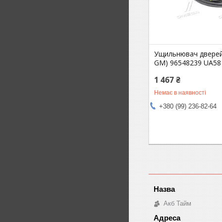
Ущильнювач дверей
GM) 96548239 UA58
1 467 ₴
Немає в наявності
+380 (99) 236-82-64
Акб Тайм