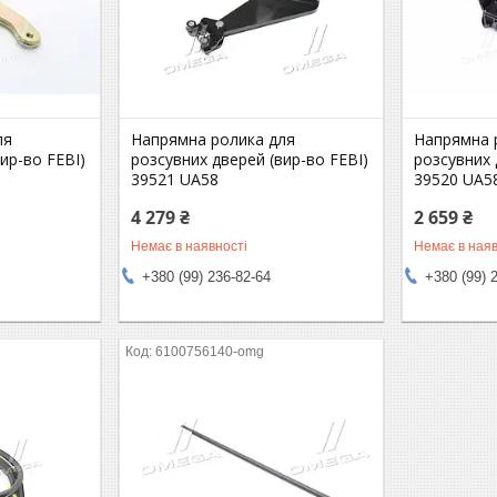
ля
Напрямна ролика для
Напрямна 
ир-во FEBI)
розсувних дверей (вир-во FEBI)
розсувних 
39521 UA58
39520 UA5
4 279 ₴
2 659 ₴
Немає в наявності
Немає в наяв
+380 (99) 236-82-64
+380 (99) 
6100756140-omg