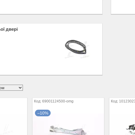
ої двері
69001124500-omg
1012302
–10%