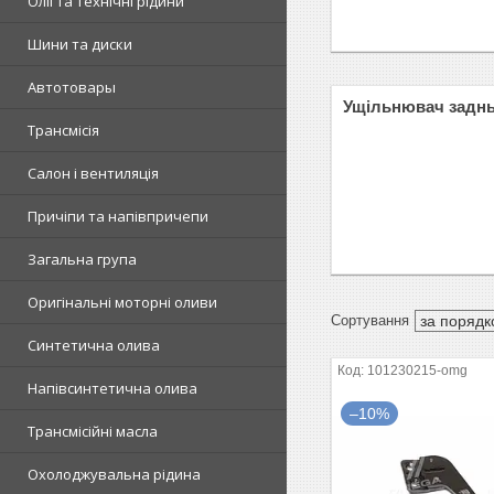
Олії та технічні рідини
Шини та диски
Автотовары
Ущільнювач заднь
Трансмісія
Салон і вентиляція
Причіпи та напівпричепи
Загальна група
Оригінальні моторні оливи
Синтетична олива
101230215-omg
Напівсинтетична олива
–10%
Трансмісійні масла
Охолоджувальна рідина