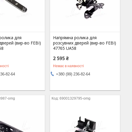
ролика для
Напрямна ролика для
дверей (вир-во FEBI)
розсувних дверей (вир-во FEBI)
58
47765 UA58
2 595 ₴
ності
Немає в наявності
236-82-64
+380 (99) 236-82-64
3987-omg
69001329795-omg