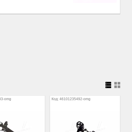
33-omg
46101235492-omg