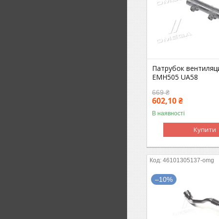
Патрубок вентиляц
EMH505 UA58
669 ₴
602,10 ₴
В наявності
Купити
46101305137-omg
–10%