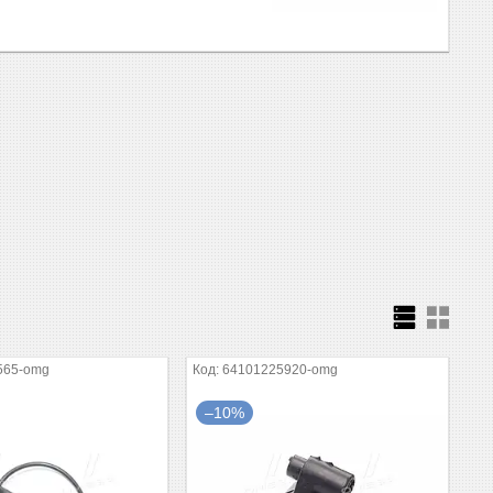
565-omg
64101225920-omg
–10%