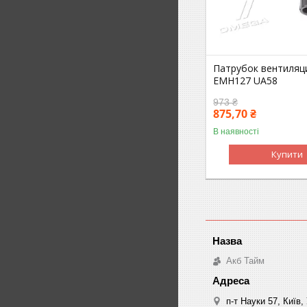
Патрубок вентиляц
EMH127 UA58
973 ₴
875,70 ₴
В наявності
Купити
Акб Тайм
п-т Науки 57, Київ,