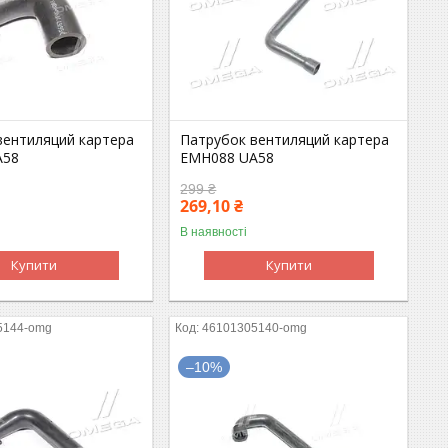
вентиляций картера
Патрубок вентиляций картера
A58
EMH088 UA58
299 ₴
269,10 ₴
В наявності
Купити
Купити
5144-omg
46101305140-omg
–10%