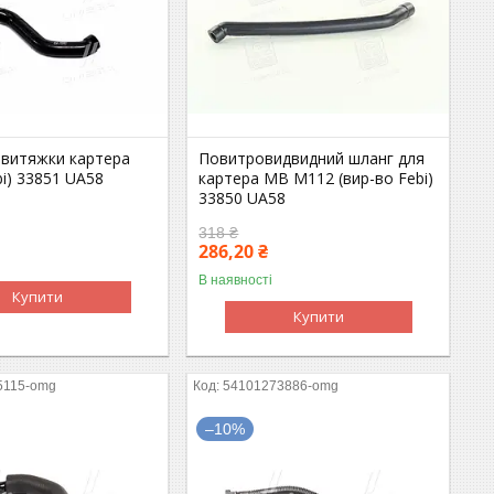
 витяжки картера
Повитровидвидний шланг для
bi) 33851 UA58
картера MB M112 (вир-во Febi)
33850 UA58
318 ₴
286,20 ₴
В наявності
Купити
Купити
5115-omg
54101273886-omg
–10%