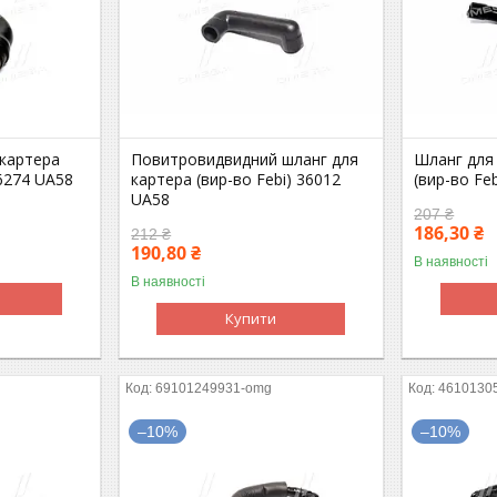
 картера
Повитровидвидний шланг для
Шланг для
36274 UA58
картера (вир-во Febi) 36012
(вир-во Fe
UA58
207 ₴
186,30 ₴
212 ₴
190,80 ₴
В наявності
В наявності
Купити
69101249931-omg
4610130
–10%
–10%