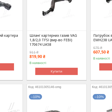
ий картера
Шланг картерних газив VAG
Патрубок 
1,8/2,0 TFSI (вир-во FEBI)
EMH238 U
170674 UA58
675 ₴
607,50 ₴
911 ₴
819,90 ₴
В наявності
В наявності
Купити
46101305146-omg
4610130
–10%
–10%