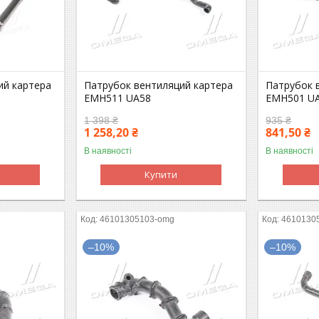
ий картера
Патрубок вентиляций картера
Патрубок 
EMH511 UA58
EMH501 U
1 398 ₴
935 ₴
1 258,20 ₴
841,50 ₴
В наявності
В наявності
Купити
46101305103-omg
4610130
–10%
–10%