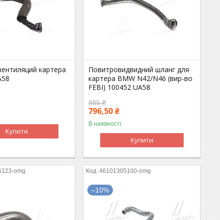
вентиляций картера
Повитровидвидний шланг для
A58
картера BMW N42/N46 (вир-во
FEBI) 100452 UA58
885 ₴
796,50 ₴
В наявності
Купити
Купити
5123-omg
46101305100-omg
–10%