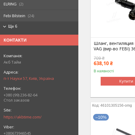
ELRING
2
Febi Bilstein
24
Ще 6
КОНТАКТИ
Шланг, вентиляция
VAG (вир-во FEBI) 
709 ₴
Акб Тайм
638,10 ₴
В наявності
п-т Науки 57, Київ, Україна
Купити
+380 (99) 236-82-64
Стол заказов
46101305156-omg
https://akbtime.com/
–10%
+380673946545