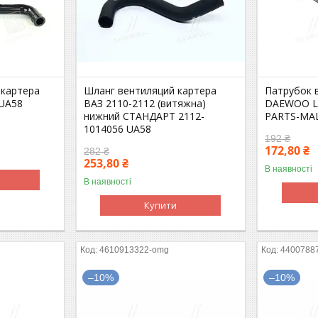
 картера
Шланг вентиляций картера
Патрубок 
 UA58
ВАЗ 2110-2112 (витяжна)
DAEWOO La
нижний СТАНДАРТ 2112-
PARTS-MAL
1014056 UA58
192 ₴
172,80 ₴
282 ₴
253,80 ₴
В наявності
В наявності
Купити
4610913322-omg
4400788
–10%
–10%