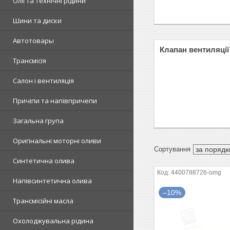
Олії та технічні рідини
Шини та диски
Автотовары
Клапан вентиляції
Трансмісія
Салон і вентиляція
Причіпи та напівпричепи
Загальна група
Оригінальні моторні оливи
Синтетична олива
4400788726-omg
Напівсинтетична олива
–10%
Трансмісійні масла
Охолоджувальна рідина