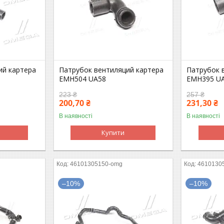
ий картера
Патрубок вентиляций картера
Патрубок 
EMH504 UA58
EMH395 U
223 ₴
257 ₴
200,70 ₴
231,30 ₴
В наявності
В наявності
Купити
46101305150-omg
4610130
–10%
–10%