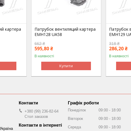
ий картера
Патрубок вентиляций картера
Патрубок 
EMH128 UA58
EMH129 U
662 ₴
318 ₴
595,80 ₴
286,20 ₴
В наявності
В наявності
Купити
Графік роботи
Понеділок
09:00
18:00
+380 (99) 236-82-64
Стол заказов
Вівторок
09:00
18:00
Середа
09:00
18:00
 Україна