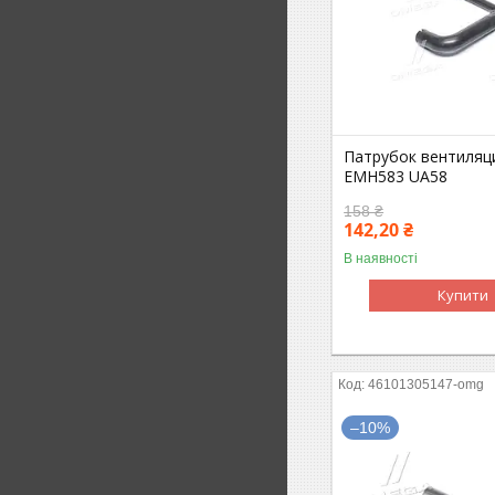
Патрубок вентиляц
EMH583 UA58
158 ₴
142,20 ₴
В наявності
Купити
46101305147-omg
–10%