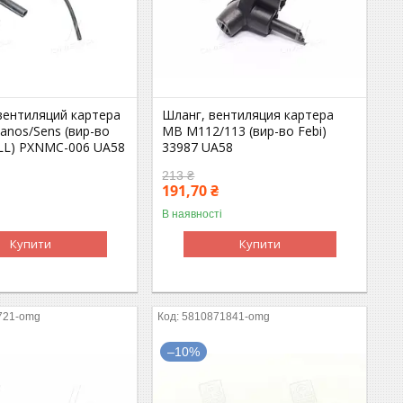
вентиляций картера
Шланг, вентиляция картера
nos/Sens (вир-во
MB M112/113 (вир-во Febi)
L) PXNMC-006 UA58
33987 UA58
213 ₴
191,70 ₴
В наявності
Купити
Купити
721-omg
5810871841-omg
–10%