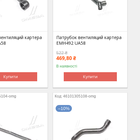
вентиляций картера
Патрубок вентиляций картера
A58
EMH492 UA58
522 ₴
469,80 ₴
В наявності
Купити
Купити
5104-omg
46101305108-omg
–10%