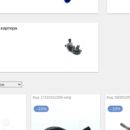
 картера
17101012260-omg
5600520
–10%
–10%