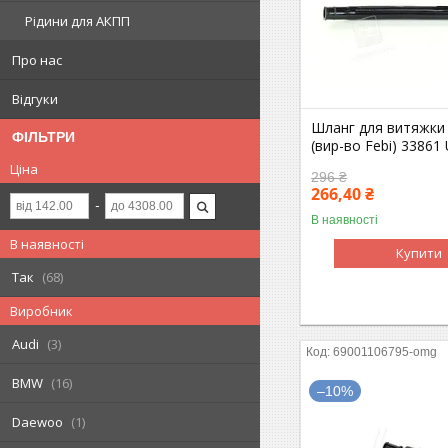
Рідини для АКПП
Про нас
Відгуки
Шланг для витяжки
ФІЛЬТРИ
(вир-во Febi) 33861
Ціна
296 ₴
266,40 ₴
В наявності
В наявності
Купити
Так
68
Виробник
Audi
3
69001106795-omg
BMW
16
–10%
Daewoo
1