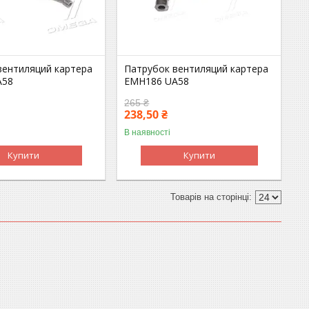
вентиляций картера
Патрубок вентиляций картера
A58
EMH186 UA58
265 ₴
238,50 ₴
В наявності
Купити
Купити