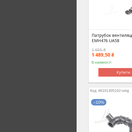
Патрубок вентиляц
EMH476 UA58
1 655 ₴
1 489,50 ₴
В наявності
Купити
46101305102-omg
–10%