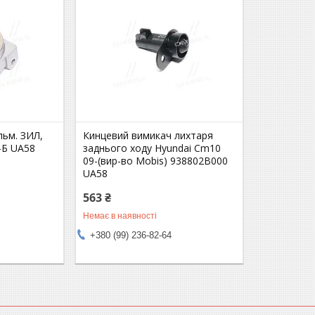
льм. ЗИЛ,
Кинцевий вимикач лихтаря
-Б UA58
заднього ходу Hyundai Cm10
09-(вир-во Mobis) 938802B000
UA58
563 ₴
Немає в наявності
+380 (99) 236-82-64