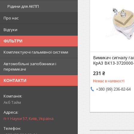
Рідини для АКПП
Про нас
Відгуки
ФІЛЬТРИ
Комплектуючі гальмівної системи
Вимикач сигналу га
КрАЗ ВК13-3720000
Автомобільні запобіжники і
перемикачі
231 ₴
КОНТАКТИ
Немає в наявності
+380 (99) 236-82-64
Акб Тайм
п-т Науки 57, Київ, Україна