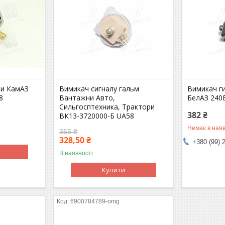
ти КамАЗ
Вимикач сигналу гальм
Вимикач г
8
Вантажни Авто,
БелАЗ 240
Сильгосптехника, Трактори
382 ₴
ВК13-3720000-Б UA58
Немає в наяв
365 ₴
328,50 ₴
+380 (99) 
В наявності
Купити
6900784789-omg