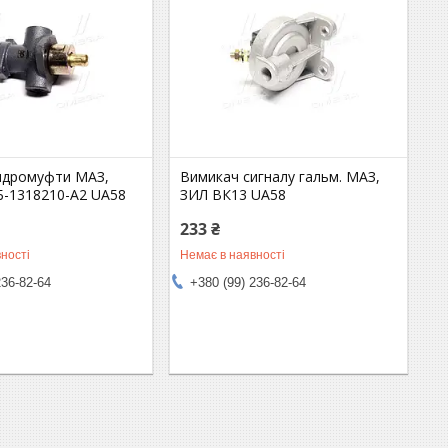
идромуфти МАЗ,
Вимикач сигналу гальм. МАЗ,
Б-1318210-А2 UA58
ЗИЛ ВК13 UA58
233 ₴
ності
Немає в наявності
236-82-64
+380 (99) 236-82-64