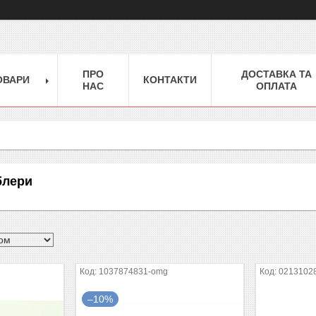
ПРО
ДОСТАВКА ТА
ОВАРИ
КОНТАКТИ
НАС
ОПЛАТА
блери
1037874831-omg
0213102
–10%