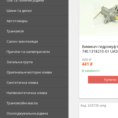
Олії та технічні рідини
Шини та диски
Автотовары
Трансмісія
Салон і вентиляція
Вимикач гидромуф
740.1318210-01 UA5
Причіпи та напівпричепи
490 ₴
Загальна група
441 ₴
В наявності
Оригінальні моторні оливи
Купити
Синтетична олива
Напівсинтетична олива
Трансмісійні масла
103735-omg
Охолоджувальна рідина