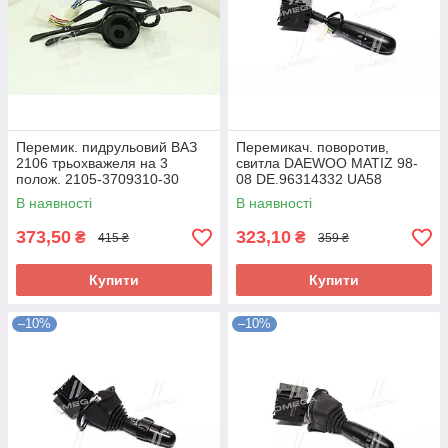
Перемик. пидрульовий ВАЗ
Перемикач. поворотив,
2106 трьохважеля на 3
свитла DAEWOO MATIZ 98-
полож. 2105-3709310-30
08 DE.96314332 UA58
UA58
В наявності
В наявності
373,50
323,10
₴
₴
415 ₴
359 ₴
Купити
Купити
–10%
–10%