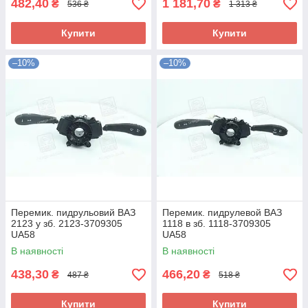
482,40
1 181,70
₴
₴
536 ₴
1 313 ₴
Купити
Купити
–10%
–10%
Перемик. пидрульовий ВАЗ
Перемик. пидрулевой ВАЗ
2123 у зб. 2123-3709305
1118 в зб. 1118-3709305
UA58
UA58
В наявності
В наявності
438,30
466,20
₴
₴
487 ₴
518 ₴
Купити
Купити