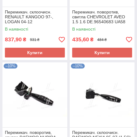
Перемикач. склоочисн.
Перемикач. поворотив,
RENAULT KANGOO 97-,
свитла CHEVROLET AVEO
LOGAN 04-12
1.5 1.6 DE.96540683 UA58
DE.7701053055 UA58
В наявності
В наявності
837,90
435,60
₴
₴
931 ₴
484 ₴
Купити
Купити
–10%
–10%
Перемикач. поворотив,
Перемикач. склоочисн.