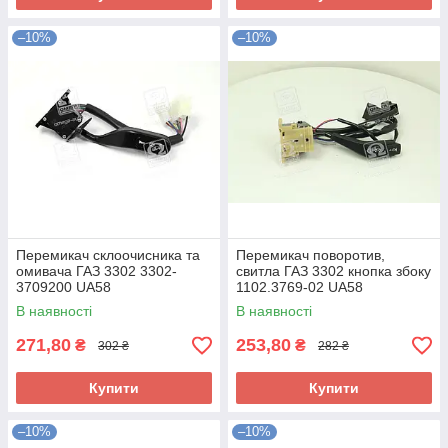
–10%
–10%
Перемикач склоочисника та
Перемикач поворотив,
омивача ГАЗ 3302 3302-
свитла ГАЗ 3302 кнопка збоку
3709200 UA58
1102.3769-02 UA58
В наявності
В наявності
271,80
253,80
₴
₴
302 ₴
282 ₴
Купити
Купити
–10%
–10%