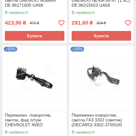
свитла DAEWOO NUBIRA
DAEWOO NEXIA 95-97 (1.5C)
DE.96271600 UA58
DE.96215553 UA58
В наявності
В наявності
423,90
291,60
₴
₴
471 ₴
324 ₴
Купити
Купити
–10%
–10%
Перемикач. поворотив,
Перемикач поворотив,
свитла, фар п/тум.
свитла ГАЗ 3302 (свитла)
CHEVROLET AVEO
(DECARO) 3302-3709100
DE.96540684 UA58
UA58
В наявності
В наявності