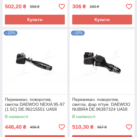
502,20
306
₴
₴
558 ₴
340 ₴
Купити
Купити
–10%
–10%
Перемикач. поворотив,
Перемикач. поворотив,
свитла DAEWOO NEXIA 95-97
свитла, фар п/тум. DAEWOO
(1.5C) DE.96215551 UA58
NUBIRA DE.96387324 UA58
В наявності
В наявності
446,40
510,30
₴
₴
496 ₴
567 ₴