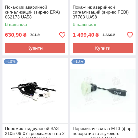
Покажчик аварийной
Покажчик аварийной
сигнализаций (вир-во ERA)
сигнализаций (вир-во FEBI)
662173 UA58
37783 UA58
В наявності
В наявності
630,90
1 499,40
₴
₴
701 ₴
1 666 ₴
Купити
Купити
–10%
–10%
Перемик. пидрулевой ВАЗ
Перемикач свитла МТЗ (фар,
2105-06-07 трьохважеля на 2
поворотив та звукового