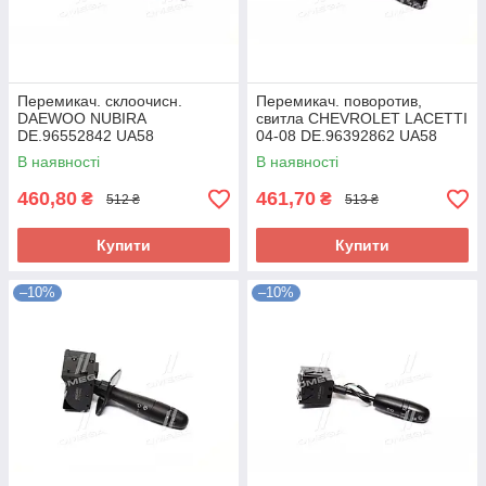
Перемикач. склоочисн.
Перемикач. поворотив,
DAEWOO NUBIRA
свитла CHEVROLET LACETTI
DE.96552842 UA58
04-08 DE.96392862 UA58
В наявності
В наявності
460,80
461,70
₴
₴
512 ₴
513 ₴
Купити
Купити
–10%
–10%