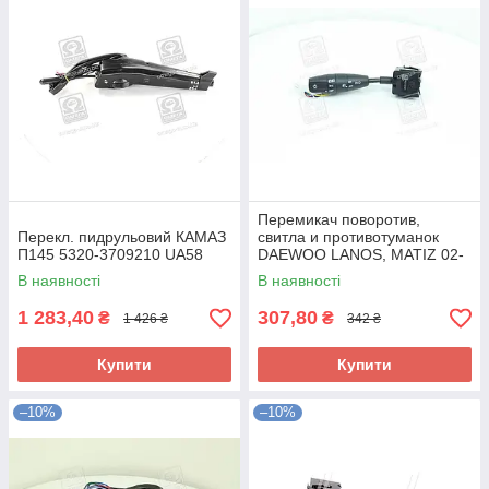
Перемикач поворотив,
Перекл. пидрульовий КАМАЗ
свитла и противотуманок
П145 5320-3709210 UA58
DAEWOO LANOS, MATIZ 02-
05 96242526 UA58
В наявності
В наявності
1 283,40
307,80
₴
₴
1 426 ₴
342 ₴
Купити
Купити
–10%
–10%