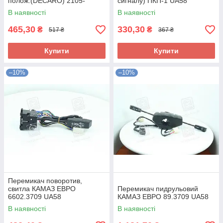
полож.(DECARO) 2105-
сигналу) ПКП-1 UA58
3709310-10 UA58
В наявності
В наявності
465,30
330,30
₴
₴
517 ₴
367 ₴
Купити
Купити
–10%
–10%
Перемикач поворотив,
свитла КАМАЗ ЕВРО
Перемикач пидрульовий
6602.3709 UA58
КАМАЗ ЕВРО 89.3709 UA58
В наявності
В наявності