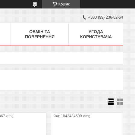
Кошик
+380 (99) 236-82-64
ОБМІН ТА
УГОДА
ПОВЕРНЕННЯ
КОРИСТУВАЧА
367-omg
1042434590-omg