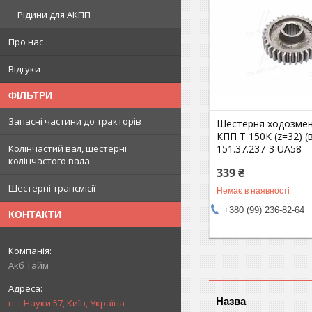
Рідини для АКПП
Про нас
Відгуки
ФІЛЬТРИ
Запасні частини до тракторів
Шестерня ходозме
КПП Т 150К (z=32) (
151.37.237-3 UA58
Колінчастий вал, шестерні
колінчастого вала
339 ₴
Шестерні трансмісії
Немає в наявності
+380 (99) 236-82-64
КОНТАКТИ
Акб Тайм
п-т Науки 57, Київ, Україна