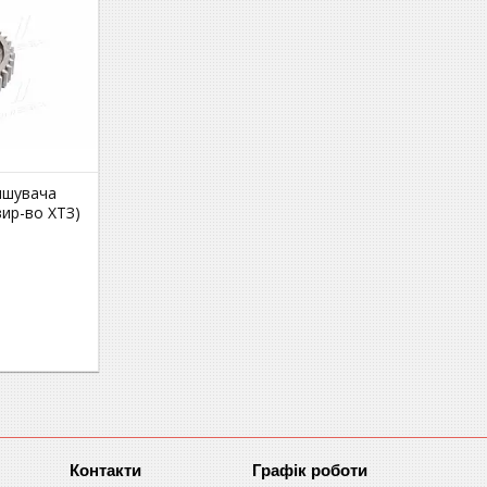
ншувача
вир-во ХТЗ)
Графік роботи