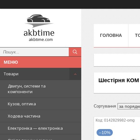
ГОЛОВНА
Т
akbtime.com
Товари
Шестірня КОМ
Двигун, системи та
компоненти
Кузов, оптика
Ходова частина
0142829982-omg
Електроніка — електроніка
–10%