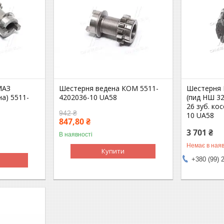
МАЗ
Шестерня ведена КОМ 5511-
Шестерня 
а) 5511-
4202036-10 UA58
(пид НШ 32
8
26 зуб. ко
942 ₴
10 UA58
847,80 ₴
3 701 ₴
В наявності
Немає в наяв
Купити
+380 (99) 