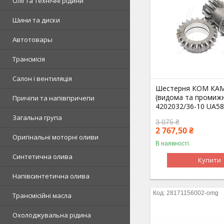
Олії та технічні рідини
Шини та диски
Автотовары
Трансмісія
Салон і вентиляція
Шестерня КОМ КА
(видома та промижн
Причіпи та напівпричепи
4202032/36-10 UA5
Загальна група
3 075 ₴
2 767,50 ₴
Оригінальні моторні оливи
В наявності
Синтетична олива
Купити
Напівсинтетична олива
28171156002-omg
Трансмісійні масла
Охолоджувальна рідина