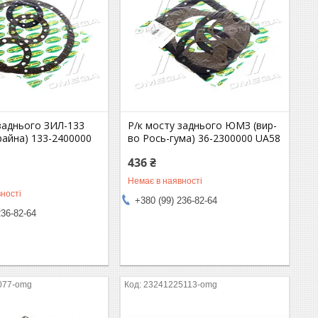
заднього ЗИЛ-133
Р/к мосту заднього ЮМЗ (вир-
райна) 133-2400000
во Рось-гума) 36-2300000 UA58
436 ₴
Немає в наявності
ності
+380 (99) 236-82-64
236-82-64
077-omg
23241225113-omg