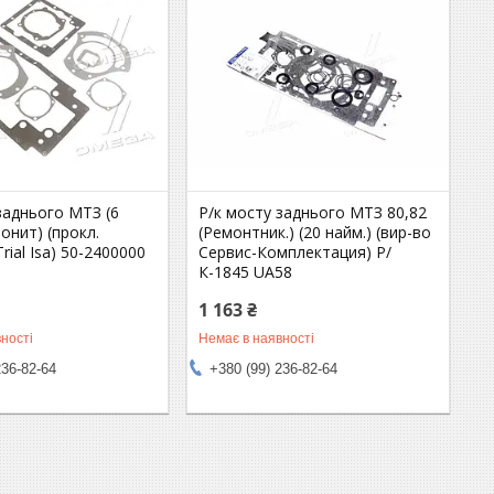
заднього МТЗ (6
Р/к мосту заднього МТЗ 80,82
ронит) (прокл.
(Ремонтник.) (20 найм.) (вир-во
rial Isa) 50-2400000
Сервис-Комплектация) Р/
К-1845 UA58
1 163 ₴
ності
Немає в наявності
236-82-64
+380 (99) 236-82-64