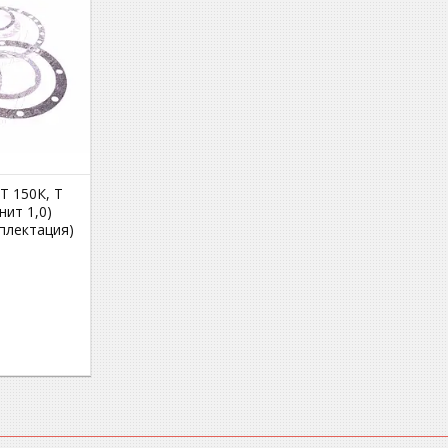
Т 150К, Т
нит 1,0)
плектация)