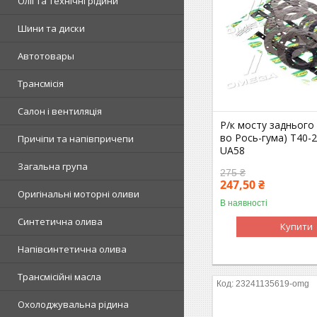
Олії та технічні рідини
Шини та диски
Автотовары
Трансмісія
Салон і вентиляція
Р/к мосту заднього 
во Рось-гума) Т40-
Причіпи та напівпричепи
UA58
Загальна група
275 ₴
247,50 ₴
Оригінальні моторні оливи
В наявності
Синтетична олива
Купити
Напівсинтетична олива
Трансмісійні масла
23241135619-omg
Охолоджувальна рідина