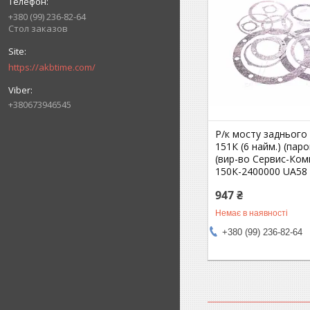
+380 (99) 236-82-64
Стол заказов
https://akbtime.com/
+380673946545
Р/к мосту заднього 
151К (6 найм.) (паро
(вир-во Сервис-Ком
150К-2400000 UA58
947 ₴
Немає в наявності
+380 (99) 236-82-64