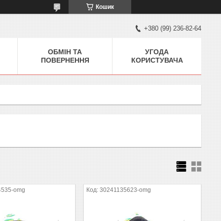
Кошик
+380 (99) 236-82-64
ОБМІН ТА
УГОДА
ПОВЕРНЕННЯ
КОРИСТУВАЧА
4535-omg
30241135623-omg