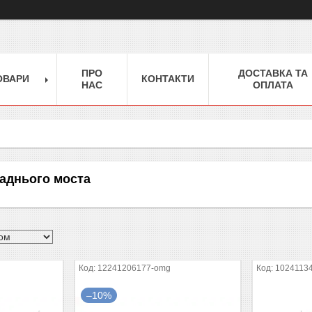
ПРО
ДОСТАВКА ТА
ОВАРИ
КОНТАКТИ
НАС
ОПЛАТА
аднього моста
12241206177-omg
1024113
–10%