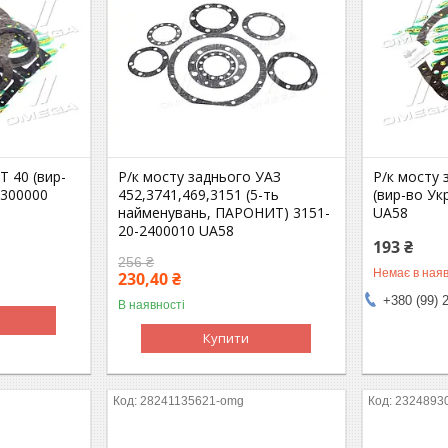
Т 40 (вир-
Р/к мосту заднього УАЗ
Р/к мосту 
2300000
452,3741,469,3151 (5-ть
(вир-во Ук
найменувань, ПАРОНИТ) 3151-
UA58
20-2400010 UA58
193 ₴
256 ₴
Немає в наяв
230,40 ₴
+380 (99) 
В наявності
Купити
28241135621-omg
2324893