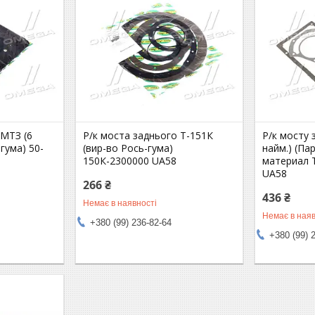
 МТЗ (6
Р/к моста заднього Т-151К
Р/к мосту 
-гума) 50-
(вир-во Рось-гума)
найм.) (Па
150К-2300000 UA58
материал T
UA58
266 ₴
436 ₴
Немає в наявності
Немає в наяв
+380 (99) 236-82-64
+380 (99) 