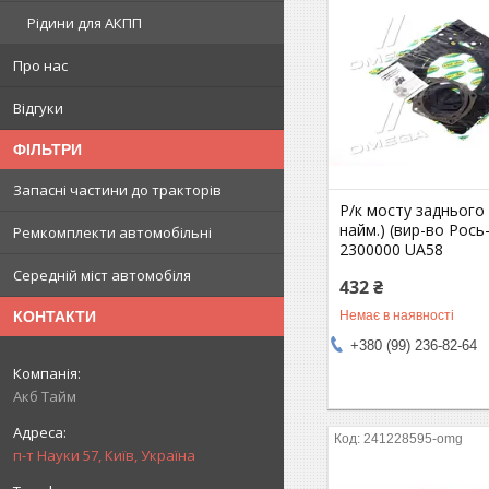
Рідини для АКПП
Про нас
Відгуки
ФІЛЬТРИ
Запасні частини до тракторів
Р/к мосту заднього
найм.) (вир-во Рось
Ремкомплекти автомобільні
2300000 UA58
Середній міст автомобіля
432 ₴
Немає в наявності
КОНТАКТИ
+380 (99) 236-82-64
Акб Тайм
241228595-omg
п-т Науки 57, Київ, Україна