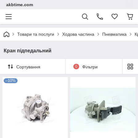
akbtime.com
Товари та послуги
Ходова частина
Пневматика
К
Кран підпедальний
Сортування
0
Фільтри
–10%