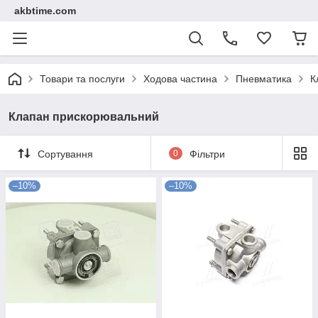
akbtime.com
Товари та послуги
Ходова частина
Пневматика
К
Клапан прискорювальний
Сортування
0
Фільтри
–10%
–10%