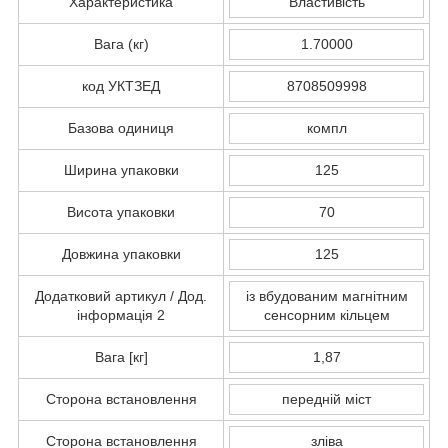
Характеристика
Властивість
Вага (кг)
1.70000
код УКТЗЕД
8708509998
Базова одиниця
компл
Ширина упаковки
125
Висота упаковки
70
Довжина упаковки
125
Додатковий артикул / Дод.
із вбудованим магнітним
інформація 2
сенсорним кільцем
Вага [кг]
1,87
Сторона встановлення
передній міст
Сторона встановлення
зліва