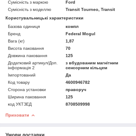
Сумісність з маркою
Ford
Сумісність з моделлю
Transit Tourneo, Transit
Користувальницькі характеристики
Базова одиниця
компл
Бренд
Federal Mogul
Вага (кг)
1,87
Висота паковання
70
Довжина паковання
125
Додатковий артикул/Доп.
з вбудованим магнітним
інформація 2
сенсорним кільцем
Імпортований
Да
Код товару
4600946782
Сторона установки
праворуч
Ширина паковання
125
код УКТЗЕД
8708509998
Приховати
Умови доставки