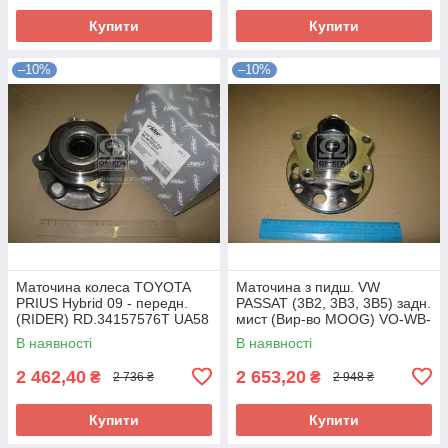
Купити
Купити
–10%
–10%
Маточина колеса TOYOTA
Маточина з пидш. VW
PRIUS Hybrid 09 - передн.
PASSAT (3B2, 3B3, 3B5) задн.
(RIDER) RD.34157576T UA58
мист (Вир-во MOOG) VO-WB-
11048 UA58
В наявності
В наявності
2 462,40
2 653,20
₴
₴
2 736 ₴
2 948 ₴
Купити
Купити