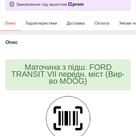
Замовлення під захистом
Опис
Характеристики
Доставка
Оплата
Умови п
Опис
bvd_ggl
Маточина з підш. FORD
TRANSIT VII передн. міст (Вир-
во MOOG)