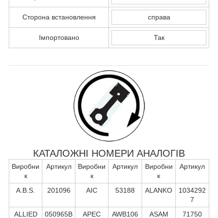
Сторона встановлення
справа
Імпортовано
Так
КАТАЛОЖНІ НОМЕРИ АНАЛОГІВ
Виробни
Артикул
Виробни
Артикул
Виробни
Артикул
к
к
к
A.B.S.
201096
AIC
53188
ALANKO
1034292
7
ALLIED
050965B
APEC
AWB106
ASAM
71750