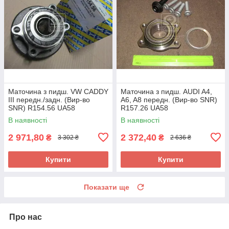
Маточина з пидш. VW CADDY
Маточина з пидш. AUDI A4,
III передн./задн. (Вир-во
A6, A8 передн. (Вир-во SNR)
SNR) R154.56 UA58
R157.26 UA58
В наявності
В наявності
2 971,80
2 372,40
₴
₴
3 302 ₴
2 636 ₴
Купити
Купити
Показати ще
Про нас