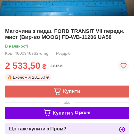
Маточина з пидш. FORD TRANSIT VII передн.
мист (Вир-во MOOG) FD-WB-11206 UA58
В наявності
Код: 4600946782-omg
Роздріб
2 533,50
₴
2 815 ₴
Економія
281.50 ₴
Купити
або
Купити з
Що таке купити з Пром?