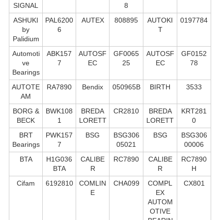
SIGNAL
8
ASHUKI
PAL6200
AUTEX
808895
AUTOKI
0197784
by
6
T
Palidium
Automoti
ABK157
AUTOSF
GF0065
AUTOSF
GF0152
ve
7
EC
25
EC
78
Bearings
AUTOTE
RA7890
Bendix
050965B
BIRTH
3533
AM
BORG &
BWK108
BREDA
CR2810
BREDA
KRT281
BECK
1
LORETT
LORETT
0
BRT
PWK157
BSG
BSG306
BSG
BSG306
Bearings
7
05021
00006
BTA
H1G036
CALIBE
RC7890
CALIBE
RC7890
BTA
R
R
H
Cifam
6192810
COMLIN
CHA099
COMPL
CX801
E
EX
AUTOM
OTIVE