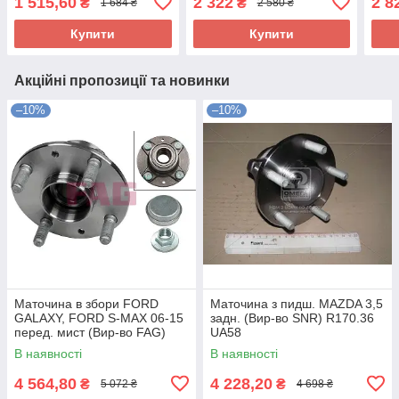
1 515,60
2 322
2 8
₴
₴
1 684 ₴
2 580 ₴
Купити
Купити
Акційні пропозиції та новинки
–10%
–10%
Маточина в збори FORD
Маточина з пидш. MAZDA 3,5
GALAXY, FORD S-MAX 06-15
задн. (Вир-во SNR) R170.36
перед. мист (Вир-во FAG)
UA58
713 6788 20 UA58
В наявності
В наявності
4 564,80
4 228,20
₴
₴
5 072 ₴
4 698 ₴