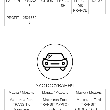
PATRON
PBK652
PATRON
PBK652
PROCO
R3137
5
5H
DIS
FRANCE
PROFIT
2501652
5
ЗАСТОСУВАННЯ
Марка / Модель
Марка / Модель
Марка / Модель
Маточина Ford
Маточина Ford
Маточина Ford
TRANSIT c
TRANSIT ФУРГОН
TRANSIT
бортовой
(FA_ _)
АВТОБУС (FD_ _,