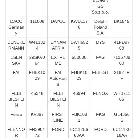
BEARIN
GS
Sp.z.o.o.
DACO
111008
DAYCO
KWD117
Delphi
BK1545
German
6
Poland
y
S.А.
DENCKE
W41332
DYNAM
DWH652
DYS
41FD97
RMANN
4
ATRIX
5
68
ESEN
29SKV0
EXTRE
550800
FAG
7136789
SKV
64
ME
00
FAI
FHBK10
FAI
FHBK10
FEBEST
2182TR
29
AutoPart
29
F
s
FEBI
45348
FEBI
46994
FENOX
WHB711
BILSTEI
BILSTEI
05
N
N
Fersa
KV387
FIRST
FBK108
FKG
GL4356
LINE
1
S
FLENNO
FR3904
FORD
6C112B6
FORD
6C111K0
R
72
63AA
18AA