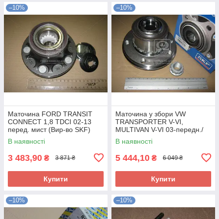
–10%
–10%
Маточина FORD TRANSIT
Маточина у збори VW
CONNECT 1,8 TDCI 02-13
TRANSPORTER V-VI,
перед. мист (Вир-во SKF)
MULTIVAN V-VI 03-передн./
VKBA 6522 UA58
задн. мист (Вир-во SKF)
В наявності
В наявності
VKBA 3646 UA58
3 483,90
5 444,10
₴
₴
3 871 ₴
6 049 ₴
Купити
Купити
–10%
–10%