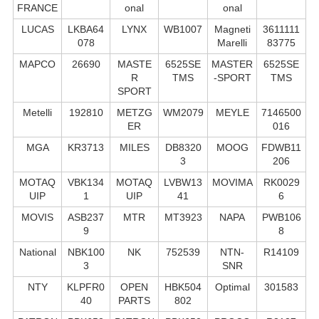
FRANCE
onal
onal
LUCAS
LKBA64
LYNX
WB1007
Magneti
3611111
078
Marelli
83775
MAPCO
26690
MASTE
6525SE
MASTER
6525SE
R
TMS
-SPORT
TMS
SPORT
Metelli
192810
METZG
WM2079
MEYLE
7146500
ER
016
MGA
KR3713
MILES
DB8320
MOOG
FDWB11
3
206
MOTAQ
VBK134
MOTAQ
LVBW13
MOVIMA
RK0029
UIP
1
UIP
41
6
MOVIS
ASB237
MTR
MT3923
NAPA
PWB106
9
8
National
NBK100
NK
752539
NTN-
R14109
3
SNR
NTY
KLPFR0
OPEN
HBK504
Optimal
301583
40
PARTS
802