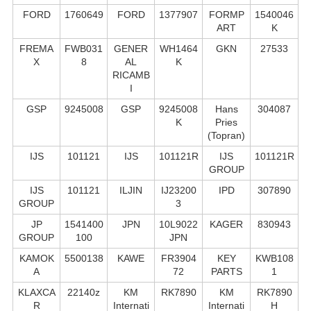
FORD
1760649
FORD
1377907
FORMP
1540046
ART
K
FREMA
FWB031
GENER
WH1464
GKN
27533
X
8
AL
K
RICAMB
I
GSP
9245008
GSP
9245008
Hans
304087
K
Pries
(Topran)
IJS
101121
IJS
101121R
IJS
101121R
GROUP
IJS
101121
ILJIN
IJ23200
IPD
307890
GROUP
3
JP
1541400
JPN
10L9022
KAGER
830943
GROUP
100
JPN
KAMOK
5500138
KAWE
FR3904
KEY
KWB108
A
72
PARTS
1
KLAXCA
22140z
KM
RK7890
KM
RK7890
R
Internati
Internati
H