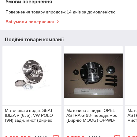
Умови повернення
Повернення товару впродовж 14 днів за домовленістю
Всі умови повернення
Подібні товари компанії
Маточина з пидш. SEAT
Маточина з пидш. OPEL
Мато
IBIZA V (6J5), VW POLO
ASTRA G 98- передн.мост
ASTR
(9N) задн. мист (Вир-во
(Вир-во MOOG) OP-WB-
мист
MOOG) VO-WB-11058
11088 UA58
WB-
UA58