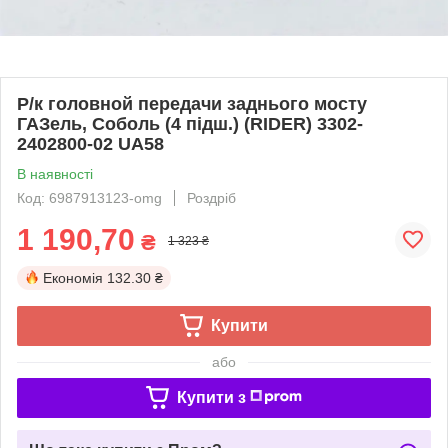
Р/к головной передачи заднього мосту
ГАЗель, Соболь (4 пiдш.) (RIDER) 3302-
2402800-02 UA58
В наявності
Код: 6987913123-omg
Роздріб
1 190,70
₴
1 323 ₴
Економія
132.30 ₴
Купити
або
Купити з