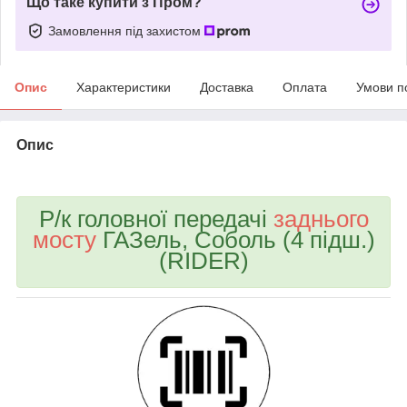
Що таке купити з Пром?
Замовлення під захистом
Опис
Характеристики
Доставка
Оплата
Умови п
Опис
bvd_ggl
Р/к головної передачі
заднього
мосту
ГАЗель, Соболь (4 пiдш.)
(RIDER)