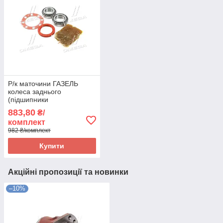
Р/к маточини ГАЗЕЛЬ
колеса заднього
(підшипники
DETALKA,сальник
883,80
₴/
ПРЕМІУМ, ПАРОНІТ,
комплект
мастило) (DETALKA)
982 ₴/комплект
3302-3104800 UA58
Купити
Акційні пропозиції та новинки
–10%