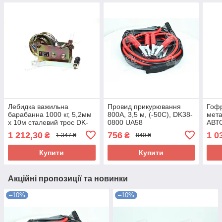
Лебидка важильна
Провид прикурювання
Гофр
барабанна 1000 кг, 5,2мм
800А, 3,5 м, (-50С), DK38-
мета
х 10м сталевий трос DK-
0800 UA58
АВТО
1002A UA58
70х
1 212,30
756
1 0
₴
₴
1 347 ₴
840 ₴
Купити
Купити
Акційні пропозиції та новинки
–10%
–10%