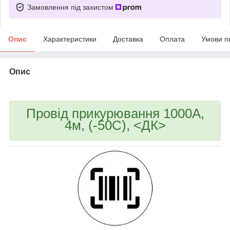
Замовлення під захистом
Опис
Характеристики
Доставка
Оплата
Умови п
Опис
bvd_ggl
Провід прикурювання 1000А,
4м, (-50С), <ДК>