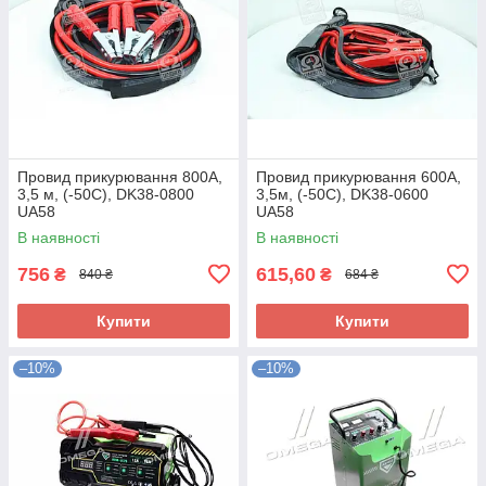
Провид прикурювання 800А,
Провид прикурювання 600А,
3,5 м, (-50С), DK38-0800
3,5м, (-50С), DK38-0600
UA58
UA58
В наявності
В наявності
756
615,60
₴
₴
840 ₴
684 ₴
Купити
Купити
–10%
–10%