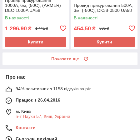
Провид прикурювання
1000А, 6м, (50С), (ARMER)
Провид прикурювання 500А,
DEC-1000A UA58
3м, (-50С), DK38-0500 UA58
В наявності
В наявності
1 296,90
454,50
₴
₴
1 441 ₴
505 ₴
Купити
Купити
Показати ще
Про нас
94% позитивних з 1158 відгуків за рік
Працює з 26.04.2016
м. Київ
п-т Науки 57, Київ, Україна
Контакти
Сьогодні вихідний