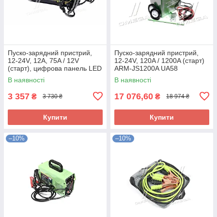
Пуско-зарядний пристрий,
Пуско-зарядний пристрий,
12-24V, 12A, 75A / 12V
12-24V, 120A / 1200A (старт)
(старт), цифрова панель LED
ARM-JS1200A UA58
ARM-JC75 UA58
В наявності
В наявності
3 357
17 076,60
₴
₴
3 730 ₴
18 974 ₴
Купити
Купити
–10%
–10%