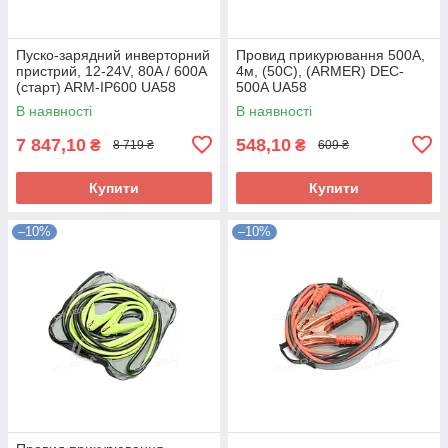
Пуско-зарядний инверторний
Провид прикурювання 500А,
пристрий, 12-24V, 80A / 600A
4м, (50С), (ARMER) DEC-
(старт) ARM-IP600 UA58
500A UA58
В наявності
В наявності
7 847,10
548,10
₴
₴
8 719 ₴
609 ₴
Купити
Купити
–10%
–10%