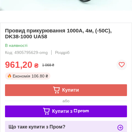
Провид прикурювання 1000А, 4м, (-50С),
DK38-1000 UA58
В наявності
Код: 4905795629-omg
Роздріб
961,20
₴
1 068 ₴
Економія
106.80 ₴
Купити
або
Купити з
Що таке купити з Пром?