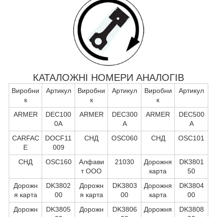
КАТАЛОЖНІ НОМЕРИ АНАЛОГІВ
Виробни
Артикул
Виробни
Артикул
Виробни
Артикул
к
к
к
ARMER
DEC100
ARMER
DEC300
ARMER
DEC500
0A
A
A
CARFAC
DOCF11
СНД
OSC060
СНД
OSC101
E
009
СНД
OSC160
Алфави
21030
Дорожня
DK3801
т ООО
карта
50
Дорожн
DK3802
Дорожн
DK3803
Дорожня
DK3804
я карта
00
я карта
00
карта
00
Дорожн
DK3805
Дорожн
DK3806
Дорожня
DK3808