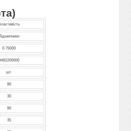
та
)
Властивість
Підшипники
0.76000
8482200000
шт.
90
30
90
35