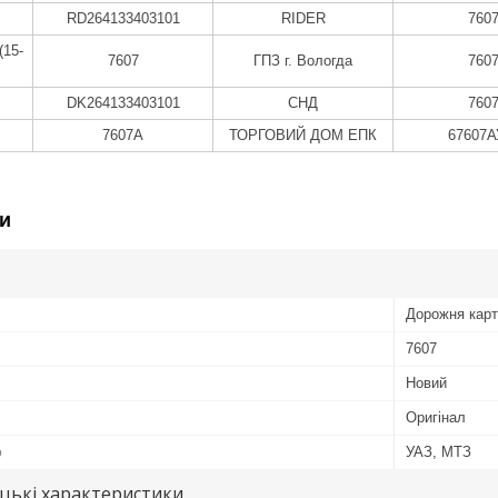
RD264133403101
RIDER
760
(15-
7607
ГПЗ г. Вологда
760
DK264133403101
СНД
760
7607А
ТОРГОВИЙ ДОМ ЕПК
67607
и
Дорожня кар
7607
Новий
Оригінал
ю
УАЗ, МТЗ
цькі характеристики