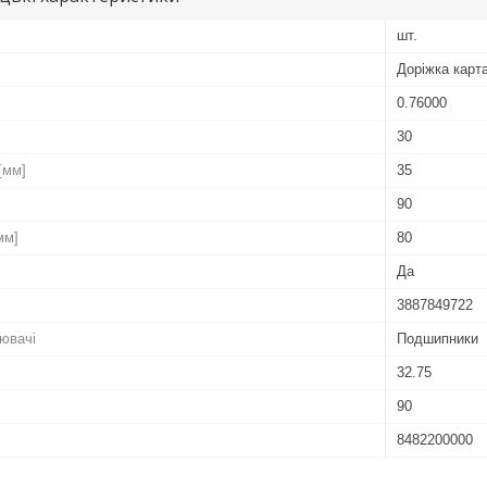
шт.
Доріжка карт
0.76000
30
[мм]
35
90
мм]
80
Да
3887849722
ювачі
Подшипники
32.75
90
8482200000