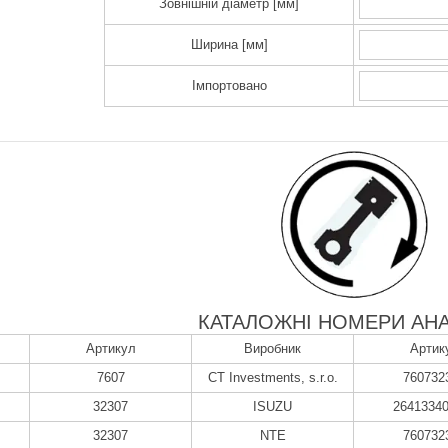
Зовнішній діаметр [мм]
Ширина [мм]
Імпортовано
КАТАЛОЖНІ НОМЕРИ АНА
Артикул
Виробник
Артик
7607
CT Investments, s.r.o.
760732
32307
ISUZU
2641334
32307
NTE
760732