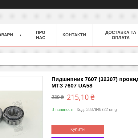
ПРО
ДОСТАВКА ТА
ОВАРИ
КОНТАКТИ
НАС
ОПЛАТА
Пидшипник 7607 (32307) провидн
МТЗ 7607 UA58
215,10 ₴
239 ₴
В наявності
Код:
3887849722-omg
Купити