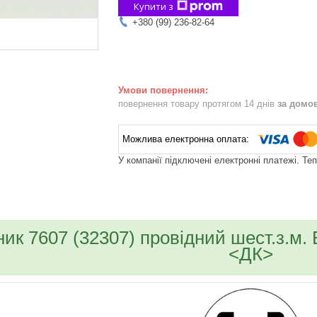
Купити з
+380 (99) 236-82-64
повернення товару протягом 14 днів
за домо
У компанії підключені електронні платежі. Те
bvd_ggl
ик 7607 (32307) провідний шест.з.м. В
<ДК>