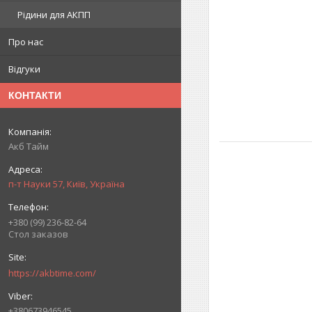
Рідини для АКПП
Про нас
Відгуки
КОНТАКТИ
Акб Тайм
п-т Науки 57, Київ, Україна
+380 (99) 236-82-64
Стол заказов
https://akbtime.com/
+380673946545