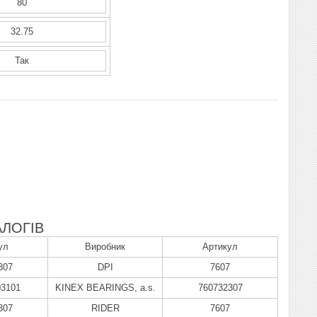
80
32.75
Так
ЛОГІВ
ул
Виробник
Артикул
307
DPI
7607
03101
KINEX BEARINGS, a.s.
760732307
307
RIDER
7607