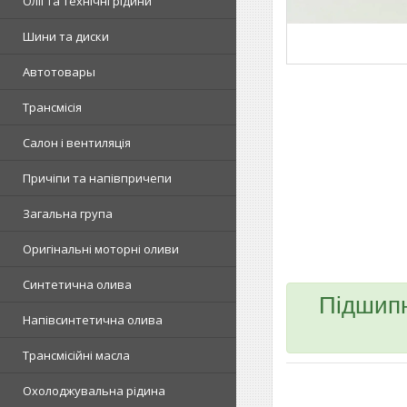
Олії та технічні рідини
Шини та диски
Автотовары
Трансмісія
Салон і вентиляція
Причіпи та напівпричепи
Загальна група
Оригінальні моторні оливи
Синтетична олива
Підшипн
Напівсинтетична олива
Трансмісійні масла
Охолоджувальна рідина