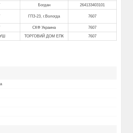
7
Богдан
264133403101
7
ГПЗ-23, г.Вологда
7607
7
СКФ Украина
7607
АУШ
ТОРГОВИЙ ДОМ ЕПК
7607
та