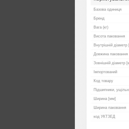
Базова одиниця
Бренд
Вага (кг)
Висота паковання
Внутрішній діаметр 
Довжина паковання
Зовнішній діаметр [
Імпортований
Код товару
Підшипники, ущільн
Ширина [мм]
Ширина паковання
код УКТЗЕД