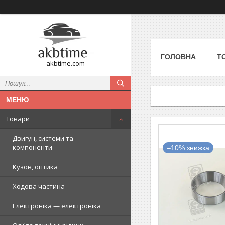
ГОЛОВНА
Т
akbtime.com
Товари
Двигун, системи та
компоненти
–10%
Кузов, оптика
Ходова частина
Електроніка — електроніка