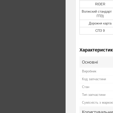
RIDER
Волжский стандарт 
ГПЗ)
Дорожня карта
СПЗ 9
Характеристик
Основні
Виробник
Код запчастини
Стан
Тип запчастини
Сумісність з марко
Користувальни