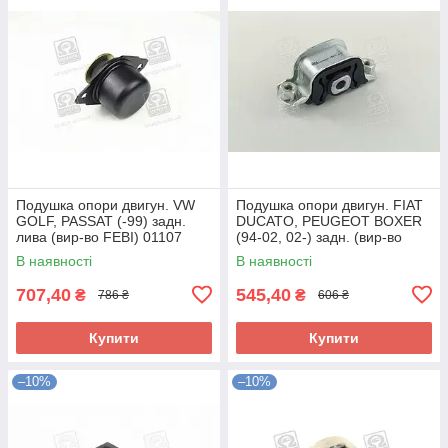
Подушка опори двигун. VW
Подушка опори двигун. FIAT
GOLF, PASSAT (-99) задн.
DUCATO, PEUGEOT BOXER
лива (вир-во FEBI) 01107
(94-02, 02-) задн. (вир-во
UA58
FEBI) 14491 UA58
В наявності
В наявності
707,40
545,40
₴
₴
786 ₴
606 ₴
Купити
Купити
–10%
–10%