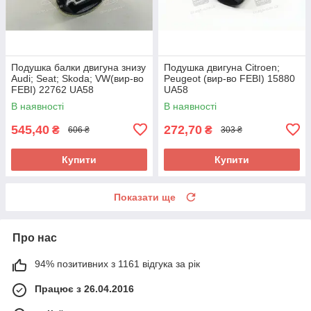
Подушка балки двигуна знизу
Подушка двигуна Citroen;
Audi; Seat; Skoda; VW(вир-во
Peugeot (вир-во FEBI) 15880
FEBI) 22762 UA58
UA58
В наявності
В наявності
545,40
272,70
₴
₴
606 ₴
303 ₴
Купити
Купити
Показати ще
Про нас
94% позитивних з 1161 відгука за рік
Працює з 26.04.2016