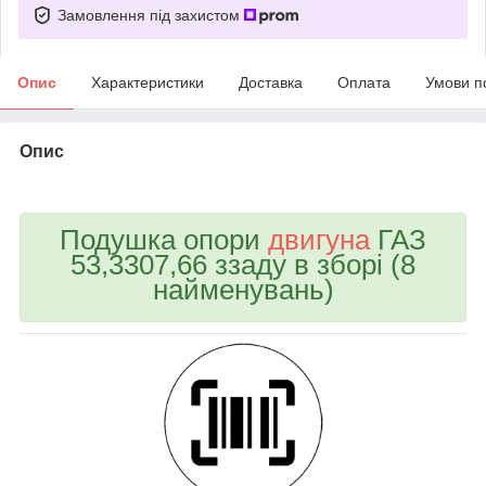
Замовлення під захистом
Опис
Характеристики
Доставка
Оплата
Умови п
Опис
bvd_ggl
Подушка опори
двигуна
ГАЗ
53,3307,66 ззаду в зборі (8
найменувань)