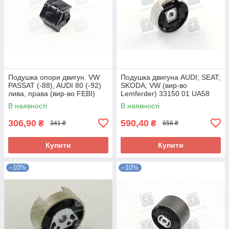
Подушка опори двигун. VW
Подушка двигуна AUDI; SEAT;
PASSAT (-88), AUDI 80 (-92)
SKODA; VW (вир-во
лива, права (вир-во FEBI)
Lemferder) 33150 01 UA58
02680 UA58
В наявності
В наявності
306,90
590,40
₴
₴
341 ₴
656 ₴
Купити
Купити
–10%
–10%