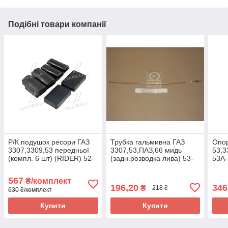
Подібні товари компанії
Р/К подушок ресори ГАЗ
Трубка гальмивна ГАЗ
Опор
3307,3309,53 передньої
3307,53,ПАЗ,66 мидь
53,3
(компл. 6 шт) (RIDER) 52-
(задн.розводка лива) 53-
53А-
2902431 UA58
50-3506035 UA58
567
₴/комплект
196,20
346
₴
218 ₴
630 ₴/комплект
Купити
Купити