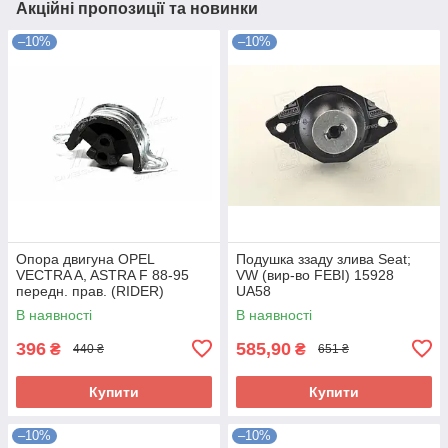
Акційні пропозиції та новинки
–10%
–10%
Опора двигуна OPEL
Подушка ззаду злива Seat;
VECTRA A, ASTRA F 88-95
VW (вир-во FEBI) 15928
передн. прав. (RIDER)
UA58
RD.3438325348 UA58
В наявності
В наявності
396
585,90
₴
₴
440 ₴
651 ₴
Купити
Купити
–10%
–10%