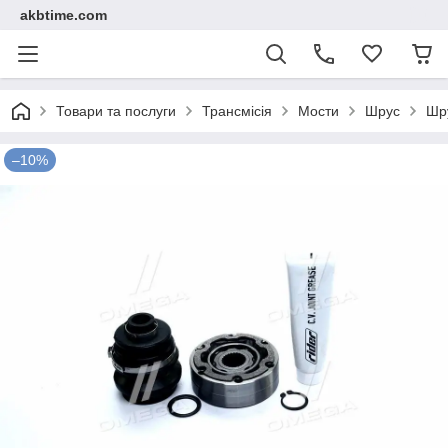
akbtime.com
Товари та послуги
Трансмісія
Мости
Шрус
Шру
–10%