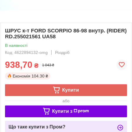
ШРУС к-т FORD SCORPIO 86-98 внутр. (RIDER)
RD.255021561 UA58
В наявності
Код: 4622894132-omg
Роздріб
938,70
₴
1 043 ₴
Економія
104.30 ₴
Купити
або
Купити з
Що таке купити з Пром?