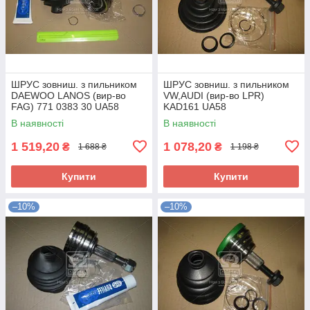
ШРУС зовниш. з пильником
ШРУС зовниш. з пильником
DAEWOO LANOS (вир-во
VW,AUDI (вир-во LPR)
FAG) 771 0383 30 UA58
KAD161 UA58
В наявності
В наявності
1 519,20
1 078,20
₴
₴
1 688 ₴
1 198 ₴
Купити
Купити
–10%
–10%