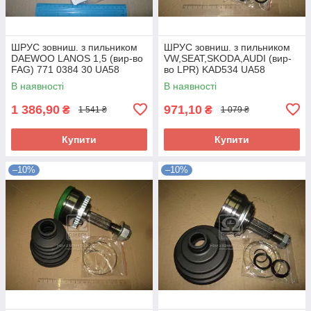
ШРУС зовниш. з пильником
ШРУС зовниш. з пильником
DAEWOO LANOS 1,5 (вир-во
VW,SEAT,SKODA,AUDI (вир-
FAG) 771 0384 30 UA58
во LPR) KAD534 UA58
В наявності
В наявності
1 386,90
971,10
₴
₴
1 541 ₴
1 079 ₴
Купити
Купити
–10%
–10%