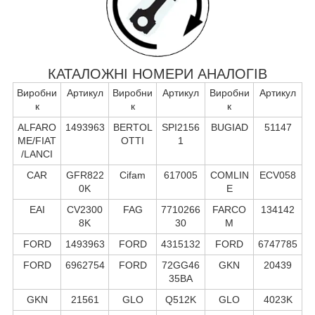
КАТАЛОЖНІ НОМЕРИ АНАЛОГІВ
Виробни
Артикул
Виробни
Артикул
Виробни
Артикул
к
к
к
ALFARO
1493963
BERTOL
SPI2156
BUGIAD
51147
ME/FIAT
OTTI
1
/LANCI
CAR
GFR822
Cifam
617005
COMLIN
ECV058
0K
E
EAI
CV2300
FAG
7710266
FARCO
134142
8K
30
M
FORD
1493963
FORD
4315132
FORD
6747785
FORD
6962754
FORD
72GG46
GKN
20439
35BA
GKN
21561
GLO
Q512K
GLO
4023K