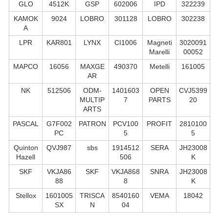
GLO
4512K
GSP
602006
IPD
322239
KAMOK
9024
LOBRO
301128
LOBRO
302238
A
LPR
KAR801
LYNX
CI1006
Magneti
3020091
Marelli
00052
MAPCO
16056
MAXGE
490370
Metelli
161005
AR
NK
512506
ODM-
1401603
OPEN
CVJ5399
MULTIP
7
PARTS
20
ARTS
PASCAL
G7F002
PATRON
PCV100
PROFIT
2810100
PC
5
5
Quinton
QVJ987
sbs
1914512
SERA
JH23008
Hazell
506
K
SKF
VKJA86
SKF
VKJA868
SNRA
JH23008
88
8
K
Stellox
1601005
TRISCA
8540160
VEMA
18042
SX
N
04