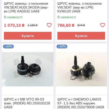
ШРУС зовниш. з пильником
ШРУС зовниш. з пильником
VW,SEAT,AUDI,SKODA (вир-
VW,SEAT (вир-во LPR)
во LPR) KAD532 UA58
KVW120 UA58
В наявності
В наявності
1 070,10
786,60
₴
₴
1 189 ₴
874 ₴
Купити
Купити
–10%
–10%
ШРУС к-т MB VITO 99-03
ШРУС к-т DAEWOO LANOS
зовн. (RIDER) RD.255020228
97- 1,5 без ABS наружн.
UA58
(RIDER) RD.255079008 UA58