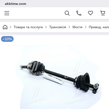
akbtime.com
Товари та послуги
Трансмісія
Мости
Привод, напі
–10%