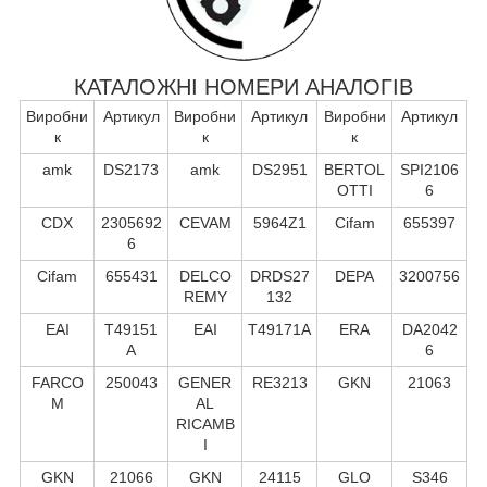
КАТАЛОЖНІ НОМЕРИ АНАЛОГІВ
Виробни
Артикул
Виробни
Артикул
Виробни
Артикул
к
к
к
amk
DS2173
amk
DS2951
BERTOL
SPI2106
OTTI
6
CDX
2305692
CEVAM
5964Z1
Cifam
655397
6
Cifam
655431
DELCO
DRDS27
DEPA
3200756
REMY
132
EAI
T49151
EAI
T49171A
ERA
DA2042
A
6
FARCO
250043
GENER
RE3213
GKN
21063
M
AL
RICAMB
I
GKN
21066
GKN
24115
GLO
S346