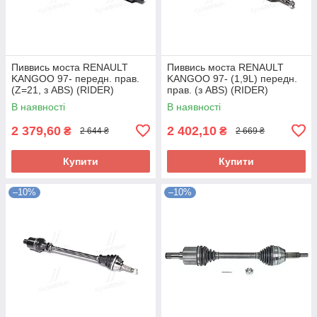
Пиввись моста RENAULT
Пиввись моста RENAULT
KANGOO 97- передн. прав.
KANGOO 97- (1,9L) передн.
(Z=21, з ABS) (RIDER)
прав. (з ABS) (RIDER)
RD.255021067 UA58
RD.255023665 UA58
В наявності
В наявності
2 379,60
2 402,10
₴
₴
2 644 ₴
2 669 ₴
Купити
Купити
–10%
–10%