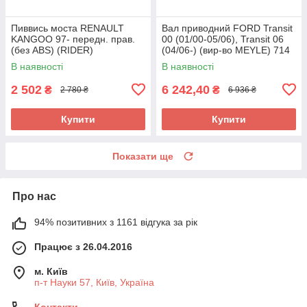
Пиввись моста RENAULT
Вал приводний FORD Transit
KANGOO 97- передн. прав.
00 (01/00-05/06), Transit 06
(без ABS) (RIDER)
(04/06-) (вир-во MEYLE) 714
RD.255021062 UA58
498 0056 UA58
В наявності
В наявності
2 502
6 242,40
₴
₴
2 780 ₴
6 936 ₴
Купити
Купити
Показати ще
Про нас
94% позитивних з 1161 відгука за рік
Працює з 26.04.2016
м. Київ
п-т Науки 57, Київ, Україна
Контакти