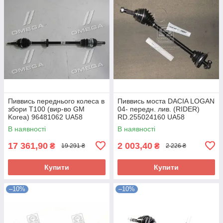
Пиввись переднього колеса в
Пиввись моста DACIA LOGAN
збори T100 (вир-во GM
04- передн. лив. (RIDER)
Korea) 96481062 UA58
RD.255024160 UA58
В наявності
В наявності
17 361,90
2 003,40
₴
₴
19 291 ₴
2 226 ₴
Купити
Купити
–10%
–10%