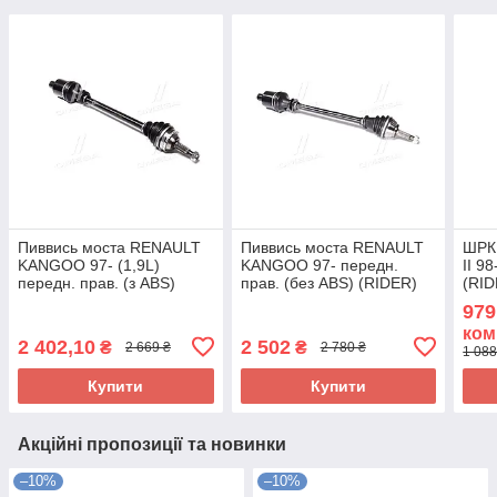
Пиввись моста RENAULT
Пиввись моста RENAULT
ШРК
KANGOO 97- (1,9L)
KANGOO 97- передн.
II 9
передн. прав. (з ABS)
прав. (без ABS) (RIDER)
(RID
(RIDER) RD.255023665
RD.255021062 UA58
UA5
979
UA58
ком
2 402,10
2 502
₴
₴
2 669 ₴
2 780 ₴
1 088
Купити
Купити
Акційні пропозиції та новинки
–10%
–10%