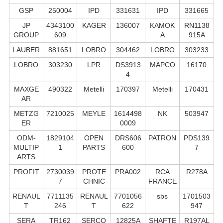
GSP
250004
IPD
331631
IPD
331665
JP
4343100
KAGER
136007
KAMOK
RN1138
GROUP
609
A
915A
LAUBER
881651
LOBRO
304462
LOBRO
303233
LOBRO
303230
LPR
DS3913
MAPCO
16170
4
MAXGE
490322
Metelli
170397
Metelli
170431
AR
METZG
7210025
MEYLE
1614498
NK
503947
ER
0009
ODM-
1829104
OPEN
DRS606
PATRON
PDS139
MULTIP
1
PARTS
600
7
ARTS
PROFIT
2730039
PROTE
PRA002
RCA
R278A
7
CHNIC
FRANCE
RENAUL
7711135
RENAUL
7701056
sbs
1701503
T
246
T
622
947
SERA
TR162
SERCO
12825A
SHAFTE
R197AL