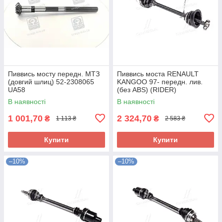
Пиввись мосту передн. МТЗ
Пиввись моста RENAULT
(довгий шлиц) 52-2308065
KANGOO 97- передн. лив.
UA58
(без ABS) (RIDER)
RD.255021061 UA58
В наявності
В наявності
1 001,70
2 324,70
₴
₴
1 113 ₴
2 583 ₴
Купити
Купити
–10%
–10%