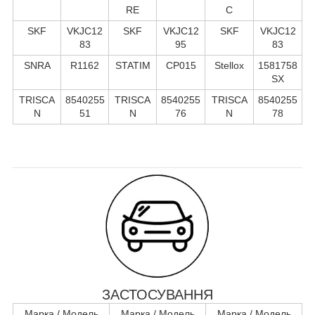
RE
C
SKF
VKJC12
SKF
VKJC12
SKF
VKJC12
83
95
83
SNRA
R1162
STATIM
CP015
Stellox
1581758
SX
TRISCA
8540255
TRISCA
8540255
TRISCA
8540255
N
51
N
76
N
78
ЗАСТОСУВАННЯ
Марка / Модель
Марка / Модель
Марка / Модель