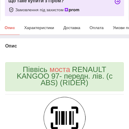
Що таке купити з Пром?
Замовлення під захистом
Опис
Характеристики
Доставка
Оплата
Умови п
Опис
bvd_ggl
Піввісь
моста
RENAULT
KANGOO 97- передн. лів. (с
ABS) (RIDER)