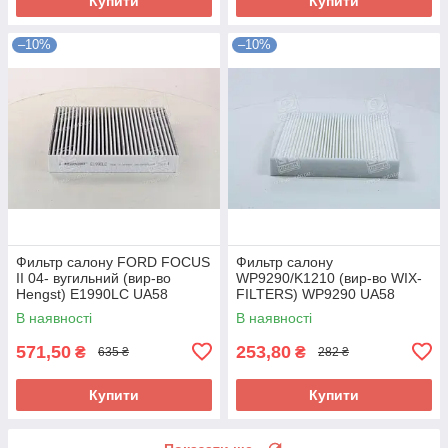
Купити
Купити
–10%
–10%
Фильтр салону FORD FOCUS
Фильтр салону
II 04- вугильний (вир-во
WP9290/K1210 (вир-во WIX-
Hengst) E1990LC UA58
FILTERS) WP9290 UA58
В наявності
В наявності
571,50
253,80
₴
₴
635 ₴
282 ₴
Купити
Купити