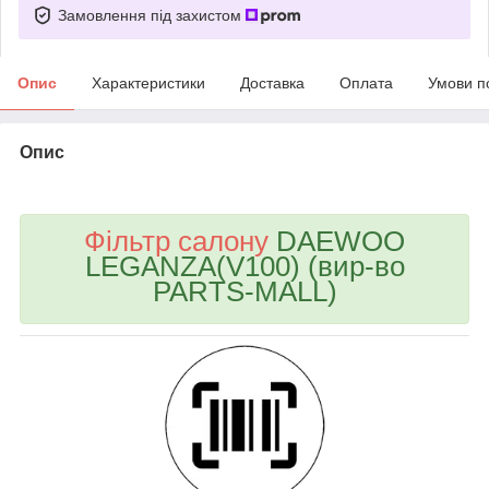
Замовлення під захистом
Опис
Характеристики
Доставка
Оплата
Умови п
Опис
bvd_ggl
Фільтр салону
DAEWOO
LEGANZA(V100) (вир-во
PARTS-MALL)