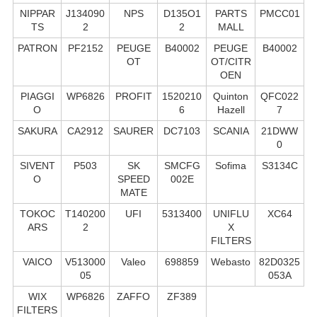
NIPPAR
J134090
NPS
D135O1
PARTS
PMCC01
TS
2
2
MALL
PATRON
PF2152
PEUGE
B40002
PEUGE
B40002
OT
OT/CITR
OEN
PIAGGI
WP6826
PROFIT
1520210
Quinton
QFC022
O
6
Hazell
7
SAKURA
CA2912
SAURER
DC7103
SCANIA
21DWW
0
SIVENT
P503
SK
SMCFG
Sofima
S3134C
O
SPEED
002E
MATE
TOKOC
T140200
UFI
5313400
UNIFLU
XC64
ARS
2
X
FILTERS
VAICO
V513000
Valeo
698859
Webasto
82D0325
05
053A
WIX
WP6826
ZAFFO
ZF389
FILTERS