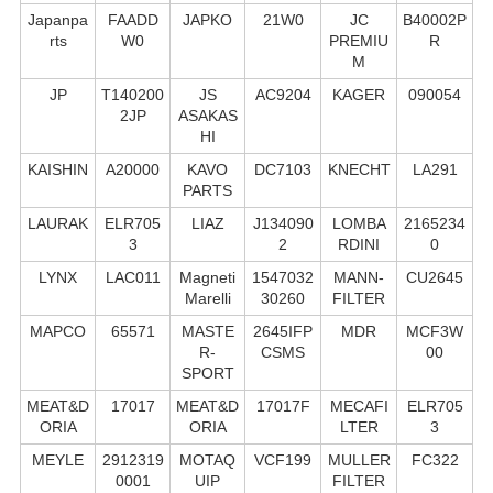
Japanpa
FAADD
JAPKO
21W0
JC
B40002P
rts
W0
PREMIU
R
M
JP
T140200
JS
AC9204
KAGER
090054
2JP
ASAKAS
HI
KAISHIN
A20000
KAVO
DC7103
KNECHT
LA291
PARTS
LAURAK
ELR705
LIAZ
J134090
LOMBA
2165234
3
2
RDINI
0
LYNX
LAC011
Magneti
1547032
MANN-
CU2645
Marelli
30260
FILTER
MAPCO
65571
MASTE
2645IFP
MDR
MCF3W
R-
CSMS
00
SPORT
MEAT&D
17017
MEAT&D
17017F
MECAFI
ELR705
ORIA
ORIA
LTER
3
MEYLE
2912319
MOTAQ
VCF199
MULLER
FC322
0001
UIP
FILTER