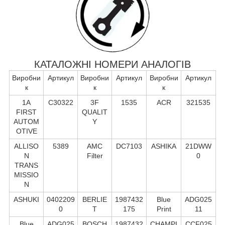
КАТАЛОЖНІ НОМЕРИ АНАЛОГІВ
Виробни
Артикул
Виробни
Артикул
Виробни
Артикул
к
к
к
1A
C30322
3F
1535
ACR
321535
FIRST
QUALIT
AUTOM
Y
OTIVE
ALLISO
5389
AMC
DC7103
ASHIKA
21DWW
N
Filter
0
TRANS
MISSIO
N
ASHUKI
0402209
BERLIE
1987432
Blue
ADG025
0
T
175
Print
11
Blue
ADG025
BOSCH
1987432
CHAMPI
CCF025