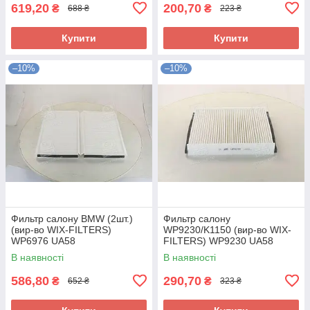
619,20
200,70
₴
₴
688 ₴
223 ₴
Купити
Купити
–10%
–10%
Фильтр салону BMW (2шт.)
Фильтр салону
(вир-во WIX-FILTERS)
WP9230/K1150 (вир-во WIX-
WP6976 UA58
FILTERS) WP9230 UA58
В наявності
В наявності
586,80
290,70
₴
₴
652 ₴
323 ₴