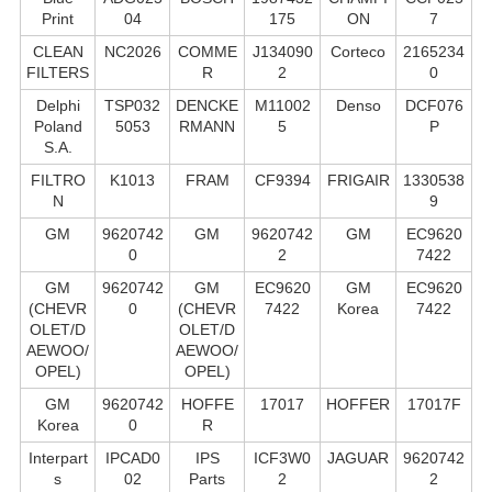
Print
04
175
ON
7
CLEAN
NC2026
COMME
J134090
Corteco
2165234
FILTERS
R
2
0
Delphi
TSP032
DENCKE
M11002
Denso
DCF076
Poland
5053
RMANN
5
P
S.А.
FILTRO
K1013
FRAM
CF9394
FRIGAIR
1330538
N
9
GM
9620742
GM
9620742
GM
EC9620
0
2
7422
GM
9620742
GM
EC9620
GM
EC9620
(CHEVR
0
(CHEVR
7422
Korea
7422
OLET/D
OLET/D
AEWOO/
AEWOO/
OPEL)
OPEL)
GM
9620742
HOFFE
17017
HOFFER
17017F
Korea
0
R
Interpart
IPCAD0
IPS
ICF3W0
JAGUAR
9620742
s
02
Parts
2
2