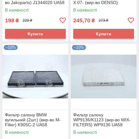
во Jakoparts) J1344020 UA58
X 07- (вир-во DENSO)
DCF467P UA58
В наявності
В наявності
198
245,70
₴
₴
220 ₴
273 ₴
Купити
Купити
–10%
–10%
Фильтр салону BMW
Фильтр салону
вугильний (2шт.) (вир-во M-
WP9136/K1123 (вир-во WIX-
Filter) K905C-2 UA58
FILTERS) WP9136 UA58
В наявності
В наявності