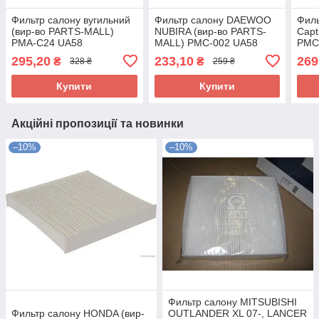
Фильтр салону вугильний
Фильтр салону DAEWOO
Филь
(вир-во PARTS-MALL)
NUBIRA (вир-во PARTS-
Capt
PMA-C24 UA58
MALL) PMC-002 UA58
PMC
295,20
233,10
269
₴
₴
328 ₴
259 ₴
Купити
Купити
Акційні пропозиції та новинки
–10%
–10%
Фильтр салону MITSUBISHI
Фильтр салону HONDA (вир-
OUTLANDER XL 07-, LANCER