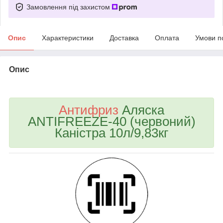
Замовлення під захистом
Опис
Характеристики
Доставка
Оплата
Умови п
Опис
bvd_ggl
Антифриз
Аляска
ANTIFREEZE-40 (червоний)
Каністра 10л/9,83кг