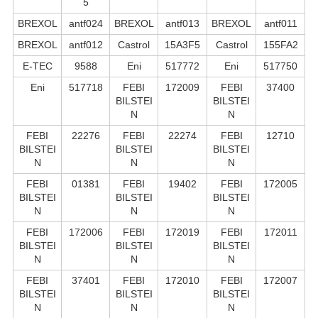
5
BREXOL
antf024
BREXOL
antf013
BREXOL
antf011
BREXOL
antf012
Castrol
15A3F5
Castrol
155FA2
E-TEC
9588
Eni
517772
Eni
517750
Eni
517718
FEBI
172009
FEBI
37400
BILSTEI
BILSTEI
N
N
FEBI
22276
FEBI
22274
FEBI
12710
BILSTEI
BILSTEI
BILSTEI
N
N
N
FEBI
01381
FEBI
19402
FEBI
172005
BILSTEI
BILSTEI
BILSTEI
N
N
N
FEBI
172006
FEBI
172019
FEBI
172011
BILSTEI
BILSTEI
BILSTEI
N
N
N
FEBI
37401
FEBI
172010
FEBI
172007
BILSTEI
BILSTEI
BILSTEI
N
N
N