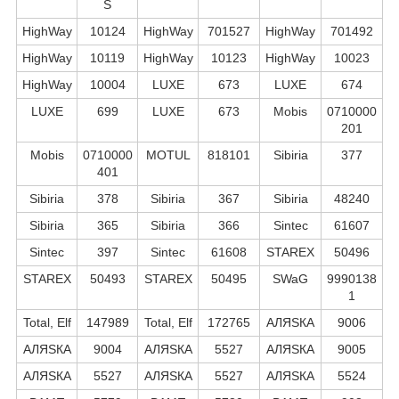
S
HighWay
10124
HighWay
701527
HighWay
701492
HighWay
10119
HighWay
10123
HighWay
10023
HighWay
10004
LUXE
673
LUXE
674
LUXE
699
LUXE
673
Mobis
0710000
201
Mobis
0710000
MOTUL
818101
Sibiria
377
401
Sibiria
378
Sibiria
367
Sibiria
48240
Sibiria
365
Sibiria
366
Sintec
61607
Sintec
397
Sintec
61608
STAREX
50496
STAREX
50493
STAREX
50495
SWaG
9990138
1
Total, Elf
147989
Total, Elf
172765
АЛЯSКА
9006
АЛЯSКА
9004
АЛЯSКА
5527
АЛЯSКА
9005
АЛЯSКА
5527
АЛЯSКА
5527
АЛЯSКА
5524