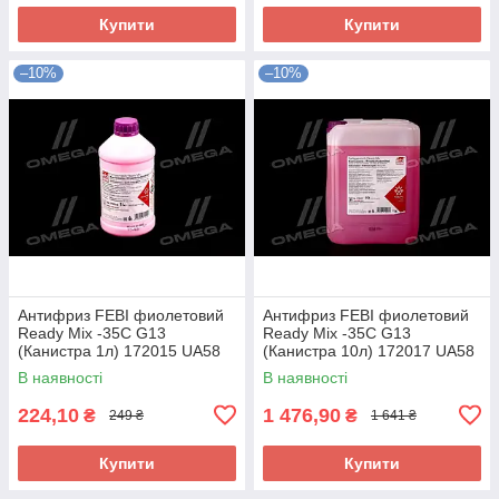
Купити
Купити
–10%
–10%
Антифриз FEBI фиолетовий
Антифриз FEBI фиолетовий
Ready Mix -35C G13
Ready Mix -35C G13
(Канистра 1л) 172015 UA58
(Канистра 10л) 172017 UA58
В наявності
В наявності
224,10
1 476,90
₴
₴
249 ₴
1 641 ₴
Купити
Купити