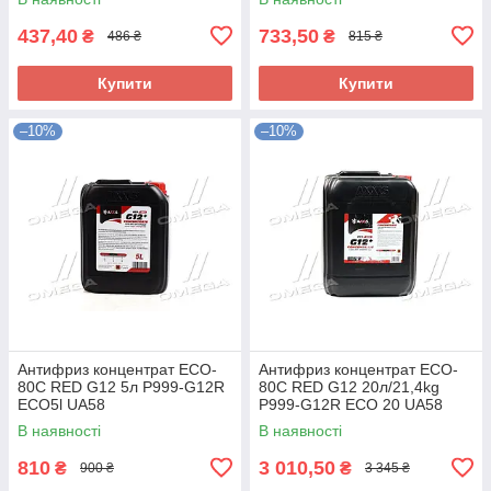
437,40
733,50
₴
₴
486 ₴
815 ₴
Купити
Купити
–10%
–10%
Антифриз концентрат ECO-
Антифриз концентрат ECO-
80C RED G12 5л P999-G12R
80C RED G12 20л/21,4kg
ECO5l UA58
P999-G12R ECO 20 UA58
В наявності
В наявності
810
3 010,50
₴
₴
900 ₴
3 345 ₴