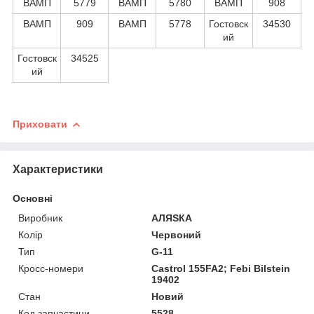
ВАМП
5779
ВАМП
5780
ВАМП
908
ВАМП
909
ВАМП
5778
Гостовск
34530
ий
Гостовск
34525
ий
Приховати
Характеристики
Основні
Виробник
АЛЯЅКА
Колір
Червоний
Тип
G-11
Кросс-номери
Castrol 155FA2; Febi Bilstein
19402
Стан
Новий
Код запчастини
5528