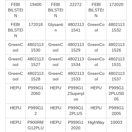
FEBI
19400
FEBI
22272
FEBI
172020
BILSTEI
BILSTEI
BILSTEI
N
N
N
FEBI
172018
Glysanti
4802113
GreenCo
4802113
BILSTEI
n
1541
ol
1532
N
GreenC
4802113
GreenC
4802113
GreenCo
4802113
ool
1530
ool
1529
ol
1526
GreenC
4802113
GreenC
4802113
GreenCo
4802113
ool
1527
ool
1534
ol
1531
GreenC
4802113
GreenC
4802113
GreenCo
4802113
ool
1528
ool
1533
ol
1537
HEPU
P999G1
HEPU
P999G1
HEPU
P999G1
2060
2Superpl
2PLUS0
us
05
HEPU
P999G1
HEPU
P999G1
HEPU
P999G1
2
2PLUS
2005
HEPU
P900RM
HEPU
P999G1
HighWay
10003
G12PLU
2020