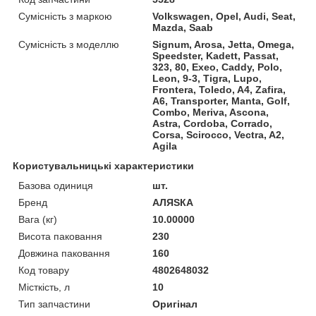
Сумісність з маркою
Volkswagen, Opel, Audi, Seat,
Mazda, Saab
Сумісність з моделлю
Signum, Arosa, Jetta, Omega,
Speedster, Kadett, Passat,
323, 80, Exeo, Caddy, Polo,
Leon, 9-3, Tigra, Lupo,
Frontera, Toledo, A4, Zafira,
A6, Transporter, Manta, Golf,
Combo, Meriva, Ascona,
Astra, Cordoba, Corrado,
Corsa, Scirocco, Vectra, A2,
Agila
Користувальницькі характеристики
Базова одиниця
шт.
Бренд
АЛЯSКА
Вага (кг)
10.00000
Висота паковання
230
Довжина паковання
160
Код товару
4802648032
Місткість, л
10
Тип запчастини
Оригінал