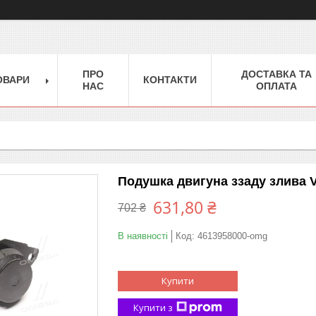
ПРО
ДОСТАВКА ТА
ОВАРИ
КОНТАКТИ
НАС
ОПЛАТА
Подушка двигуна ззаду злива V
631,80 ₴
702 ₴
В наявності
Код:
4613958000-omg
Купити
Купити з