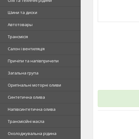
Олії та технічні рідини
Шини та диски
Автотовары
Трансмісія
Салон і вентиляція
Причіпи та напівпричепи
Загальна група
Оригінальні моторні оливи
Синтетична олива
Напівсинтетична олива
Трансмісійні масла
Охолоджувальна рідина