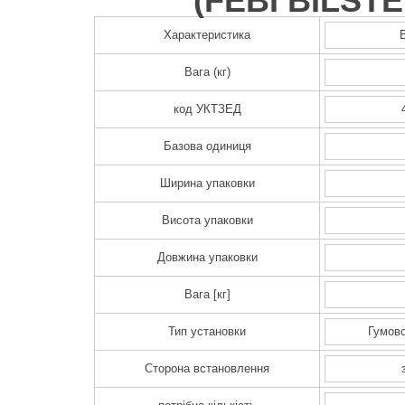
(
FEBI BILSTE
Характеристика
Вага (кг)
код УКТЗЕД
Базова одиниця
Ширина упаковки
Висота упаковки
Довжина упаковки
Вага [кг]
Тип установки
Гумово
Сторона встановлення