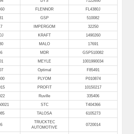
54
DYS
7122650
60
FLENNOR
FL4380J
31
GSP
510082
17
IMPERGOM
32250
0J
KRAFT
1490260
30
MALO
17691
46
MDR
GSP510082
01
MEYLE
1001990034
07
Optimal
F85491
800
PLYOM
P010874
015
PROFIT
10150217
022
Ruville
335406
0021
STC
T404366
085
TALOSA
6105273
TRUCKTEC
26
0720014
AUTOMOTIVE