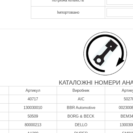
потрібна кількість
Імпортовано
КАТАЛОЖНІ НОМЕРИ АНА
Артикул
Виробник
Артик
40717
AIC
5027
130030010
BBR Automotive
002300
50509
BORG & BECK
BEM34
80000213
DELLO
130030