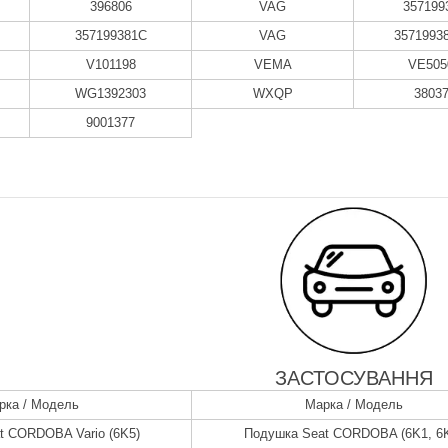
396806
VAG
357199
357199381C
VAG
3571993
V101198
VEMA
VE505
WG1392303
WXQP
3803
9001377
ЗАСТОСУВАННЯ
рка / Модель
Марка / Модель
t CORDOBA Vario (6K5)
Подушка Seat CORDOBA (6K1, 6