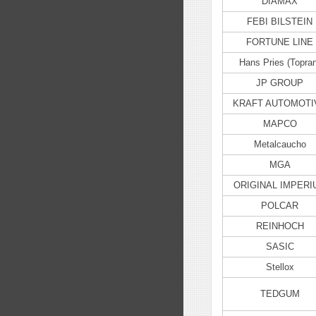
DIAMAX
FEBI BILSTEIN
FORTUNE LINE
Hans Pries (Topran
JP GROUP
KRAFT AUTOMOTI
MAPCO
Metalcaucho
MGA
ORIGINAL IMPERI
POLCAR
REINHOCH
SASIC
Stellox
TEDGUM