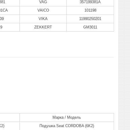
381
VAG
357199381A
81CA
VAICO
101198
09
VIKA
11990250201
79
ZEKKERT
GM3011
Марка / Модель
K2)
Подушка Seat CORDOBA (6K2)