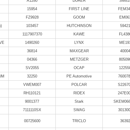
A1280
DURER
SM81
15954
FIRST LINE
FEM34
FZ9928
GOOM
EM06
)
103457
HUTCHINSON
5942
1117907370
KAWE
FL438
VE
1490260
LYNX
ME19
36814
MAXGEAR
4000
04366
METZGER
80509
SV2055
OCAP
12255
UM
32250
PE Automotive
76007
VWEM007
POLCAR
S2267
RH110121
RIDEX
247E0
9001377
Stark
SKEM066
7111110SX
SWAG
30130
00725600
TRICLO
3639