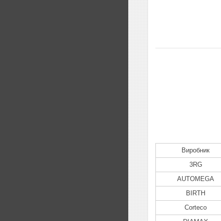
Виробник
3RG
AUTOMEGA
BIRTH
Corteco