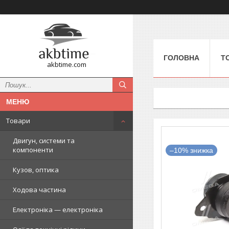
ГОЛОВНА
Т
akbtime.com
Товари
Двигун, системи та
компоненти
–10%
Кузов, оптика
Ходова частина
Електроніка — електроніка