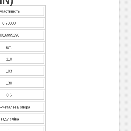
IN
)
Властивість
0.70000
4016995290
шт.
110
103
130
0,6
-металева опора
ззаду зліва