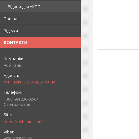
Рідини для АКПП
Про нас
Відгуки
КОНТАКТИ
Акб Тайм
п-т Науки 57, Київ, Україна
+380 (99) 236-82-64
Стол заказов
https://akbtime.com/
+380673946545