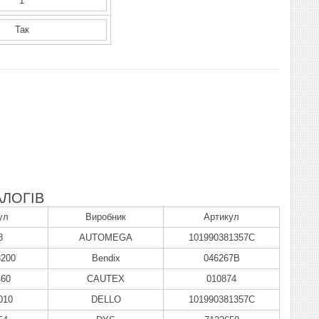
1
Так
ЛОГІВ
ул
Виробник
Артикул
8
AUTOMEGA
101990381357C
8200
Bendix
046267B
60
CAUTEX
010874
010
DELLO
101990381357C