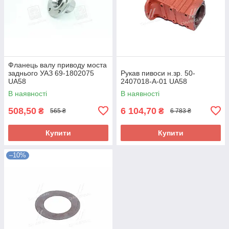
Фланець валу приводу моста
заднього УАЗ 69-1802075
Рукав пивоси н.зр. 50-
UA58
2407018-А-01 UA58
В наявності
В наявності
508,50
6 104,70
₴
₴
565 ₴
6 783 ₴
Купити
Купити
–10%