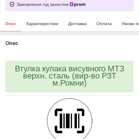
Замовлення під захистом
Опис
Характеристики
Доставка
Оплата
Умови п
Опис
bvd_ggl
Втулка кулака висувного МТЗ
верхн. сталь (вир-во РЗТ
м.Ромни)