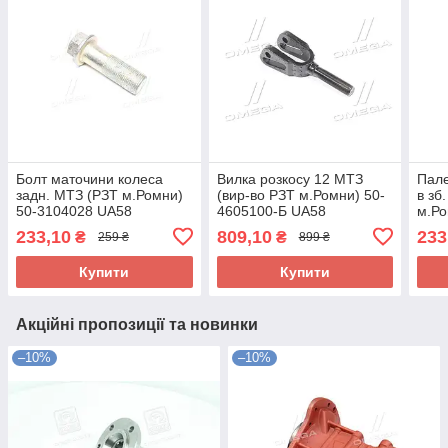
Болт маточини колеса
Вилка розкосу 12 МТЗ
Пале
задн. МТЗ (РЗТ м.Ромни)
(вир-во РЗТ м.Ромни) 50-
в зб
50-3104028 UA58
4605100-Б UA58
м.Ро
02.0
233,10
809,10
233
₴
₴
259 ₴
899 ₴
Купити
Купити
Акційні пропозиції та новинки
–10%
–10%