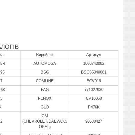
ЛОГІВ
ул
Виробник
Артикул
49R
AUTOMEGA
1003740002
195
BSG
BSG65340001
87
COMLINE
ECV018
26K
FAG
771027930
63
FENOX
CV16058
K
GLO
P476K
GM
02
(CHEVROLET/DAEWOO/
90538427
OPEL)