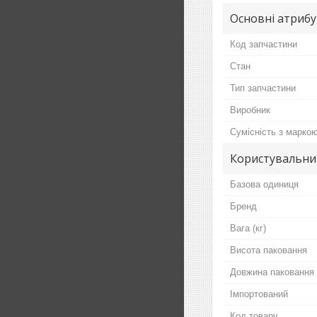
Основні атриб
Код запчастини
Стан
Тип запчастини
Виробник
Сумісність з марко
Користувальни
Базова одиниця
Бренд
Вага (кг)
Висота паковання
Довжина паковання
Імпортований
Код товару