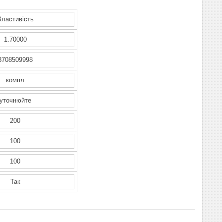
Властивість
1.70000
8708509998
компл
уточнюйте
200
100
100
Так