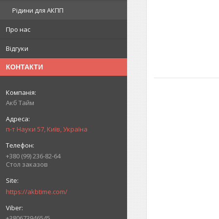
Рідини для АКПП
Про нас
Відгуки
КОНТАКТИ
Акб Тайм
п-т Науки 57, Київ, Україна
+380 (99) 236-82-64
Стол заказов
https://akbtime.com/
+380673946545