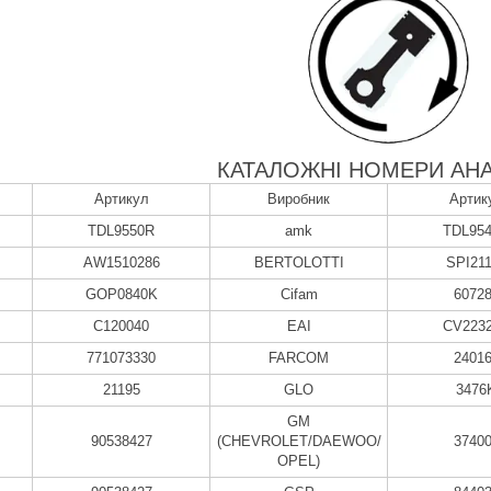
КАТАЛОЖНІ НОМЕРИ АНА
Артикул
Виробник
Артик
TDL9550R
amk
TDL95
AW1510286
BERTOLOTTI
SPI21
GOP0840K
Cifam
6072
C120040
EAI
CV223
771073330
FARCOM
2401
21195
GLO
3476
GM
90538427
(CHEVROLET/DAEWOO/
3740
OPEL)