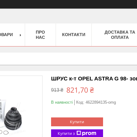
ПРО
ДОСТАВКА ТА
ОВАРИ
КОНТАКТИ
НАС
ОПЛАТА
ШРУС к-т OPEL ASTRA G 98- зо
821,70 ₴
913 ₴
В наявності
Код:
4622894135-omg
Купити
Купити з