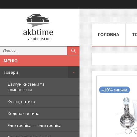
ГОЛОВНА
Т
akbtime.com
Товари
Двигун, системи та
компоненти
–10%
Кузов, оптика
Ходова частина
Електроніка — електроніка