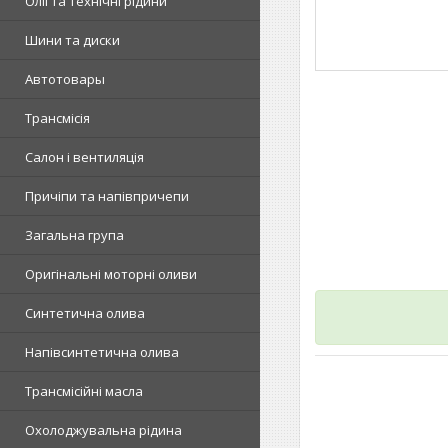
Олії та технічні рідини
Шини та диски
Автотовары
Трансмісія
Салон і вентиляція
Причіпи та напівпричепи
Загальна група
Оригінальні моторні оливи
Синтетична олива
Напівсинтетична олива
Трансмісійні масла
Охолоджувальна рідина