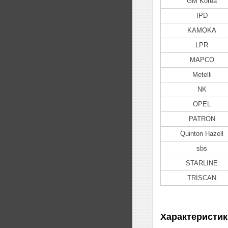
GM Korea
IPD
KAMOKA
LPR
MAPCO
Metelli
NK
OPEL
PATRON
Quinton Hazell
sbs
STARLINE
TRISCAN
Характеристик