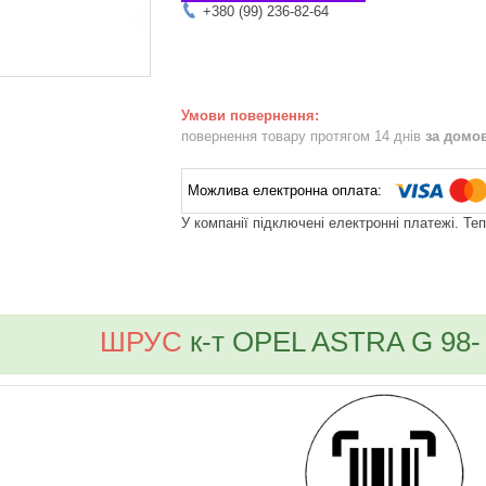
+380 (99) 236-82-64
повернення товару протягом 14 днів
за домо
У компанії підключені електронні платежі. Те
bvd_ggl
ШРУС
к-т OPEL ASTRA G 98- 