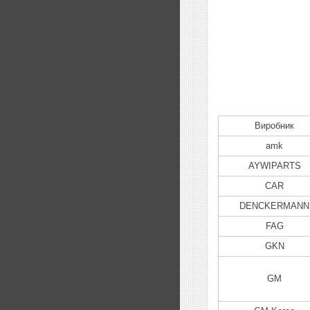
Виробник
amk
AYWIPARTS
CAR
DENCKERMANN
FAG
GKN
GM