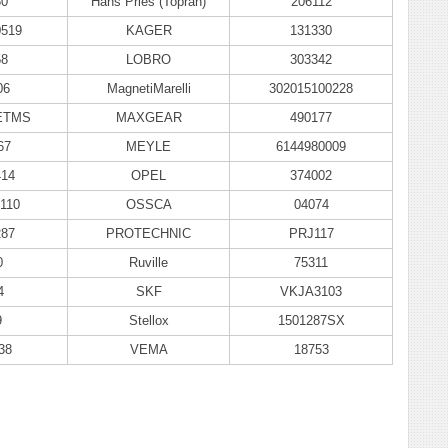
30
Hans Pries (Topran)
206112
0519
KAGER
131330
58
LOBRO
303342
06
MagnetiMarelli
302015100228
ETMS
MAXGEAR
490177
67
MEYLE
6144980009
414
OPEL
374002
110
OSSCA
04074
287
PROTECHNIC
PRJ117
0
Ruville
75311
4
SKF
VKJA3103
9
Stellox
1501287SX
38
VEMA
18753