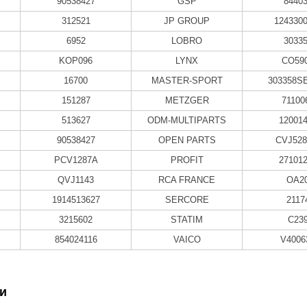
90538427
GSP
8440
312521
JP GROUP
124330
6952
LOBRO
3033
KOP096
LYNX
CO59
16700
MASTER-SPORT
303358S
151287
METZGER
71100
513627
ODM-MULTIPARTS
12001
90538427
OPEN PARTS
CVJ528
PCV1287A
PROFIT
27101
QVJ1143
RCA FRANCE
OA2
1914513627
SERCORE
2117
3215602
STATIM
C23
854024116
VAICO
V4006
и