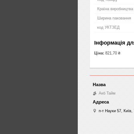
Країна виробництва
Ширина паковання
код УКТЗЕД
Інформація дл
Ціна:
821,70 ₴
Акб Тайм
п-т Науки 57, Київ,