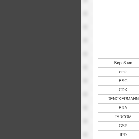
Виробник
amk
BSG
CDX
DENCKERMANN
ERA
FARCOM
GSP
IPD