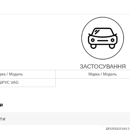
ЗАСТОСУВАННЯ
рка / Модель
Марка / Модель
ШРУС VAG
и
ути
RD255021812