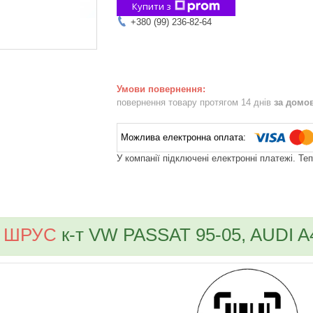
Купити з
+380 (99) 236-82-64
повернення товару протягом 14 днів
за домо
У компанії підключені електронні платежі. Те
bvd_ggl
ШРУС
к-т VW PASSAT 95-05, AUDI A4