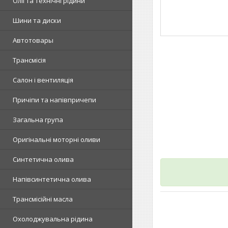
Олії та технічні рідини
Шини та диски
Автотовары
Трансмісія
Салон і вентиляція
Причіпи та напівпричепи
Загальна група
Оригінальні моторні оливи
Синтетична олива
Напівсинтетична олива
Трансмісійні масла
Охолоджувальна рідина