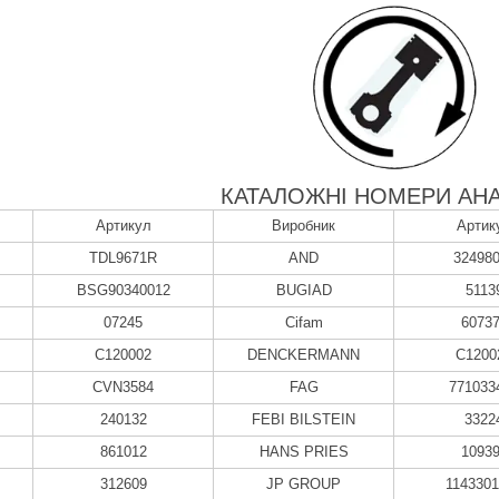
КАТАЛОЖНІ НОМЕРИ АНА
Артикул
Виробник
Артик
TDL9671R
AND
32498
BSG90340012
BUGIAD
5113
07245
Cifam
6073
C120002
DENCKERMANN
C1200
CVN3584
FAG
771033
240132
FEBI BILSTEIN
3322
861012
HANS PRIES
1093
312609
JP GROUP
114330