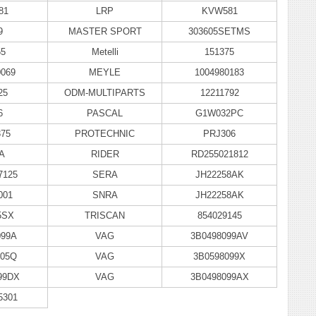
81
LRP
KVW581
9
MASTER SPORT
303605SETMS
55
Metelli
151375
0069
MEYLE
1004980183
25
ODM-MULTIPARTS
12211792
6
PASCAL
G1W032PC
375
PROTECHNIC
PRJ306
A
RIDER
RD255021812
7125
SERA
JH22258AK
001
SNRA
JH22258AK
5SX
TRISCAN
854029145
099A
VAG
3B0498099AV
305Q
VAG
3B0598099X
99DX
VAG
3B0498099AX
5301