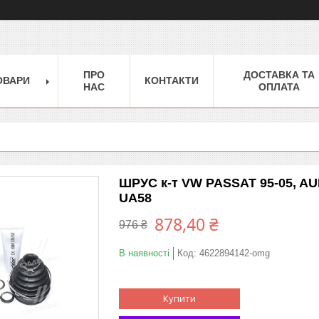
ПРО
ДОСТАВКА ТА
ОВАРИ
КОНТАКТИ
НАС
ОПЛАТА
ШРУС к-т VW PASSAT 95-05, AUD
UA58
878,40 ₴
976 ₴
В наявності
Код:
4622894142-omg
Купити