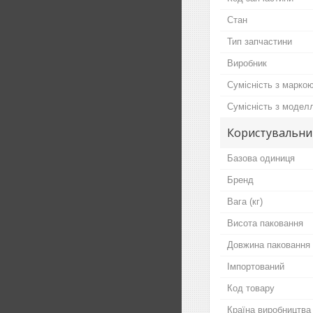
Стан
Тип запчастини
Виробник
Сумісність з марко
Сумісність з модел
Користувальни
Базова одиниця
Бренд
Вага (кг)
Висота паковання
Довжина паковання
Імпортований
Код товару
Країна виробництва