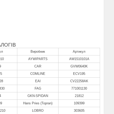
ЛОГІВ
ул
Виробник
Артикул
010
AYWIPARTS
AW1510101A
9
CAR
GVW0640K
75
COMLINE
ECV195
28
EAI
CV22258AK
430
FAG
771001130
4
GKN-SPIDAN
21812
99
Hans Pries (Topran)
109399
1210
LOBRO
303605