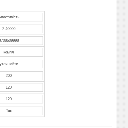
Властивість
2.40000
8708509998
компл
уточнюйте
200
120
120
Так