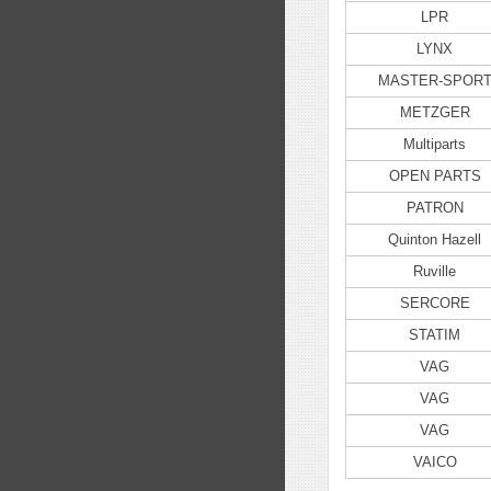
LPR
LYNX
MASTER-SPOR
METZGER
Multiparts
OPEN PARTS
PATRON
Quinton Hazell
Ruville
SERCORE
STATIM
VAG
VAG
VAG
VAICO