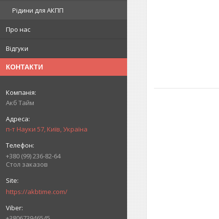
Рідини для АКПП
Про нас
Відгуки
КОНТАКТИ
Акб Тайм
п-т Науки 57, Київ, Україна
+380 (99) 236-82-64
Стол заказов
https://akbtime.com/
+380673946545