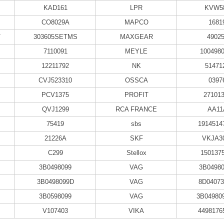
KAD161
LPR
KVW5
CO8029A
MAPCO
1681
T
303605SETMS
MAXGEAR
4902
7110091
MEYLE
100498
12211792
NK
51471
CVJ523310
OSSCA
0397
PCV1375
PROFIT
27101
QVJ1299
RCA FRANCE
AA11
75419
sbs
1914514
21226A
SKF
VKJA3
C299
Stellox
150137
3B0498099
VAG
3B0498
3B0498099D
VAG
8D0407
3B0598099
VAG
3B04980
V107403
VIKA
4498176