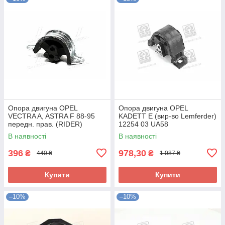
Опора двигуна OPEL
Опора двигуна OPEL
VECTRA A, ASTRA F 88-95
KADETT E (вир-во Lemferder)
передн. прав. (RIDER)
12254 03 UA58
RD.3438325348 UA58
В наявності
В наявності
396
978,30
₴
₴
440 ₴
1 087 ₴
Купити
Купити
–10%
–10%