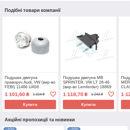
Подібні товари компанії
Подушка двигуна
Подушка двигуна MB
Поду
праворуч Audi; VW (вир-во
SPRINTER, VW LT 28-46
MER
FEBI) 11486 UA58
(вир-во Lemferder) 18869
CLAS
01 UA58
Lemf
1 101,60
1 118,70
1 1
₴
₴
1 224 ₴
1 243 ₴
Купити
Купити
Акційні пропозиції та новинки
–10%
–10%