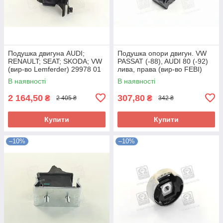
Подушка двигуна AUDI;
Подушка опори двигун. VW
RENAULT; SEAT; SKODA; VW
PASSAT (-88), AUDI 80 (-92)
(вир-во Lemferder) 29978 01
лива, права (вир-во FEBI)
UA58
02680 UA58
В наявності
В наявності
2 164,50
307,80
₴
₴
2 405 ₴
342 ₴
Купити
Купити
–10%
–10%