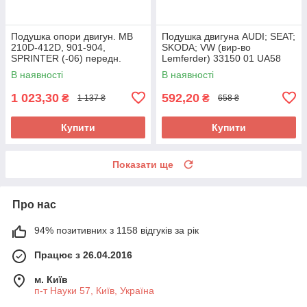
Подушка опори двигун. MB
Подушка двигуна AUDI; SEAT;
210D-412D, 901-904,
SKODA; VW (вир-во
SPRINTER (-06) передн.
Lemferder) 33150 01 UA58
(вир-во FEBI) 10677 UA58
В наявності
В наявності
1 023,30
592,20
₴
₴
1 137 ₴
658 ₴
Купити
Купити
Показати ще
Про нас
94% позитивних з 1158 відгуків за рік
Працює з 26.04.2016
м. Київ
п-т Науки 57, Київ, Україна