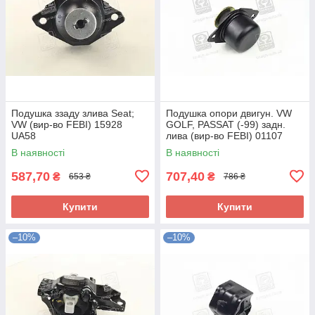
Подушка ззаду злива Seat;
Подушка опори двигун. VW
VW (вир-во FEBI) 15928
GOLF, PASSAT (-99) задн.
UA58
лива (вир-во FEBI) 01107
UA58
В наявності
В наявності
587,70
707,40
₴
₴
653 ₴
786 ₴
Купити
Купити
–10%
–10%