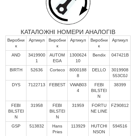
КАТАЛОЖНІ НОМЕРИ АНАЛОГІВ
Виробни
Артикул
Виробни
Артикул
Виробни
Артикул
к
к
к
AND
3419900
AUTOM
1300624
Bendix
047421B
1
EGA
10
BIRTH
52636
Corteco
8000188
DELLO
3019908
8
553C0J
DYS
7122713
FEBEST
VWAB03
FEBI
38399
4
BILSTEI
N
FEBI
31958
FEBI
31959
FORTU
FZ90812
BILSTEI
BILSTEI
NE LINE
N
N
GSP
513832
Hans
113929
HUTCHI
594516
Pries
NSON