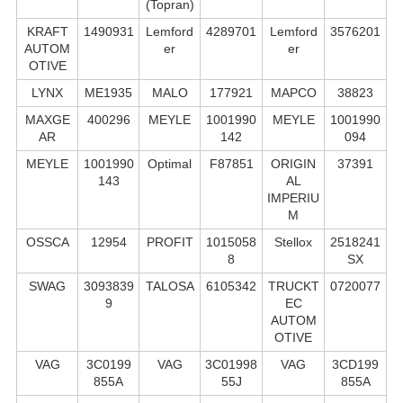
(Topran)
KRAFT
1490931
Lemford
4289701
Lemford
3576201
AUTOM
er
er
OTIVE
LYNX
ME1935
MALO
177921
MAPCO
38823
MAXGE
400296
MEYLE
1001990
MEYLE
1001990
AR
142
094
MEYLE
1001990
Optimal
F87851
ORIGIN
37391
143
AL
IMPERIU
M
OSSCA
12954
PROFIT
1015058
Stellox
2518241
8
SX
SWAG
3093839
TALOSA
6105342
TRUCKT
0720077
9
EC
AUTOM
OTIVE
VAG
3C0199
VAG
3C01998
VAG
3CD199
855A
55J
855A