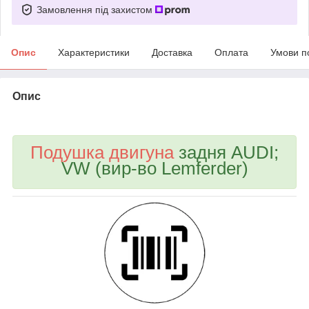
Замовлення під захистом
Опис
Характеристики
Доставка
Оплата
Умови п
Опис
bvd_ggl
Подушка двигуна
задня AUDI;
VW (вир-во Lemferder)