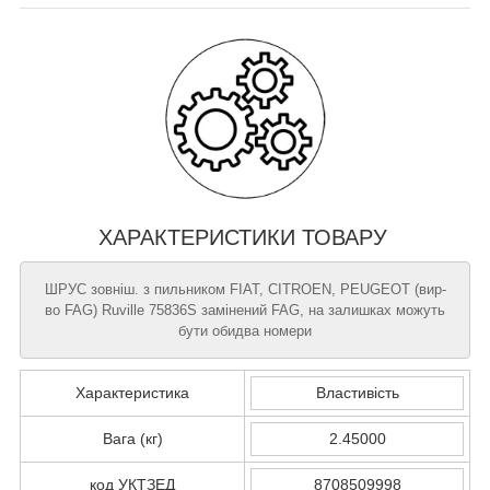
ХАРАКТЕРИСТИКИ ТОВАРУ
ШРУС зовніш. з пильником FIAT, CITROEN, PEUGEOT (вир-
во FAG) Ruville 75836S замінений FAG, на залишках можуть
бути обидва номери
Характеристика
Властивість
Вага (кг)
2.45000
код УКТЗЕД
8708509998