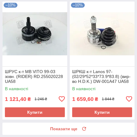
–10%
–10%
ШРУС к-т MB VITO 99-03
ШРКШ к-т Lanos 97-
зовн. (RIDER) RD.255020228
(02/29*52*33*73.9*83.8) (вир-
UA58
во H.D.K.) DW-001A47 UA58
В наявності
В наявності
1 121,40
1 659,60
₴
₴
1 246 ₴
1 844 ₴
Купити
Купити
Показати ще