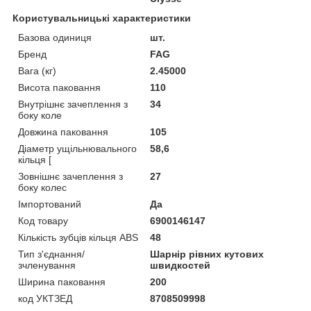
Користувальницькі характеристики
Базова одиниця
шт.
Бренд
FAG
Вага (кг)
2.45000
Висота паковання
110
Внутрішнє зачеплення з
34
боку коле
Довжина паковання
105
Діаметр ущільнювального
58,6
кільця [
Зовнішнє зачеплення з
27
боку колес
Імпортований
Да
Код товару
6900146147
Кількість зубців кільця ABS
48
Тип з'єднання/
Шарнір рівних кутових
зчленування
швидкостей
Ширина паковання
200
код УКТЗЕД
8708509998