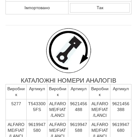
Імпортовано
Так
КАТАЛОЖНІ НОМЕРИ АНАЛОГІВ
Виробни
Артикул
Виробни
Артикул
Виробни
Артикул
к
к
к
5277
T543300
ALFARO
9621456
ALFARO
9621456
5FS
ME/FIAT
488
ME/FIAT
388
/LANCI
/LANCI
ALFARO
9619947
ALFARO
9619947
ALFARO
9619947
ME/FIAT
580
ME/FIAT
588
ME/FIAT
680
/LANCI
/LANCI
/LANCI