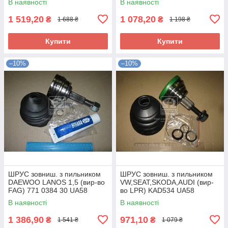
В наявності
В наявності
1 519,20
1 078,20
₴
₴
1 688 ₴
1 198 ₴
Купити
Купити
–10%
–10%
ШРУС зовниш. з пильником
ШРУС зовниш. з пильником
DAEWOO LANOS 1,5 (вир-во
VW,SEAT,SKODA,AUDI (вир-
FAG) 771 0384 30 UA58
во LPR) KAD534 UA58
В наявності
В наявності
1 386,90
971,10
₴
₴
1 541 ₴
1 079 ₴