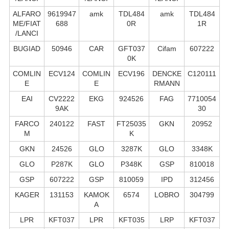
ALFARO
9619947
amk
TDL484
amk
TDL484
ME/FIAT
688
0R
1R
/LANCI
BUGIAD
50946
CAR
GFT037
Cifam
607222
0K
COMLIN
ECV124
COMLIN
ECV196
DENCKE
C120111
E
E
RMANN
EAI
CV2222
EKG
924526
FAG
7710054
9AK
30
FARCO
240122
FAST
FT25035
GKN
20952
M
K
GKN
24526
GLO
3287K
GLO
3348K
GLO
P287K
GLO
P348K
GSP
810018
GSP
607222
GSP
810059
IPD
312456
KAGER
131153
KAMOK
6574
LOBRO
304799
A
LPR
KFT037
LPR
KFT035
LRP
KFT037