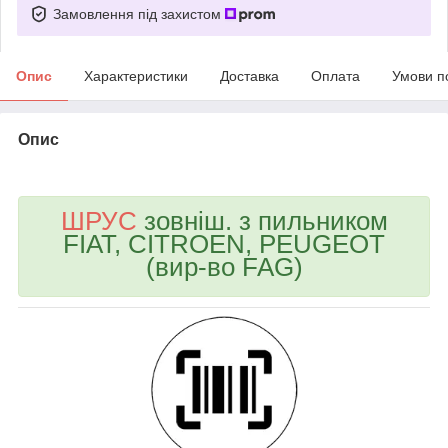
Замовлення під захистом
Опис
Характеристики
Доставка
Оплата
Умови п
Опис
bvd_ggl
ШРУС
зовніш. з пильником
FIAT, CITROEN, PEUGEOT
(вир-во FAG)