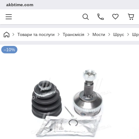
akbtime.com
Товари та послуги
Трансмісія
Мости
Шрус
Шру
–10%