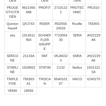
OEN
OEN
OEN
PEUGE
9621456
PROFIT
2710122
PROTEC
PRJ310
OT/CITR
488
2
HNIC
OEN
Quinton
QVJ743
RIDER
RD2550
Ruville
75836S
Hazell
24526
sbs
1914511
SCHAEF
7710054
SERA
JH22229
904
FLER
30
AK
GRUPP
E
SERCO
21133A
SKF
VKJA532
SNRA
JH22229
RE
3
AK
STARLI
1628602
STATIM
C132
Stellox
1501222
NE
SX
TRIPLE
75836S
TRISCA
8540101
VAICO
V240275
FIVE
A1
N
07
VEMA
18556