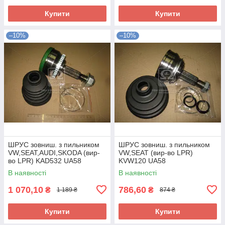
Купити
Купити
–10%
–10%
ШРУС зовниш. з пильником
ШРУС зовниш. з пильником
VW,SEAT,AUDI,SKODA (вир-
VW,SEAT (вир-во LPR)
во LPR) KAD532 UA58
KVW120 UA58
В наявності
В наявності
1 070,10
786,60
₴
₴
1 189 ₴
874 ₴
Купити
Купити