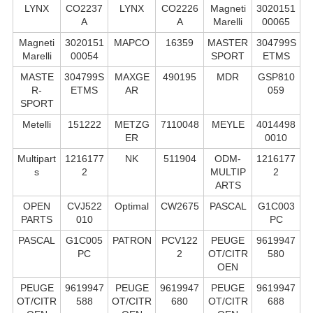
LYNX
CO2237
LYNX
CO2226
Magneti
3020151
A
A
Marelli
00065
Magneti
3020151
MAPCO
16359
MASTER
304799S
Marelli
00054
SPORT
ETMS
MASTE
304799S
MAXGE
490195
MDR
GSP810
R-
ETMS
AR
059
SPORT
Metelli
151222
METZG
7110048
MEYLE
4014498
ER
0010
Multipart
1216177
NK
511904
ODM-
1216177
s
2
MULTIP
2
ARTS
OPEN
CVJ522
Optimal
CW2675
PASCAL
G1C003
PARTS
010
PC
PASCAL
G1C005
PATRON
PCV122
PEUGE
9619947
PC
2
OT/CITR
580
OEN
PEUGE
9619947
PEUGE
9619947
PEUGE
9619947
OT/CITR
588
OT/CITR
680
OT/CITR
688