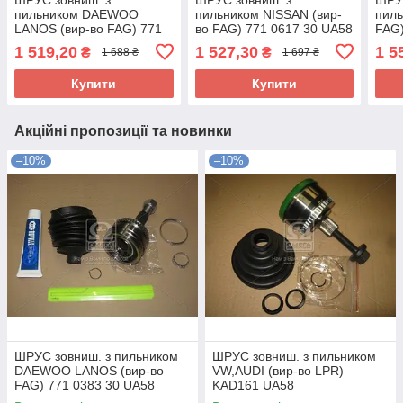
пильником DAEWOO
пильником NISSAN (вир-
пиль
LANOS (вир-во FAG) 771
во FAG) 771 0617 30 UA58
FAG)
0383 30 UA58
1 519,20
1 527,30
1 5
₴
₴
1 688 ₴
1 697 ₴
Купити
Купити
Акційні пропозиції та новинки
–10%
–10%
ШРУС зовниш. з пильником
ШРУС зовниш. з пильником
DAEWOO LANOS (вир-во
VW,AUDI (вир-во LPR)
FAG) 771 0383 30 UA58
KAD161 UA58