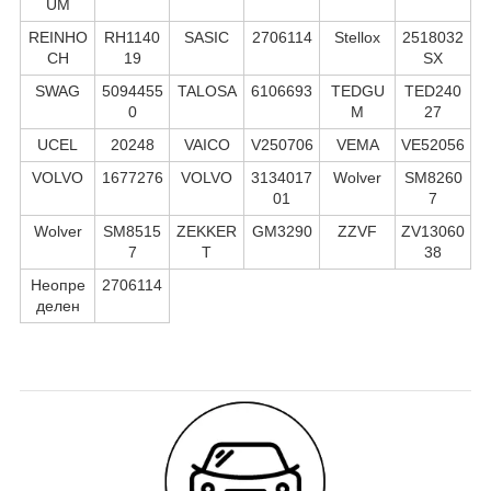
UM
REINHO
RH1140
SASIC
2706114
Stellox
2518032
CH
19
SX
SWAG
5094455
TALOSA
6106693
TEDGU
TED240
0
M
27
UCEL
20248
VAICO
V250706
VEMA
VE52056
VOLVO
1677276
VOLVO
3134017
Wolver
SM8260
01
7
Wolver
SM8515
ZEKKER
GM3290
ZZVF
ZV13060
7
T
38
Неопре
2706114
делен