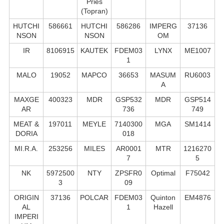
Pries
(Topran)
HUTCHI
586661
HUTCHI
586286
IMPERG
37136
NSON
NSON
OM
IR
8106915
KAUTEK
FDEM03
LYNX
ME1007
1
MALO
19052
MAPCO
36653
MASUM
RU6003
A
MAXGE
400323
MDR
GSP532
MDR
GSP514
AR
736
749
MEAT &
197011
MEYLE
7140300
MGA
SM1414
DORIA
018
MI.R.A.
253256
MILES
AR0001
MTR
1216270
7
5
NK
5972500
NTY
ZPSFR0
Optimal
F75042
3
09
ORIGIN
37136
POLCAR
FDEM03
Quinton
EM4876
AL
1
Hazell
IMPERI