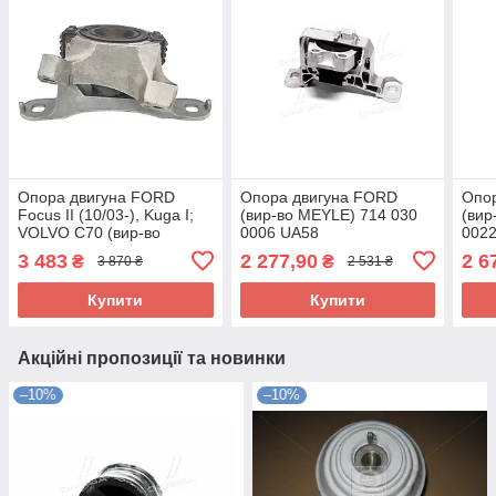
Опора двигуна FORD
Опора двигуна FORD
Опо
Focus II (10/03-), Kuga I;
(вир-во MEYLE) 714 030
(вир
VOLVO C70 (вир-во
0006 UA58
002
MEYLE) 714 030 0036
3 483
2 277,90
2 6
₴
₴
3 870 ₴
2 531 ₴
UA58
Купити
Купити
Акційні пропозиції та новинки
–10%
–10%