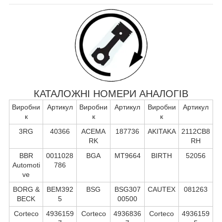
КАТАЛОЖНІ НОМЕРИ АНАЛОГІВ
Виробни
Артикул
Виробни
Артикул
Виробни
Артикул
к
к
к
3RG
40366
ACEMA
187736
AKITAKA
2112CB8
RK
RH
BBR
0011028
BGA
MT9664
BIRTH
52056
Automoti
786
ve
BORG &
BEM392
BSG
BSG307
CAUTEX
081263
BECK
5
00500
Corteco
4936159
Corteco
4936836
Corteco
4936159