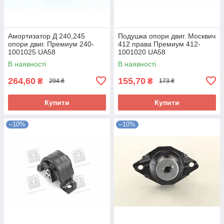
Амортизатор Д 240,245
Подушка опори двиг. Москвич
опори двиг. Премиум 240-
412 права Премиум 412-
1001025 UA58
1001020 UA58
В наявності
В наявності
264,60
155,70
₴
₴
294 ₴
173 ₴
Купити
Купити
–10%
–10%