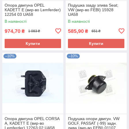
Опора двигуна OPEL
Подушка ззаду злива Seat;
KADETT E (вир-во Lemferder)
VW (вир-во FEBI) 15928
12254 03 UA58
UA58
В наявності
В наявності
974,70
585,90
₴
₴
1 083 ₴
651 ₴
Купити
Купити
–10%
–10%
Опора двигуна OPEL CORSA
Подушка опори двигун. VW
A, KADETT E (вир-во
GOLF, PASSAT (-99) задн.
Lemferder) 12263 02 UA58
лива (вир-во FEBI) 01107