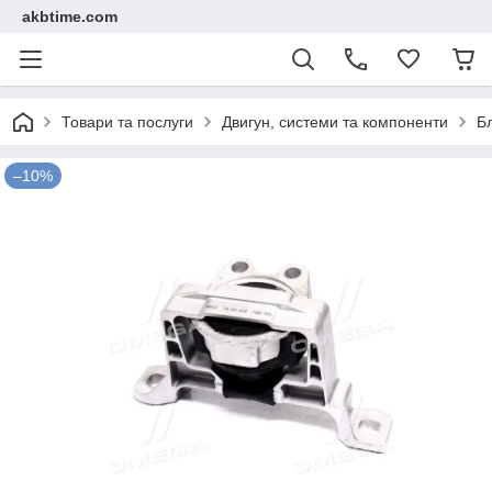
akbtime.com
Товари та послуги
Двигун, системи та компоненти
Б
–10%