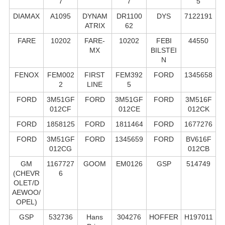
7
7
5
DIAMAX
A1095
DYNAM
DR1100
DYS
7122191
ATRIX
62
FARE
10202
FARE-
10202
FEBI
44550
MX
BILSTEI
N
FENOX
FEM002
FIRST
FEM392
FORD
1345658
2
LINE
5
FORD
3M51GF
FORD
3M51GF
FORD
3M516F
012CF
012CE
012CK
FORD
1858125
FORD
1811464
FORD
1677276
FORD
3M51GF
FORD
1345659
FORD
BV616F
012CG
012CB
GM
1167727
GOOM
EM0126
GSP
514749
(CHEVR
6
OLET/D
AEWOO/
OPEL)
GSP
532736
Hans
304276
HOFFER
H197011