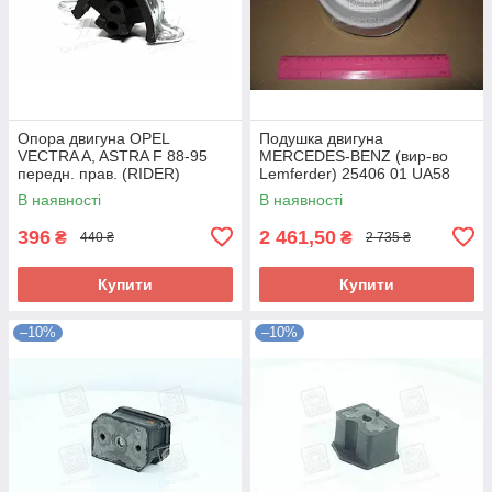
Опора двигуна OPEL
Подушка двигуна
VECTRA A, ASTRA F 88-95
MERCEDES-BENZ (вир-во
передн. прав. (RIDER)
Lemferder) 25406 01 UA58
RD.3438325348 UA58
В наявності
В наявності
396
2 461,50
₴
₴
440 ₴
2 735 ₴
Купити
Купити
–10%
–10%