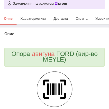
Замовлення під захистом
Опис
Характеристики
Доставка
Оплата
Умови п
Опис
bvd_ggl
Опора
двигуна
FORD (вир-во
MEYLE)