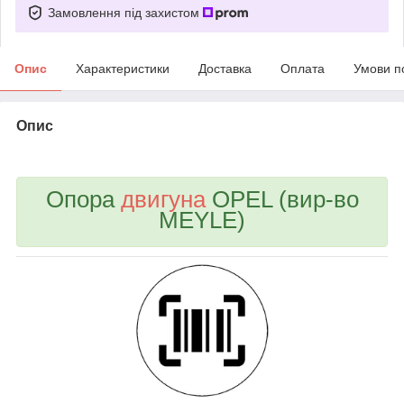
Замовлення під захистом
Опис
Характеристики
Доставка
Оплата
Умови п
Опис
bvd_ggl
Опора
двигуна
OPEL (вир-во
MEYLE)