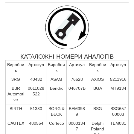
КАТАЛОЖНІ НОМЕРИ АНАЛОГІВ
Виробни
Артикул
Виробни
Артикул
Виробни
Артикул
к
к
к
3RG
40432
ASAM
76528
AXIOS
5211916
BBR
0011028
Bendix
046707B
BGA
MT9134
Automoti
522
ve
BIRTH
51330
BORG &
BEM398
BSG
BSG657
BECK
9
00003
CAUTEX
480554
Corteco
8000134
Delphi
TEM031
7
Poland