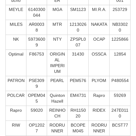
ucho
ER
001
MEYLE
6140300
MGA
SM1123
MI.R.A.
253729
044
MILES
AR0003
MTR
1213026
NAKATA
NB3302
8
0
0
NK
5973600
NTY
ZPSPL0
OCAP
1225866
9
07
Optimal
F86753
ORIGIN
31430
OSSCA
12854
AL
IMPERI
UM
PATRON
PSE309
PEARL
PEM576
PLYOM
P480554
9
POLCAR
OPEM04
Quinton
EM4731
Rapro
59269
5
Hazell
Rapro
59020
REINHO
RH1150
RIDEX
247E011
CH
20
0
RIW
OP1202
RODRU
BCOPE
RODRU
BCST77
7
NNER
M045
NNER