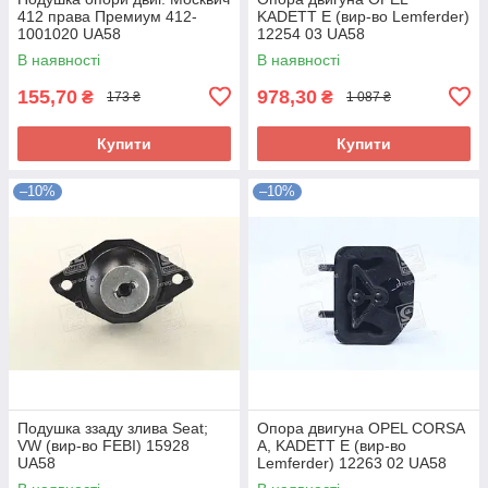
412 права Премиум 412-
KADETT E (вир-во Lemferder)
1001020 UA58
12254 03 UA58
В наявності
В наявності
155,70
978,30
₴
₴
173 ₴
1 087 ₴
Купити
Купити
–10%
–10%
Подушка ззаду злива Seat;
Опора двигуна OPEL CORSA
VW (вир-во FEBI) 15928
A, KADETT E (вир-во
UA58
Lemferder) 12263 02 UA58