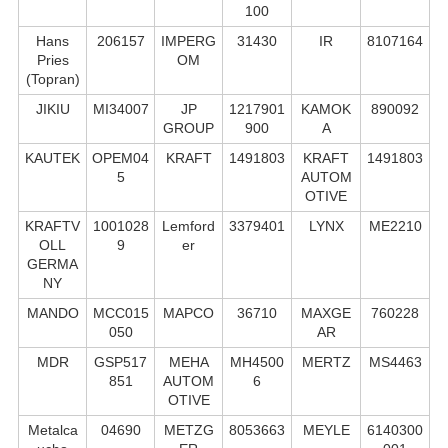
100
Hans
206157
IMPERG
31430
IR
8107164
Pries
OM
(Topran)
JIKIU
MI34007
JP
1217901
KAMOK
890092
GROUP
900
A
KAUTEK
OPEM04
KRAFT
1491803
KRAFT
1491803
5
AUTOM
OTIVE
KRAFTV
1001028
Lemford
3379401
LYNX
ME2210
OLL
9
er
GERMA
NY
MANDO
MCC015
MAPCO
36710
MAXGE
760228
050
AR
MDR
GSP517
MEHA
MH4500
MERTZ
MS4463
851
AUTOM
6
OTIVE
Metalca
04690
METZG
8053663
MEYLE
6140300