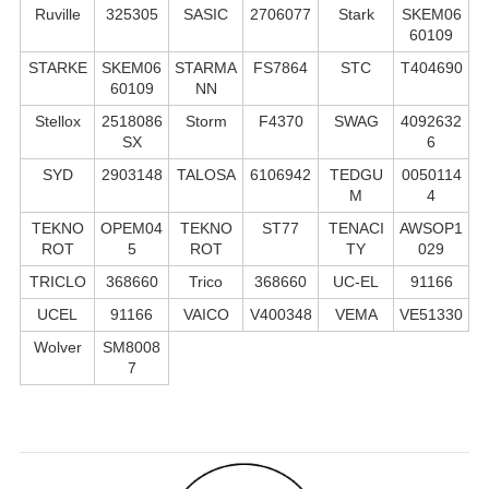
Ruville
325305
SASIC
2706077
Stark
SKEM06
60109
STARKE
SKEM06
STARMA
FS7864
STC
T404690
60109
NN
Stellox
2518086
Storm
F4370
SWAG
4092632
SX
6
SYD
2903148
TALOSA
6106942
TEDGU
0050114
M
4
TEKNO
OPEM04
TEKNO
ST77
TENACI
AWSOP1
ROT
5
ROT
TY
029
TRICLO
368660
Trico
368660
UC-EL
91166
UCEL
91166
VAICO
V400348
VEMA
VE51330
Wolver
SM8008
7