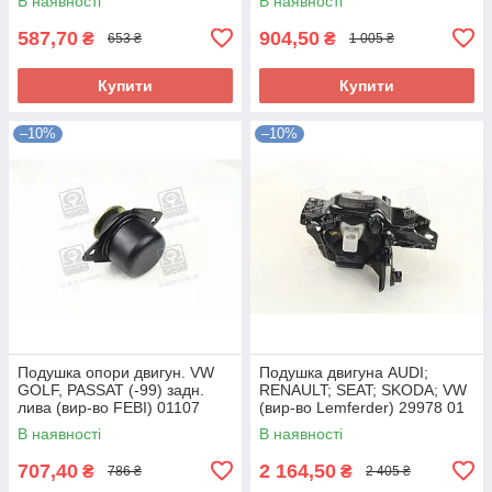
В наявності
В наявності
587,70
904,50
₴
₴
653 ₴
1 005 ₴
Купити
Купити
–10%
–10%
Подушка опори двигун. VW
Подушка двигуна AUDI;
GOLF, PASSAT (-99) задн.
RENAULT; SEAT; SKODA; VW
лива (вир-во FEBI) 01107
(вир-во Lemferder) 29978 01
UA58
UA58
В наявності
В наявності
707,40
2 164,50
₴
₴
786 ₴
2 405 ₴