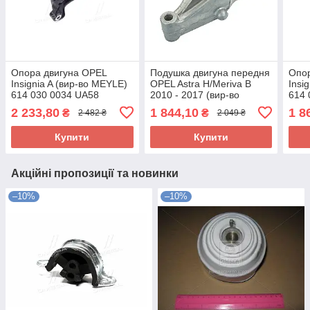
Опора двигуна OPEL
Подушка двигуна передня
Опор
Insignia A (вир-во MEYLE)
OPEL Astra H/Meriva B
Insi
614 030 0034 UA58
2010 - 2017 (вир-во
614 
MEYLE) 614 030 0015
2 233,80
1 844,10
1 8
₴
₴
2 482 ₴
2 049 ₴
UA58
Купити
Купити
Акційні пропозиції та новинки
–10%
–10%