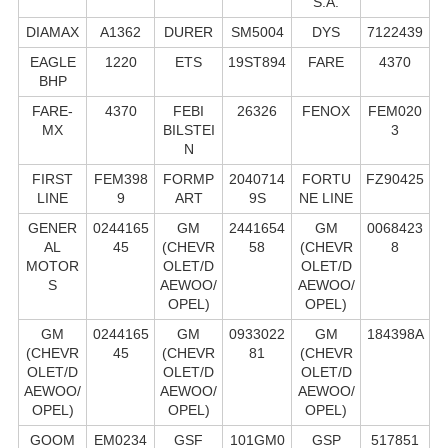
S.А.
DIAMAX
A1362
DURER
SM5004
DYS
7122439
EAGLE
1220
ETS
19ST894
FARE
4370
BHP
FARE-
4370
FEBI
26326
FENOX
FEM020
MX
BILSTEI
3
N
FIRST
FEM398
FORMP
2040714
FORTU
FZ90425
LINE
9
ART
9S
NE LINE
GENER
0244165
GM
2441654
GM
0068423
AL
45
(CHEVR
58
(CHEVR
8
MOTOR
OLET/D
OLET/D
S
AEWOO/
AEWOO/
OPEL)
OPEL)
GM
0244165
GM
0933022
GM
184398A
(CHEVR
45
(CHEVR
81
(CHEVR
OLET/D
OLET/D
OLET/D
AEWOO/
AEWOO/
AEWOO/
OPEL)
OPEL)
OPEL)
GOOM
EM0234
GSF
101GM0
GSP
517851