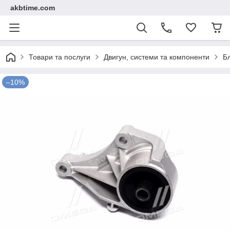
akbtime.com
Товари та послуги
Двигун, системи та компоненти
Б
–10%