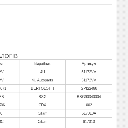
ЛОГІВ
ул
Виробник
Артикул
VV
4U
51172VV
VV
4U Autoparts
51172VV
071
BERTOLOTTI
SPI22498
5B
BSG
BSG90340004
50K
CDX
002
10
Cifam
617010A
0C
Cifam
617010