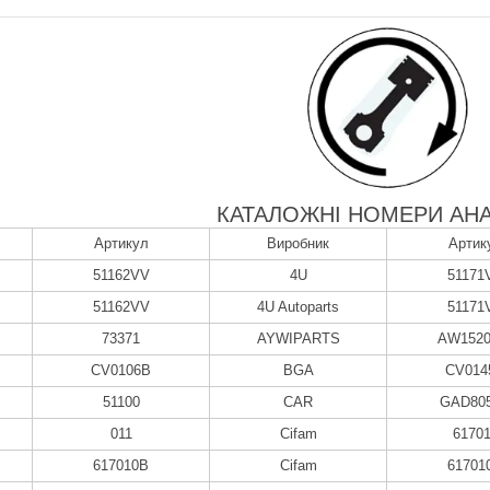
КАТАЛОЖНІ НОМЕРИ АНА
Артикул
Виробник
Артик
51162VV
4U
51171
51162VV
4U Autoparts
51171
73371
AYWIPARTS
AW1520
CV0106B
BGA
CV014
51100
CAR
GAD80
011
Cifam
6170
617010B
Cifam
61701