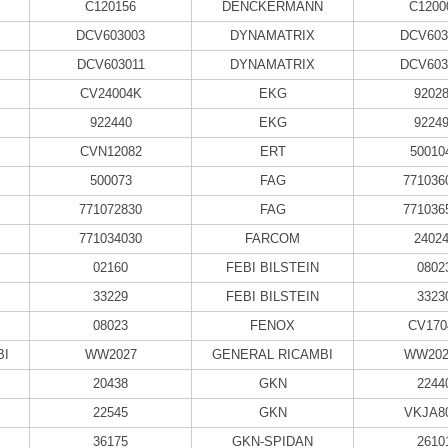
C120156
DENCKERMANN
C1200
DCV603003
DYNAMATRIX
DCV603
DCV603011
DYNAMATRIX
DCV603
CV24004K
EKG
9202
922440
EKG
9224
CVN12082
ERT
50010
500073
FAG
771036
771072830
FAG
771036
771034030
FARCOM
2402
02160
FEBI BILSTEIN
0802
33229
FEBI BILSTEIN
3323
08023
FENOX
CV170
BI
WW2027
GENERAL RICAMBI
WW202
20438
GKN
2244
22545
GKN
VKJA8
36175
GKN-SPIDAN
2610