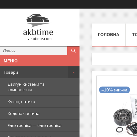
ГОЛОВНА
Т
akbtime.com
Товари
Двигун, системи та
компоненти
–10%
Кузов, оптика
Ходова частина
Електроніка — електроніка