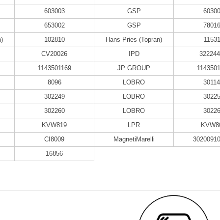
603003
GSP
6030
653002
GSP
7801
)
102810
Hans Pries (Topran)
11531
CV20026
IPD
32224
1143501169
JP GROUP
114350
8096
LOBRO
3011
302249
LOBRO
3022
302260
LOBRO
3022
KVW819
LPR
KVW8
CI8009
MagnetiMarelli
3020091
16856