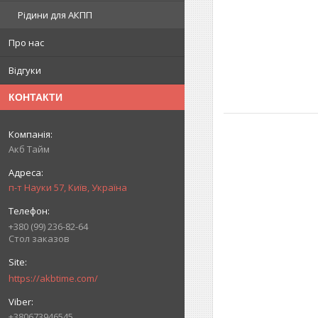
Рідини для АКПП
Про нас
Відгуки
КОНТАКТИ
Акб Тайм
п-т Науки 57, Київ, Україна
+380 (99) 236-82-64
Стол заказов
https://akbtime.com/
+380673946545