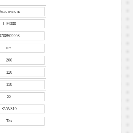
Властивість
1.94000
8708509998
шт.
200
110
110
33
KVW819
Так