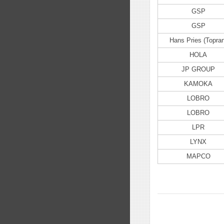
GSP
GSP
Hans Pries (Topran
HOLA
JP GROUP
KAMOKA
LOBRO
LOBRO
LPR
LYNX
MAPCO