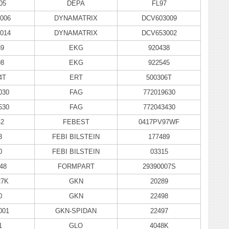
05
DEPA
FL97
006
DYNAMATRIX
DCV603009
014
DYNAMATRIX
DCV653002
89
EKG
920438
98
EKG
922545
4T
ERT
500306T
030
FAG
772019630
530
FAG
772043430
42
FEBEST
0417PV97WF
3
FEBI BILSTEIN
177489
0
FEBI BILSTEIN
03315
48
FORMPART
29390007S
7K
GKN
20289
0
GKN
22498
001
GKN-SPIDAN
22497
1
GLO
4048K