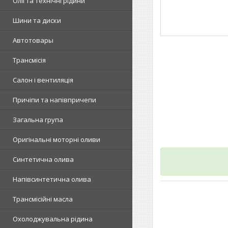
Олії та технічні рідини
Шини та диски
Автотовары
Трансмісія
Салон і вентиляція
Причіпи та напівпричепи
Загальна група
Оригінальні моторні оливи
Синтетична олива
Напівсинтетична олива
Трансмісійні масла
Охолоджувальна рідина