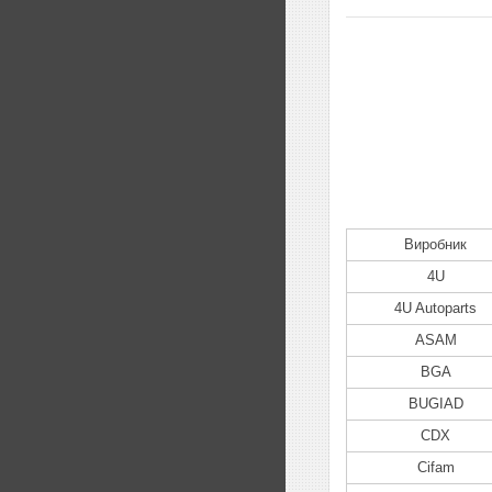
Виробник
4U
4U Autoparts
ASAM
BGA
BUGIAD
CDX
Cifam