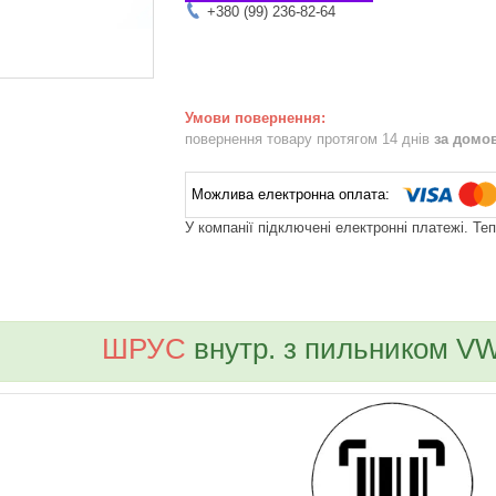
+380 (99) 236-82-64
повернення товару протягом 14 днів
за домо
У компанії підключені електронні платежі. Те
bvd_ggl
ШРУС
внутр. з пильником VW