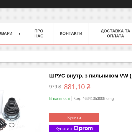
ПРО
ДОСТАВКА ТА
ОВАРИ
КОНТАКТИ
НАС
ОПЛАТА
ШРУС внутр. з пильником VW 
881,10 ₴
979 ₴
В наявності
Код:
46341053008-omg
Купити
Купити з