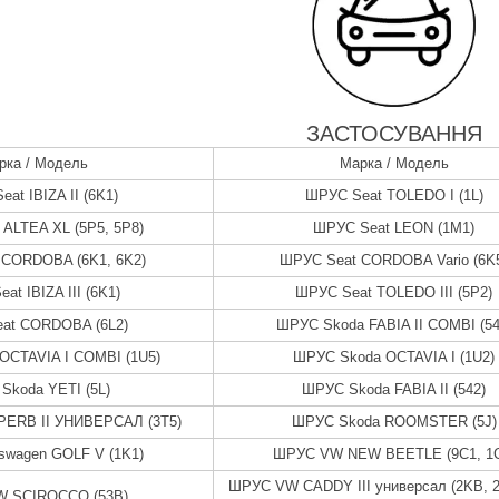
ЗАСТОСУВАННЯ
рка / Модель
Марка / Модель
at IBIZA II (6K1)
ШРУС Seat TOLEDO I (1L)
ALTEA XL (5P5, 5P8)
ШРУС Seat LEON (1M1)
 CORDOBA (6K1, 6K2)
ШРУС Seat CORDOBA Vario (6K
at IBIZA III (6K1)
ШРУС Seat TOLEDO III (5P2)
at CORDOBA (6L2)
ШРУС Skoda FABIA II COMBI (54
OCTAVIA I COMBI (1U5)
ШРУС Skoda OCTAVIA I (1U2)
Skoda YETI (5L)
ШРУС Skoda FABIA II (542)
ERB II УНИВЕРСАЛ (3T5)
ШРУС Skoda ROOMSTER (5J)
swagen GOLF V (1K1)
ШРУС VW NEW BEETLE (9C1, 1C
ШРУС VW CADDY III универсал (2KB, 2
 SCIROCCO (53B)