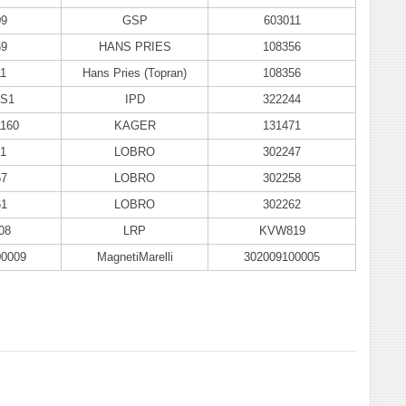
09
GSP
603011
69
HANS PRIES
108356
1
Hans Pries (Topran)
108356
4S1
IPD
322244
1160
KAGER
131471
41
LOBRO
302247
57
LOBRO
302258
61
LOBRO
302262
08
LRP
KVW819
00009
MagnetiMarelli
302009100005