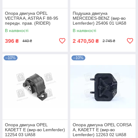
Опора двигуна OPEL
Подушка двигуна
VECTRA A, ASTRA F 88-95
MERCEDES-BENZ (вир-во
передн. прав. (RIDER)
Lemferder) 25406 01 UA58
RD.3438325348 UA58
В наявності
В наявності
396
2 470,50
₴
₴
440 ₴
2 745 ₴
–10%
–10%
Опора двигуна OPEL
Опора двигуна OPEL CORSA
KADETT E (вир-во Lemferder)
A, KADETT E (вир-во
12254 03 UA58
Lemferder) 12263 02 UA58