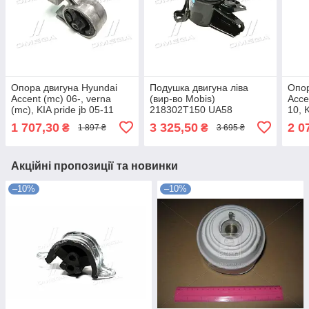
Опора двигуна Hyundai
Подушка двигуна ліва
Опор
Accent (mc) 06-, verna
(вир-во Mobis)
Acce
(mc), KIA pride jb 05-11
218302T150 UA58
10, 
OLD CZKK-7 (вир-во CTR)
CZKK
1 707,30
3 325,50
2 0
₴
₴
1 897 ₴
3 695 ₴
GZ0020 UA58
GZ0
Акційні пропозиції та новинки
–10%
–10%