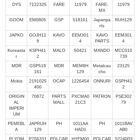
DYS
7122325
FARE
11979
FARE-
11979
MX
GOOM
EM0805
GSP
518161
Japanpa
RUH129
rts
JAPKO
GOJH12
KAVO
EEM301
KAVO
EEM301
9
4
PARTS
4
Koreasta
KSPH41
MALO
50421
MANDO
MCC010
r
2
739
MDR
GSP518
MDR
MEM8H
Metalcau
23125
161
129
cho
Mobis
2191025
OCAP
1226454
ONNURI
GSPH41
400
2
ORIGIN
70872
PARTS
PXCMA0
PATRON
PSE302
AL
MALL
21C3
79
IMPERI
UM
PEMEBL
JAPRUH
PH
1011AA
PH
1011BAV
A
129
HAD1
AB0
PLYOM
P756331
POLCAR
HYEM00
POLCAR
S224003