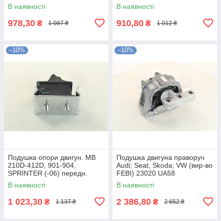
В наявності
В наявності
978,30
910,80
₴
₴
1 087 ₴
1 012 ₴
–10%
–10%
Подушка опори двигун. MB
Подушка двигуна праворуч
210D-412D, 901-904,
Audi; Seat; Skoda; VW (вир-во
SPRINTER (-06) передн.
FEBI) 23020 UA58
(вир-во FEBI) 10677 UA58
В наявності
В наявності
1 023,30
2 386,80
₴
₴
1 137 ₴
2 652 ₴