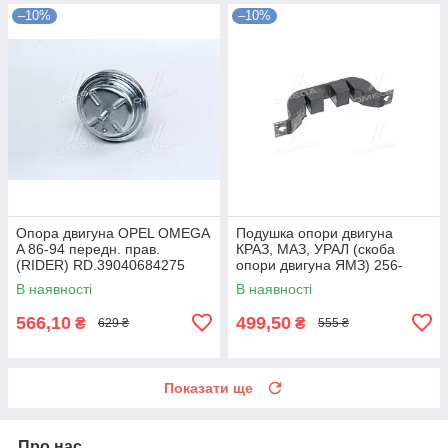
–10%
–10%
Опора двигуна OPEL OMEGA
Подушка опори двигуна
A 86-94 передн. прав.
КРАЗ, МАЗ, УРАЛ (скоба
(RIDER) RD.39040684275
опори двигуна ЯМЗ) 256-
UA58
1001005 UA58
В наявності
В наявності
566,10
499,50
₴
₴
629 ₴
555 ₴
Показати ще
Про нас