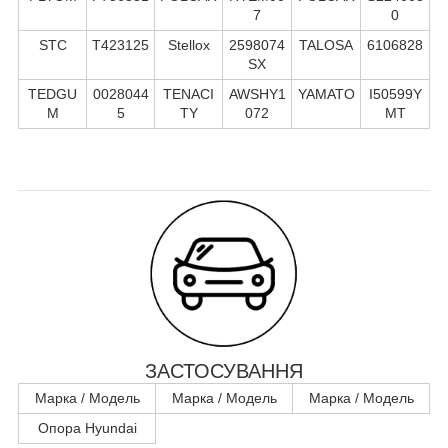
7
0
STC
T423125
Stellox
2598074
TALOSA
6106828
SX
TEDGU
0028044
TENACI
AWSHY1
YAMATO
I50599Y
M
5
TY
072
MT
ЗАСТОСУВАННЯ
Марка / Модель
Марка / Модель
Марка / Модель
Опора Hyundai