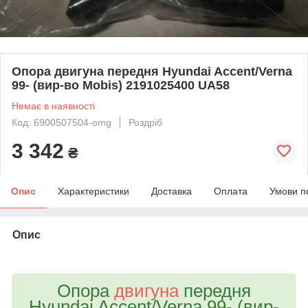
Опора двигуна передня Hyundai Accent/Verna
99- (вир-во Mobis) 2191025400 UA58
Немає в наявності
Код: 6900507504-omg
Роздріб
3 342
₴
Опис
Характеристики
Доставка
Оплата
Умови п
Опис
bvd_ggl
Опора
двигуна
передня
Hyundai Accent/Verna 99- (вир-