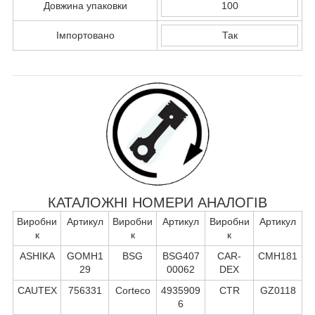
Довжина упаковки
100
Імпортовано
Так
КАТАЛОЖНІ НОМЕРИ АНАЛОГІВ
Виробни
Артикул
Виробни
Артикул
Виробни
Артикул
к
к
к
ASHIKA
GOMH1
BSG
BSG407
CAR-
CMH181
29
00062
DEX
CAUTEX
756331
Corteco
4935909
CTR
GZ0118
6