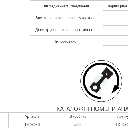
Тип з'єднання/зчленування
Шарнір рівн
Внутрішнє зачеплення з боку коле
Діаметр ущільнювального кільця [
Імпортовано
КАТАЛОЖНІ НОМЕРИ АНА
Артикул
Виробник
Артик
TDL9594R
amk
TDL95