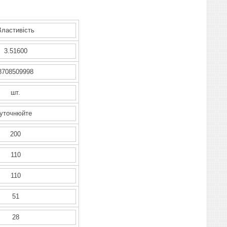
Властивість
3.51600
8708509998
шт.
уточнюйте
200
110
110
51
28