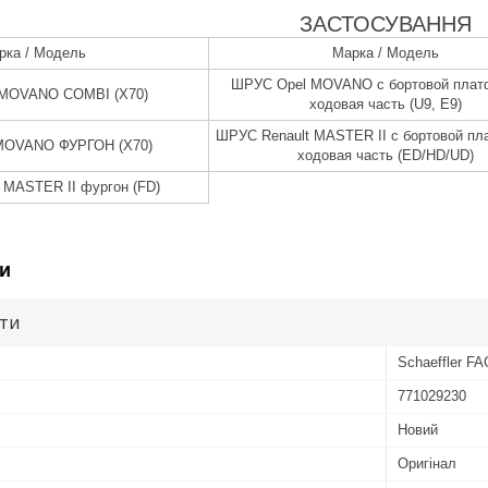
ЗАСТОСУВАННЯ
рка / Модель
Марка / Модель
ШРУС Opel MOVANO c бортовой плат
MOVANO COMBI (X70)
ходовая часть (U9, E9)
ШРУС Renault MASTER II c бортовой пл
MOVANO ФУРГОН (X70)
ходовая часть (ED/HD/UD)
 MASTER II фургон (FD)
и
ути
Schaeffler FA
771029230
Новий
Оригінал