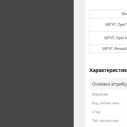
Ма
ШРУС Opel 
ШРУС Opel 
ШРУС Renault
Характеристик
Основні атриб
Виробник
Код запчастини
Стан
Тип запчастини