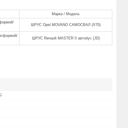
Марка / Модель
формой/
ШРУС Opel MOVANO САМОСВАЛ (X70)
атформой/
ШРУС Renault MASTER II автобус (JD)
G