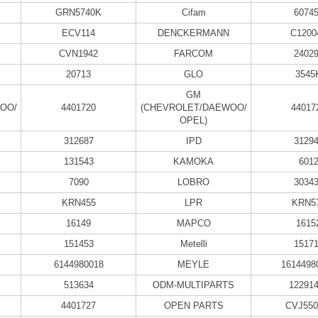
GRN5740K
Cifam
6074
ECV114
DENCKERMANN
C1200
CVN1942
FARCOM
2402
20713
GLO
3545
GM
OO/
4401720
(CHEVROLET/DAEWOO/
44017
OPEL)
312687
IPD
3129
131543
KAMOKA
601
7090
LOBRO
3034
KRN455
LPR
KRN5
16149
MAPCO
1615
151453
Metelli
1517
6144980018
MEYLE
1614498
513634
ODM-MULTIPARTS
12291
4401727
OPEN PARTS
CVJ550