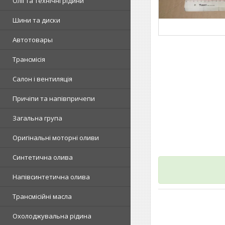
Олії та технічні рідини
Шини та диски
Автотовары
Трансмісія
Салон і вентиляція
Причіпи та напівпричепи
Загальна група
Оригінальні моторні оливи
Синтетична олива
Напівсинтетична олива
Трансмісійні масла
Охолоджувальна рідина