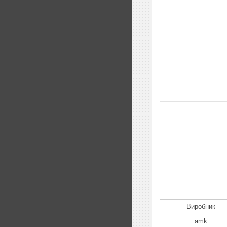
Виробник
amk