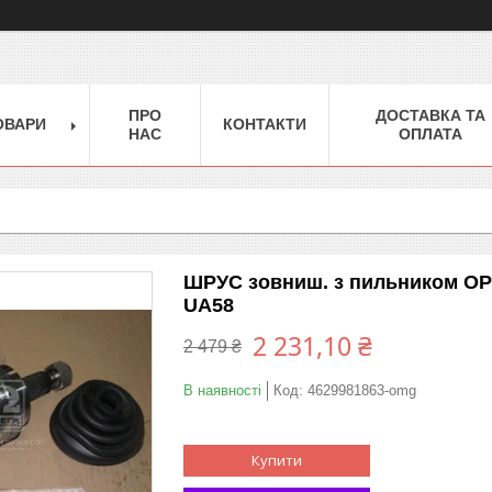
ПРО
ДОСТАВКА ТА
ОВАРИ
КОНТАКТИ
НАС
ОПЛАТА
ШРУС зовниш. з пильником OPE
UA58
2 231,10 ₴
2 479 ₴
В наявності
Код:
4629981863-omg
Купити