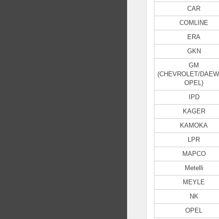
CAR
COMLINE
ERA
GKN
GM
(CHEVROLET/DAEW
OPEL)
IPD
KAGER
KAMOKA
LPR
MAPCO
Metelli
MEYLE
NK
OPEL