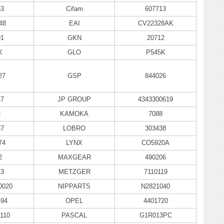
53
Cifam
607713
48
EAI
CV22328AK
91
GKN
20712
K
GLO
P545K
27
GSP
844026
47
JP GROUP
4343300619
2
KAMOKA
7088
37
LOBRO
303438
74
LYNX
CO5920A
2
MAXGEAR
490206
13
METZGER
7110119
0020
NIPPARTS
N2821040
494
OPEL
4401720
110
PASCAL
G1R013PC