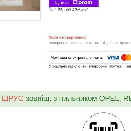
Купити з
+380 (99) 236-82-64
повернення товару протягом 14 днів
за домо
У компанії підключені електронні платежі. Те
bvd_ggl
ШРУС
зовніш. з пильником OPEL, R