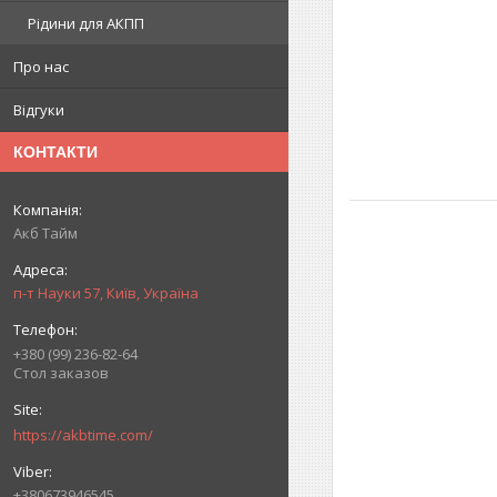
Рідини для АКПП
Про нас
Відгуки
КОНТАКТИ
Акб Тайм
п-т Науки 57, Київ, Україна
+380 (99) 236-82-64
Стол заказов
https://akbtime.com/
+380673946545