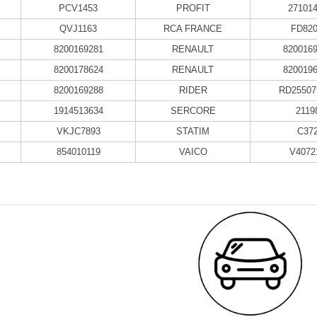
PCV1453
PROFIT
27101
QVJ1163
RCA FRANCE
FD82
8200169281
RENAULT
820016
8200178624
RENAULT
820019
8200169288
RIDER
RD25507
1914513634
SERCORE
2119
VKJC7893
STATIM
C37
854010119
VAICO
V4072