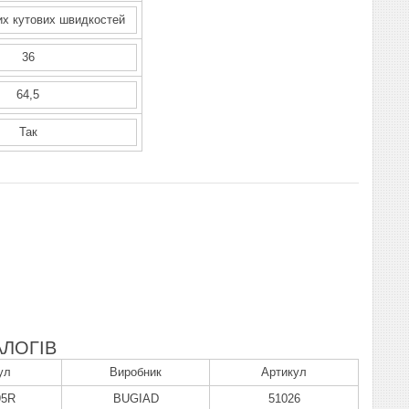
их кутових швидкостей
36
64,5
Так
ЛОГІВ
ул
Виробник
Артикул
95R
BUGIAD
51026