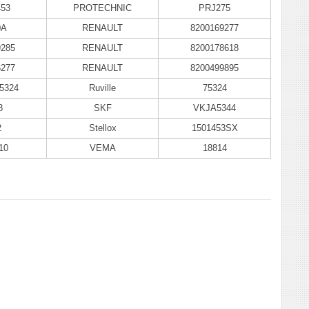
453
PROTECHNIC
PRJ275
0A
RENAULT
8200169277
9285
RENAULT
8200178618
6277
RENAULT
8200499895
5324
Ruville
75324
8
SKF
VKJA5344
2
Stellox
1501453SX
10
VEMA
18814