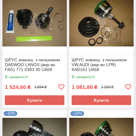
ШРУС зовниш. з пильником
ШРУС зовниш. з пильником
DAEWOO LANOS (вир-во
VW,AUDI (вир-во LPR)
FAG) 771 0383 30 UA58
KAD161 UA58
В наявності
В наявності
1 524,60
1 081,80
₴
₴
1 694 ₴
1 202 ₴
Купити
Купити
–10%
–10%