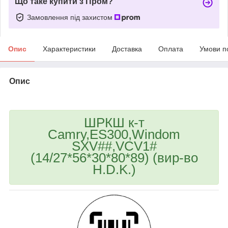
Що таке купити з Пром?
Замовлення під захистом
Опис
Характеристики
Доставка
Оплата
Умови п
Опис
bvd_ggl
ШРКШ к-т
Camry,ES300,Windom
SXV##,VCV1#
(14/27*56*30*80*89) (вир-во
H.D.K.)