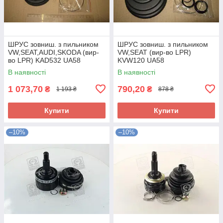
ШРУС зовниш. з пильником
ШРУС зовниш. з пильником
VW,SEAT,AUDI,SKODA (вир-
VW,SEAT (вир-во LPR)
во LPR) KAD532 UA58
KVW120 UA58
В наявності
В наявності
1 073,70
790,20
₴
₴
1 193 ₴
878 ₴
Купити
Купити
–10%
–10%