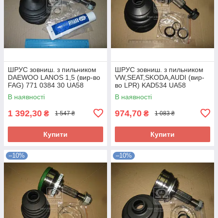
ШРУС зовниш. з пильником
ШРУС зовниш. з пильником
DAEWOO LANOS 1,5 (вир-во
VW,SEAT,SKODA,AUDI (вир-
FAG) 771 0384 30 UA58
во LPR) KAD534 UA58
В наявності
В наявності
1 392,30
974,70
₴
₴
1 547 ₴
1 083 ₴
Купити
Купити
–10%
–10%