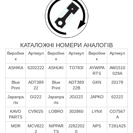
КАТАЛОЖНІ НОМЕРИ АНАЛОГІВ
Виробни
Артикул
Виробни
Артикул
Виробни
Артикул
к
к
к
ASHIKA
6202222
ASHUKI
TO783I
AYWIPA
AW1510
RTS
029A
Blue
ADT389
Blue
ADT389
GKN
20178
Print
22
Print
22B
Japanpa
GI222
Japanpa
JGI222
JAPKO
62222
rts
rts
KAVO
CV9025
LOBRO
302860
LYNX
CO7567
PARTS
A
MDR
MCV822
NIPPAR
J282202
NPS
T281A25
2
TS
0