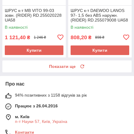
ШРУС к-т MB VITO 99-03
ШРУС к-т DAEWOO LANOS
зовн. (RIDER) RD.255020228
97- 1,5 без ABS наружн.
UA58
(RIDER) RD.255079008 UA58
В наявності
В наявності
1 121,40
808,20
₴
₴
1 246 ₴
898 ₴
Купити
Купити
Показати ще
Про нас
94% позитивних з 1158 відгуків за рік
Працює з 26.04.2016
м. Київ
п-т Науки 57, Київ, Україна
Контакти