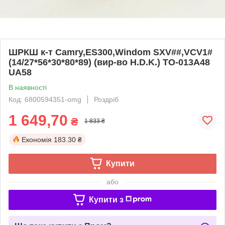
ШРКШ к-т Camry,ES300,Windom SXV##,VCV1#
(14/27*56*30*80*89) (вир-во H.D.K.) TO-013A48
UA58
В наявності
Код: 6800594351-omg
Роздріб
1 649,70
₴
1 833 ₴
Економія
183.30 ₴
Купити
або
Купити з