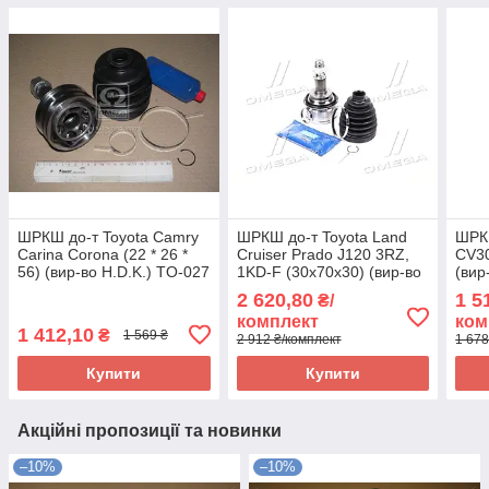
ШРКШ до-т Toyota Camry
ШРКШ до-т Toyota Land
ШРКШ
Carina Corona (22 * 26 *
Cruiser Prado J120 3RZ,
CV30
56) (вир-во H.D.K.) TO-027
1KD-F (30x70x30) (вир-во
(вир
UA58
H.D.K.) TO-067 UA58
UA5
2 620,80
1 5
₴/
комплект
ком
1 412,10
₴
1 569 ₴
2 912 ₴/комплект
1 678
Купити
Купити
Акційні пропозиції та новинки
–10%
–10%