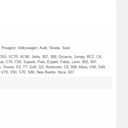
o, Peugeot, Volkswagen, Audi, Skoda, Seat
 DS5, XC70, XC90, Jetta, 307, 308, Octavia, Jumpy, RCZ, C4,
at, C70, C30, Superb, Polo, Expert, Fabia, Leon, 850, 407,
, Touran, A3, TT, Golf, Q3, Roomster, C6, 508, Altea, V40, S40,
 V70, V50, S70, S80, New Beetle, Ibiza, 607