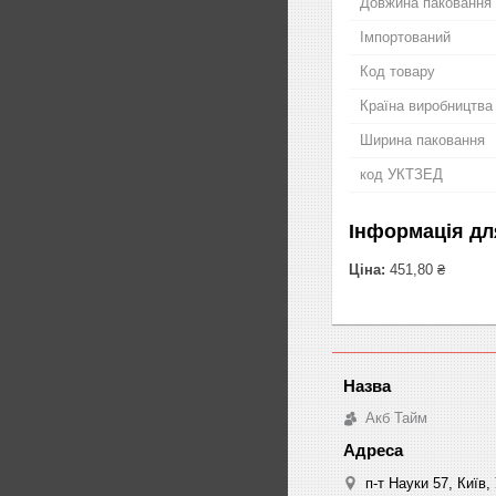
Довжина паковання
Імпортований
Код товару
Країна виробництва
Ширина паковання
код УКТЗЕД
Інформація дл
Ціна:
451,80 ₴
Акб Тайм
п-т Науки 57, Київ,