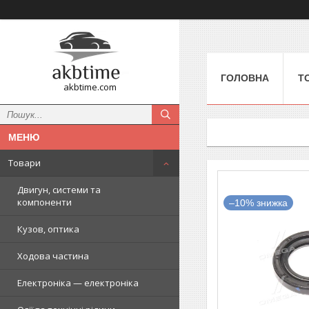
ГОЛОВНА
Т
akbtime.com
Товари
Двигун, системи та
компоненти
–10%
Кузов, оптика
Ходова частина
Електроніка — електроніка