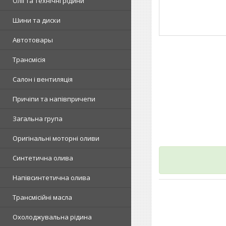
Олії та технічні рідини
Шини та диски
Автотовары
Трансмісія
Салон і вентиляція
Причіпи та напівпричепи
Загальна група
Оригінальні моторні оливи
Синтетична олива
Напівсинтетична олива
Трансмісійні масла
Охолоджувальна рідина