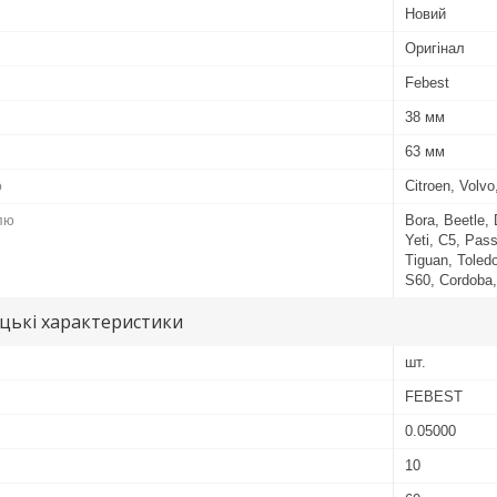
Новий
Оригінал
Febest
38 мм
63 мм
ю
Citroen, Volv
лю
Bora, Beetle,
Yeti, C5, Pass
Tiguan, Toledo
S60, Cordoba,
цькі характеристики
шт.
FEBEST
0.05000
10