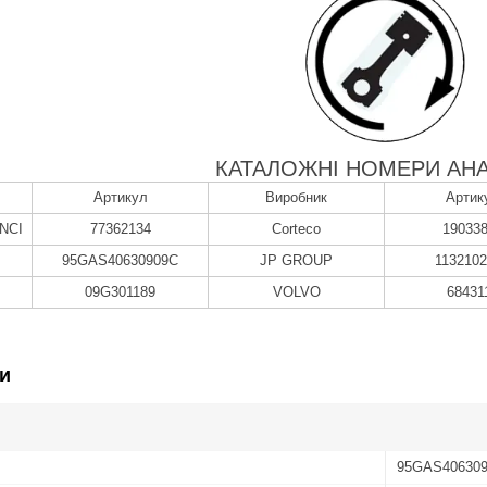
КАТАЛОЖНІ НОМЕРИ АНА
Артикул
Виробник
Артик
NCI
77362134
Corteco
19033
95GAS40630909C
JP GROUP
113210
09G301189
VOLVO
68431
и
95GAS40630