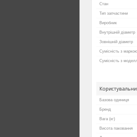
Стан
Тип запчастини
Виробник
Внутрішній діаметр
Зовнішній діаметр
Сумісність з марко
Сумісність з модел
Користувальни
Базова одиниця
Бренд
Вага (кг)
Висота паковання