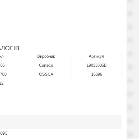
ЛОГІВ
ул
Виробник
Артикул
885
Corteco
19033885B
2700
OSSCA
16396
12
909C