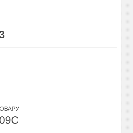
3
ТОВАРУ
909C