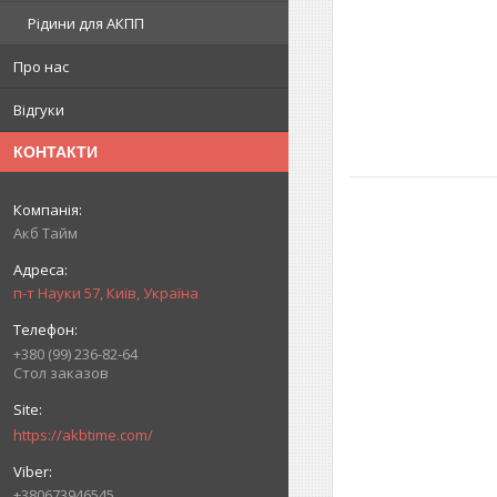
Рідини для АКПП
Про нас
Відгуки
КОНТАКТИ
Акб Тайм
п-т Науки 57, Київ, Україна
+380 (99) 236-82-64
Стол заказов
https://akbtime.com/
+380673946545