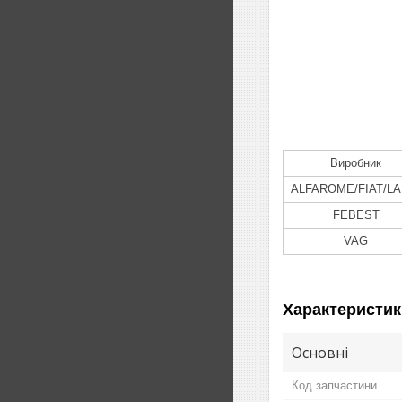
Виробник
ALFAROME/FIAT/LA
FEBEST
VAG
Характеристик
Основні
Код запчастини