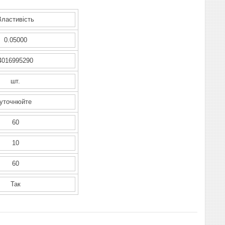
Властивість
0.05000
4016995290
шт.
уточнюйте
60
10
60
Так