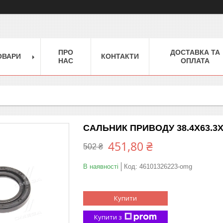
ПРО
ДОСТАВКА ТА
ОВАРИ
КОНТАКТИ
НАС
ОПЛАТА
САЛЬНИК ПРИВОДУ 38.4X63.3X8
451,80 ₴
502 ₴
В наявності
Код:
46101326223-omg
Купити
Купити з