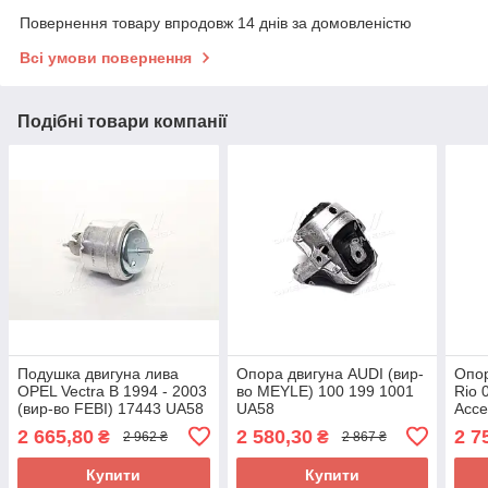
Повернення товару впродовж 14 днів за домовленістю
Всі умови повернення
Подібні товари компанії
Подушка двигуна лива
Опора двигуна AUDI (вир-
Опор
OPEL Vectra B 1994 - 2003
во MEYLE) 100 199 1001
Rio 
(вир-во FEBI) 17443 UA58
UA58
Acce
Mobi
2 665,80
2 580,30
2 7
₴
₴
2 962 ₴
2 867 ₴
Купити
Купити