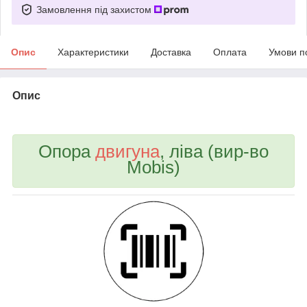
Замовлення під захистом
Опис
Характеристики
Доставка
Оплата
Умови п
Опис
bvd_ggl
Опора
двигуна
, ліва (вир-во
Mobis)