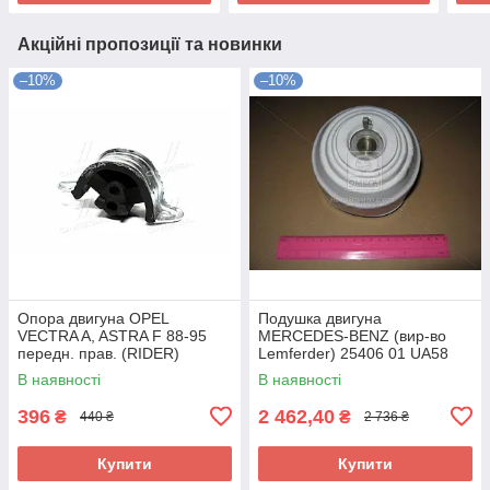
Акційні пропозиції та новинки
–10%
–10%
Опора двигуна OPEL
Подушка двигуна
VECTRA A, ASTRA F 88-95
MERCEDES-BENZ (вир-во
передн. прав. (RIDER)
Lemferder) 25406 01 UA58
RD.3438325348 UA58
В наявності
В наявності
396
2 462,40
₴
₴
440 ₴
2 736 ₴
Купити
Купити