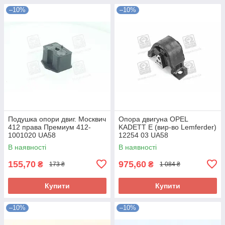
–10%
–10%
Подушка опори двиг. Москвич
Опора двигуна OPEL
412 права Премиум 412-
KADETT E (вир-во Lemferder)
1001020 UA58
12254 03 UA58
В наявності
В наявності
155,70
975,60
₴
₴
173 ₴
1 084 ₴
Купити
Купити
–10%
–10%