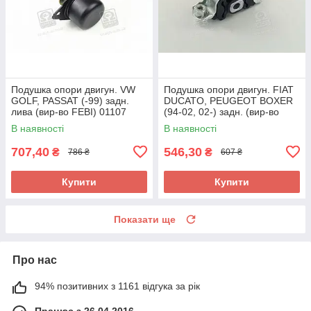
Подушка опори двигун. VW
Подушка опори двигун. FIAT
GOLF, PASSAT (-99) задн.
DUCATO, PEUGEOT BOXER
лива (вир-во FEBI) 01107
(94-02, 02-) задн. (вир-во
UA58
FEBI) 14491 UA58
В наявності
В наявності
707,40
546,30
₴
₴
786 ₴
607 ₴
Купити
Купити
Показати ще
Про нас
94% позитивних з 1161 відгука за рік
Працює з 26.04.2016