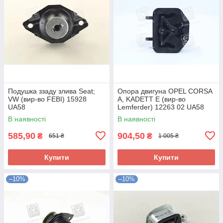
Подушка ззаду злива Seat;
Опора двигуна OPEL CORSA
VW (вир-во FEBI) 15928
A, KADETT E (вир-во
UA58
Lemferder) 12263 02 UA58
В наявності
В наявності
585,90
904,50
₴
₴
651 ₴
1 005 ₴
Купити
Купити
–10%
–10%