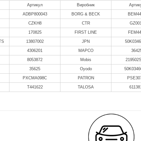
Артикул
Виробник
Артик
ADBP800043
BORG & BECK
BEM44
CZKH8
CTR
GZ00
170825
FIRST LINE
FEM44
TS
13807002
JPN
50K034
4306201
MAPCO
3642
8053872
Mobis
219502
35625
Oyodo
50K034
PXCMA098C
PATRON
PSE30
T441622
TALOSA
61138