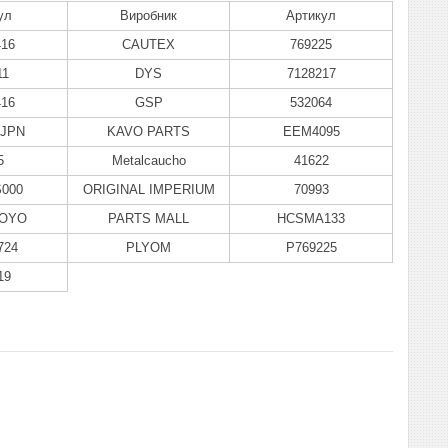
ул
Виробник
Артикул
16
CAUTEX
769225
11
DYS
7128217
16
GSP
532064
6JPN
KAVO PARTS
EEM4095
5
Metalcaucho
41622
S000
ORIGINAL IMPERIUM
70993
6OYO
PARTS MALL
HCSMA133
724
PLYOM
P769225
19