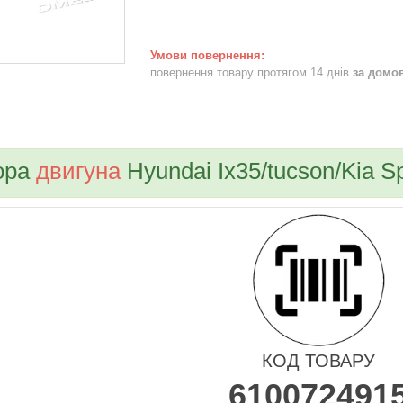
повернення товару протягом 14 днів
за домо
bvd_ggl
ора
двигуна
Hyundai Ix35/tucson/Kia S
КОД ТОВАРУ
610072491