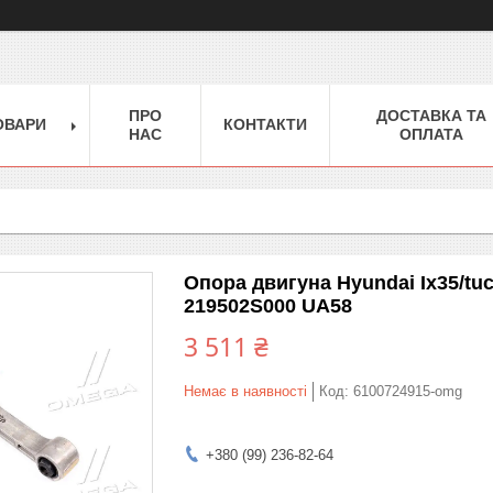
ПРО
ДОСТАВКА ТА
ОВАРИ
КОНТАКТИ
НАС
ОПЛАТА
Опора двигуна Hyundai Ix35/tuc
219502S000 UA58
3 511 ₴
Немає в наявності
Код:
6100724915-omg
+380 (99) 236-82-64