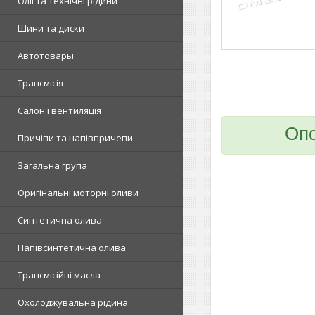
Олії та технічні рідини
Шини та диски
Автотовары
Трансмісія
Салон і вентиляція
Оп
Причіпи та напівпричепи
Загальна група
Оригінальні моторні оливи
Синтетична олива
Напівсинтетична олива
Трансмісійні масла
Охолоджувальна рідина