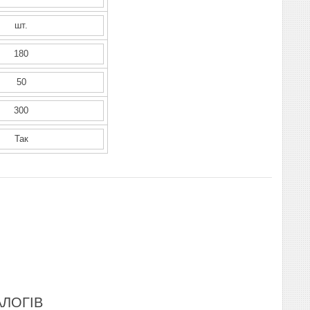
шт.
180
50
300
Так
ЛОГІВ