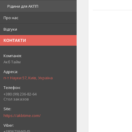
Рідини для АКПП
Про нас
Відгуки
КОНТАКТИ
Акб Тайм
п-т Науки 57, Київ, Україна
+380 (99) 236-82-64
Стол заказов
https://akbtime.com/
+380673946545