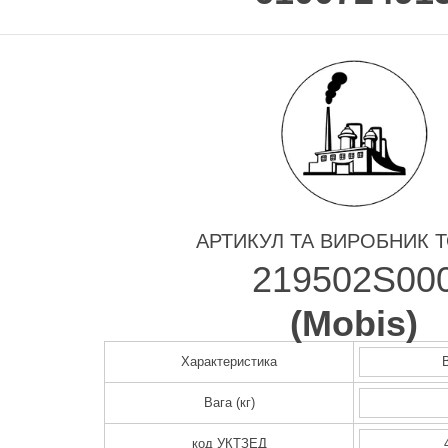
АРТИКУЛ ТА ВИРОБНИК 
219502S00
(
Mobis
)
Характеристика
Вага (кг)
код УКТЗЕД