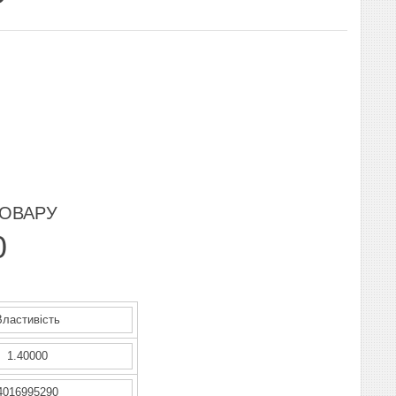
ТОВАРУ
0
Властивість
1.40000
4016995290