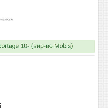
вленістю
portage 10- (вир-во Mobis)
5