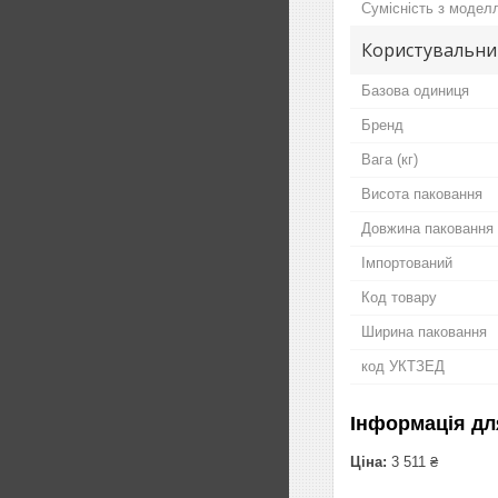
Сумісність з модел
Користувальни
Базова одиниця
Бренд
Вага (кг)
Висота паковання
Довжина паковання
Імпортований
Код товару
Ширина паковання
код УКТЗЕД
Інформація дл
Ціна:
3 511 ₴