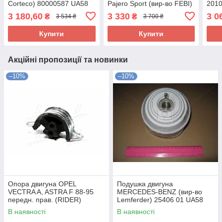
Corteco) 80000587 UA58
Pajero Sport (вир-во FEBI)
2010
102146 UA58
107
3 180,60
3 330
3 0
₴
₴
3 534 ₴
3 700 ₴
Купити
Купити
Акційні пропозиції та новинки
–10%
–10%
Опора двигуна OPEL
Подушка двигуна
VECTRA A, ASTRA F 88-95
MERCEDES-BENZ (вир-во
передн. прав. (RIDER)
Lemferder) 25406 01 UA58
RD.3438325348 UA58
В наявності
В наявності