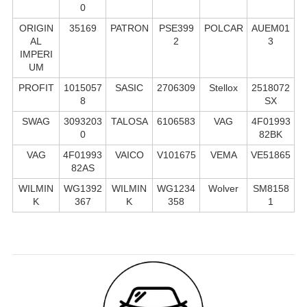
0
ORIGIN
35169
PATRON
PSE399
POLCAR
AUEM01
AL
2
3
IMPERI
UM
PROFIT
1015057
SASIC
2706309
Stellox
2518072
8
SX
SWAG
3093203
TALOSA
6106583
VAG
4F01993
0
82BK
VAG
4F01993
VAICO
V101675
VEMA
VE51865
82AS
WILMIN
WG1392
WILMIN
WG1234
Wolver
SM8158
K
367
K
358
1