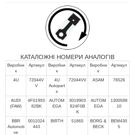
КАТАЛОЖНІ НОМЕРИ АНАЛОГІВ
Виробни
Артикул
Виробни
Артикул
Виробни
Артикул
к
к
к
4U
72044V
4U
72044VV
ASAM
76526
V
Autopart
s
AUDI
4F01993
AUTOM
3019903
AUTOM
1300588
(FAW)
82BK
EGA
824F0B
EGA
10
K
BBR
0011024
BIRTH
51865
BORG &
BEM430
Automoti
443
BECK
5
ve