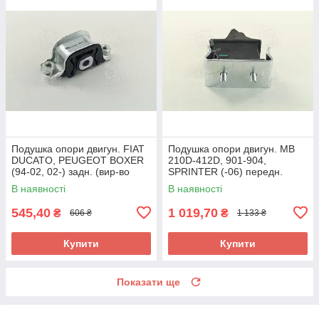
Подушка опори двигун. FIAT
Подушка опори двигун. MB
DUCATO, PEUGEOT BOXER
210D-412D, 901-904,
(94-02, 02-) задн. (вир-во
SPRINTER (-06) передн.
FEBI) 14491 UA58
(вир-во FEBI) 10677 UA58
В наявності
В наявності
545,40
1 019,70
₴
₴
606 ₴
1 133 ₴
Купити
Купити
Показати ще