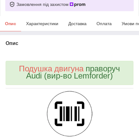
Замовлення під захистом
Опис
Характеристики
Доставка
Оплата
Умови п
Опис
bvd_ggl
Подушка двигуна
праворуч
Audi (вир-во Lemforder)