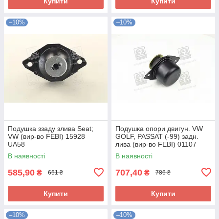
Купити
Купити
–10%
–10%
Подушка ззаду злива Seat;
Подушка опори двигун. VW
VW (вир-во FEBI) 15928
GOLF, PASSAT (-99) задн.
UA58
лива (вир-во FEBI) 01107
UA58
В наявності
В наявності
585,90
707,40
₴
₴
651 ₴
786 ₴
Купити
Купити
–10%
–10%