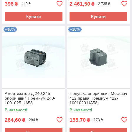
396
2 461,50
₴
₴
440 ₴
2 735 ₴
Купити
Купити
–10%
–10%
Амортизатор Д 240,245
Подушка опори двиг. Москвич
опори двиг. Премиум 240-
412 права Премиум 412-
1001025 UA58
1001020 UA58
В наявності
В наявності
264,60
155,70
₴
₴
294 ₴
173 ₴