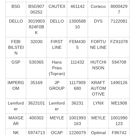
BSG
BSG907
CAUTEX
461142
Corteco
8000429
00252
7
DELLO
3019903
DELLO
1300588
DYS
7122081
824F0B
10
K
FEBI
32030
FIRST
FEM430
FORTU
FZ91078
BILSTEI
LINE
5
NE LINE
N
GSP
530365
Hans
111432
HUTCHI
594708
Pries
NSON
(Topran)
IMPERG
35169
JP
1117909
KRAFT
1490126
OM
GROUP
680
AUTOM
OTIVE
Lemford
3623101
Lemford
36231
LYNX
ME1908
er
er
MAXGE
400302
MEYLE
1001993
MEYLE
1001990
AR
163
123
NK
5974713
OCAP
1226079
Optimal
F86742