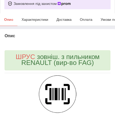
Замовлення під захистом
Опис
Характеристики
Доставка
Оплата
Умови п
Опис
bvd_ggl
ШРУС
зовніш. з пильником
RENAULT (вир-во FAG)