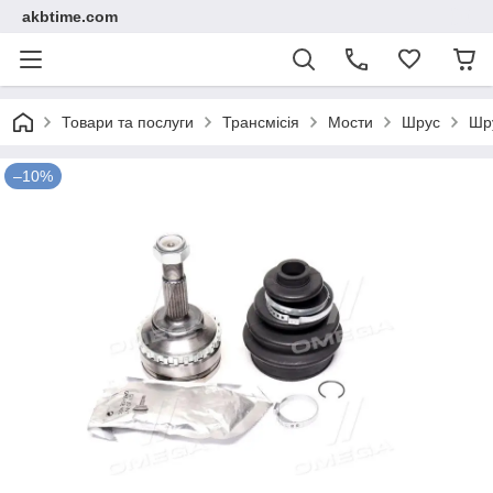
akbtime.com
Товари та послуги
Трансмісія
Мости
Шрус
Шру
–10%