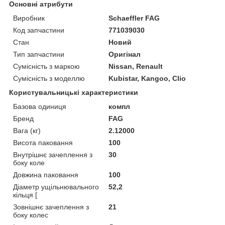
Основні атрибути
Виробник
Schaeffler FAG
Код запчастини
771039030
Стан
Новий
Тип запчастини
Оригінал
Сумісність з маркою
Nissan, Renault
Сумісність з моделлю
Kubistar, Kangoo, Clio
Користувальницькі характеристики
Базова одиниця
компл
Бренд
FAG
Вага (кг)
2.12000
Висота паковання
100
Внутрішнє зачеплення з
30
боку коле
Довжина паковання
100
Діаметр ущільнювального
52,2
кільця [
Зовнішнє зачеплення з
21
боку колес