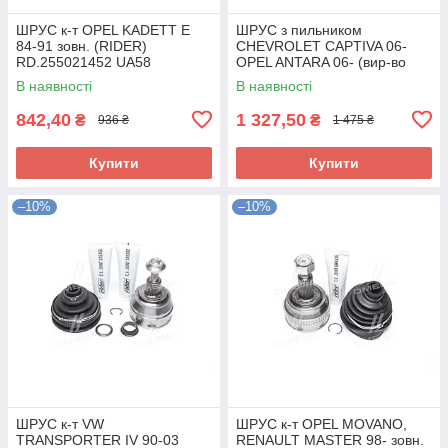
ШРУС к-т OPEL KADETT E
ШРУС з пильником
84-91 зовн. (RIDER)
CHEVROLET CAPTIVA 06-
RD.255021452 UA58
OPEL ANTARA 06- (вир-во
DENCKERMANN) C120346
В наявності
В наявності
UA58
842,40
1 327,50
₴
₴
936 ₴
1 475 ₴
Купити
Купити
–10%
–10%
ШРУС к-т VW
ШРУС к-т OPEL MOVANO,
TRANSPORTER IV 90-03
RENAULT MASTER 98- зовн.