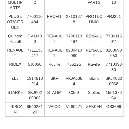
MULTIP
2
PARTS
10
ARTS
PEUGE
7700110
PROFIT
2710137
PROTEC
PRJ281
OT/CITR
484
8
HNIC
OEN
Quinton
QVJ140
RENAUL
7700110
RENAUL
7700115
Hazell
0
T
484
T
011
RENAUL
7711135
RENAUL
8200410
RENAUL
8200690
T
417
T
080
T
053
RIDEX
5J0056
Ruville
75512S
Ruville
7710390
30
sbs
1914513
SKF
VKJA535
Stark
SKJK020
914
4
0068
STARKE
SKJK02
STATIM
C360
Stellox
1501378
00068
SX
TRISCA
8540251
VAICO
V460471
ZEKKER
GS3699
N
20
T