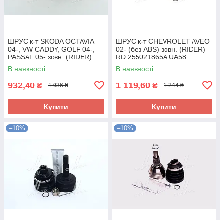
ШРУС к-т SKODA OCTAVIA
ШРУС к-т CHEVROLET AVEO
04-, VW CADDY, GOLF 04-,
02- (без ABS) зовн. (RIDER)
PASSAT 05- зовн. (RIDER)
RD.255021865A UA58
RD.255023689 UA58
В наявності
В наявності
932,40
1 119,60
₴
₴
1 036 ₴
1 244 ₴
Купити
Купити
–10%
–10%