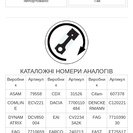
Імпортовано
Так
КАТАЛОЖНІ НОМЕРИ АНАЛОГІВ
Виробни
Артикул
Виробни
Артикул
Виробни
Артикул
к
к
к
ASAM
79558
CDX
31526
Cifam
607378
COMLIN
ECV221
DACIA
7700110
DENCKE
C120221
E
484
RMANN
DYNAM
DCV850
EAI
CV2234
FAG
7710390
ATRIX
004
3A2K
30
FAG
7710659
FARCO
240213
FAST
FT25517