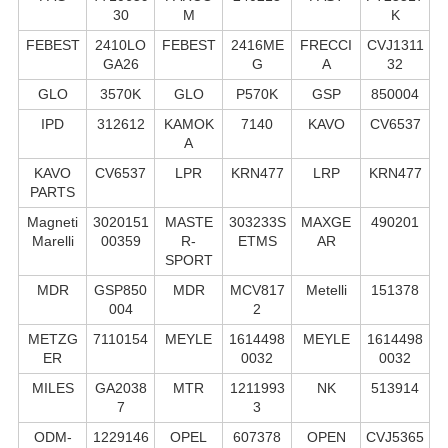
30
M
K
FEBEST
2410LO
FEBEST
2416ME
FRECCI
CVJ1311
GA26
G
A
32
GLO
3570K
GLO
P570K
GSP
850004
IPD
312612
KAMOK
7140
KAVO
CV6537
A
KAVO
CV6537
LPR
KRN477
LRP
KRN477
PARTS
Magneti
3020151
MASTE
303233S
MAXGE
490201
Marelli
00359
R-
ETMS
AR
SPORT
MDR
GSP850
MDR
MCV817
Metelli
151378
004
2
METZG
7110154
MEYLE
1614498
MEYLE
1614498
ER
0032
0032
MILES
GA2038
MTR
1211993
NK
513914
7
3
ODM-
1229146
OPEL
607378
OPEN
CVJ5365