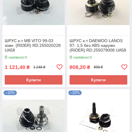
ШРУС к-т MB VITO 99-03
ШРУС к-т DAEWOO LANOS
зовн. (RIDER) RD.255020228
97- 1,5 без ABS наружн.
UA58
(RIDER) RD.255079008 UA58
В наявності
В наявності
1 121,40
808,20
₴
₴
1 246 ₴
898 ₴
Купити
Купити
–10%
–10%