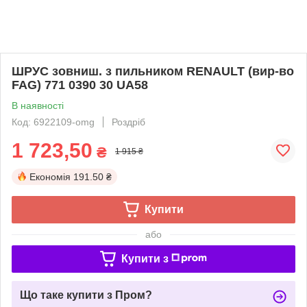
ШРУС зовниш. з пильником RENAULT (вир-во
FAG) 771 0390 30 UA58
В наявності
Код: 6922109-omg
Роздріб
1 723,50
₴
1 915 ₴
Економія
191.50 ₴
Купити
або
Купити з
Що таке купити з Пром?