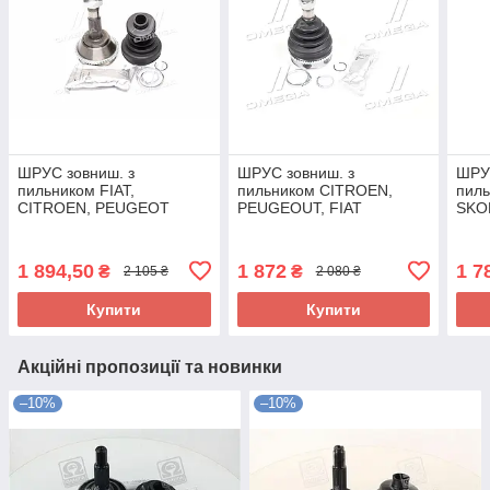
ШРУС зовниш. з
ШРУС зовниш. з
ШРУС
пильником FIAT,
пильником CITROEN,
пиль
CITROEN, PEUGEOT
PEUGEOUT, FIAT
SKOD
STANDART (вир-во FAG)
STANDART (вир-во FAG)
FAG)
771 0730 30 UA58
771 0743 30 UA58
1 894,50
1 872
1 7
₴
₴
2 105 ₴
2 080 ₴
Купити
Купити
Акційні пропозиції та новинки
–10%
–10%