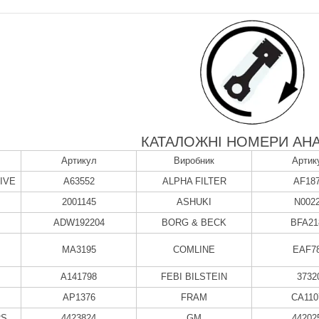
КАТАЛОЖНІ НОМЕРИ АНА
Артикул
Виробник
Артик
IVE
A63552
ALPHA FILTER
AF18
2001145
ASHUKI
N002
ADW192204
BORG & BECK
BFA21
MA3195
COMLINE
EAF7
A141798
FEBI BILSTEIN
3732
AP1376
FRAM
CA110
RS
4423824
GM
44202