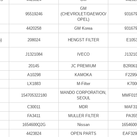
GM
95519246
(CHEVROLET/DAEWOO/
93167
OPEL)
4420258
GM Korea
93167
)
208024
HENGST FILTER
E105
J1321084
IVECO
J1321
20145
JC PREMIUM
B2R06
A10298
KAMOKA
F2295
LX1883
M-Filter
K700
MANDO CORPORATION,
154705322180
MMF015
SEOUL
C30011
MDR
MAF31
FA3411
MULLER FILTER
PA35
1654600Q2G
Nissan
165460
4423824
OPEN PARTS
EAF329