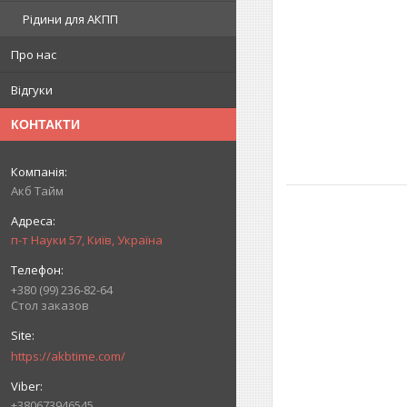
Рідини для АКПП
Про нас
Відгуки
КОНТАКТИ
Акб Тайм
п-т Науки 57, Київ, Україна
+380 (99) 236-82-64
Стол заказов
https://akbtime.com/
+380673946545