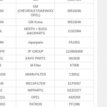
GM
904
(CHEVROLET/DAEWOO/
95519246
OPEL)
904
GM Korea
95519246
HERTH + BUSS
3L
J1321084
JAKOPARTS
084
Japanparts
FA145S
1PR
JP GROUP
1218606409
01
KAVO PARTS
NA2630
8
M-Filter
K7008
334
MANN-FILTER
C30011
45
MECAFILTER
ELP9357
52
NIPPARTS
N1321077
0Q1L
OPEL
4420258
910
PATRON
PF1386