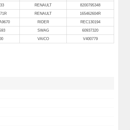
33
RENAULT
8200795348
171R
RENAULT
165462604R
A9670
RIDER
REC130194
593
SWAG
60937320
00
VAICO
V400779