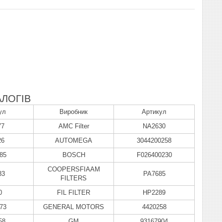
ЛОГІВ
ул
Виробник
Артикул
77
AMC Filter
NA2630
26
AUTOMEGA
3044200258
85
BOSCH
F026400230
COOPERSFIAAM
83
PA7685
FILTERS
0
FIL FILTER
HP2289
73
GENERAL MOTORS
4420258
58
GM
93167904