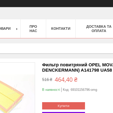
ПРО
ДОСТАВКА ТА
ОВАРИ
КОНТАКТИ
НАС
ОПЛАТА
Фильтр повитряний OPEL MOVA
DENCKERMANN) A141798 UA58
464,40 ₴
516 ₴
В наявності
Код:
69101156796-omg
Купити