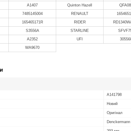
A1407
Quinton Hazell
QFA08
7485145004
RENAULT
165465
165465171R
RIDER
RD1340W
S3556A
STARLINE
SFVF7
A2352
UFI
30556
WA9670
и
A141798
Новий
Оригінал
Denckermann
293 мм