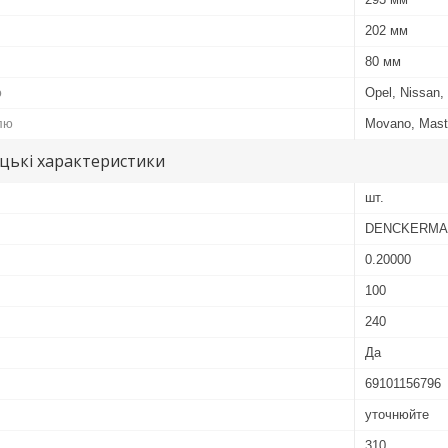
202 мм
80 мм
ю
Opel, Nissan,
лю
Movano, Mast
цькі характеристики
шт.
DENCKERMA
0.20000
100
240
Да
69101156796
уточнюйте
310