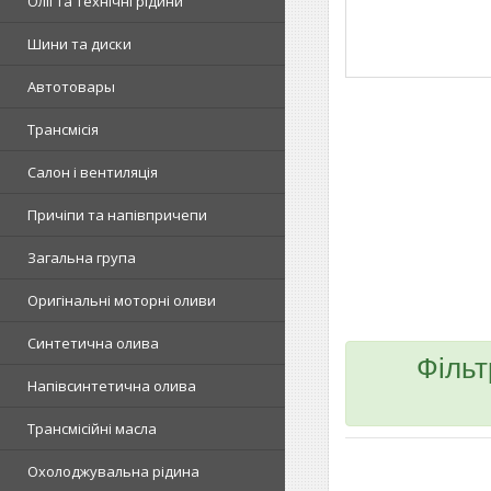
Олії та технічні рідини
Шини та диски
Автотовары
Трансмісія
Салон і вентиляція
Причіпи та напівпричепи
Загальна група
Оригінальні моторні оливи
Синтетична олива
Філь
Напівсинтетична олива
Трансмісійні масла
Охолоджувальна рідина