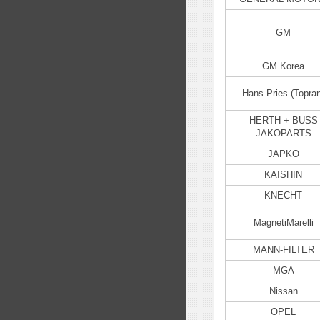
GM
GM Korea
Hans Pries (Topran
HERTH + BUSS
JAKOPARTS
JAPKO
KAISHIN
KNECHT
MagnetiMarelli
MANN-FILTER
MGA
Nissan
OPEL