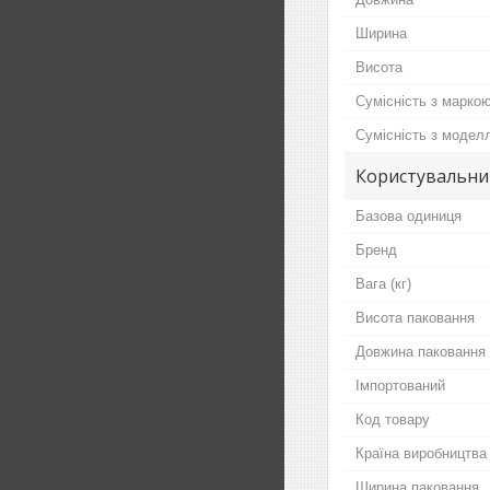
Ширина
Висота
Сумісність з марко
Сумісність з модел
Користувальни
Базова одиниця
Бренд
Вага (кг)
Висота паковання
Довжина паковання
Імпортований
Код товару
Країна виробництва
Ширина паковання