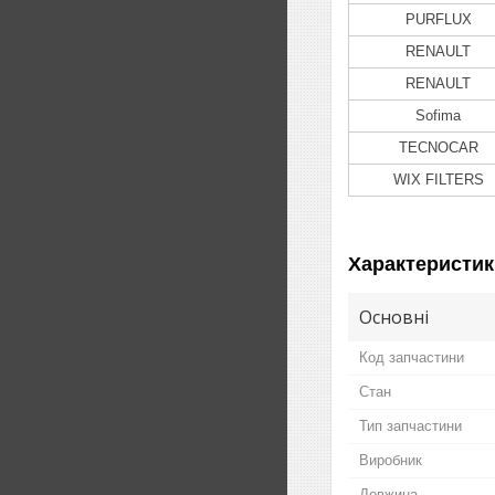
PURFLUX
RENAULT
RENAULT
Sofima
TECNOCAR
WIX FILTERS
Характеристик
Основні
Код запчастини
Стан
Тип запчастини
Виробник
Довжина