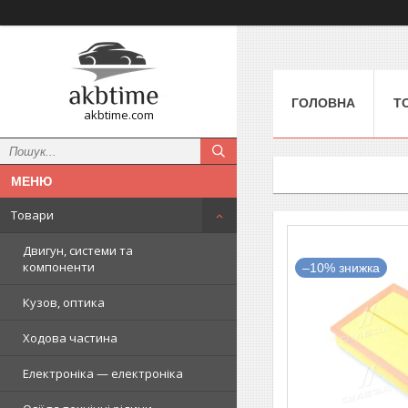
ГОЛОВНА
Т
akbtime.com
Товари
Двигун, системи та
компоненти
–10%
Кузов, оптика
Ходова частина
Електроніка — електроніка