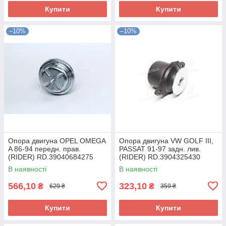
Купити
Купити
–10%
–10%
Опора двигуна OPEL OMEGA
Опора двигуна VW GOLF III,
A 86-94 передн. прав.
PASSAT 91-97 задн. лив.
(RIDER) RD.39040684275
(RIDER) RD.3904325430
UA58
UA58
В наявності
В наявності
566,10
323,10
₴
₴
629 ₴
359 ₴
Купити
Купити