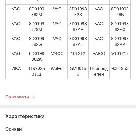
VAG
8D0199
VAG
8D01993
VAG
8D01993
382M
82S
28K
VAG
8D0199
VAG
8D01993
VAG
8D01993
379M
82AR
82AC
VAG
8D0199
VAG
8D01993
VAG
8D01993
382G
82AE
82AP
VAG
8D0199
VAICO
101212
VAICO
V101212
382K
VIKA
1199025
Wolver
SM8015
Неопред
9001953
3101
6
елен
Приховати
Характеристики
Основні