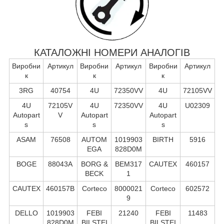
КАТАЛОЖНІ НОМЕРИ АНАЛОГІВ
Виробни
Артикул
Виробни
Артикул
Виробни
Артикул
к
к
к
3RG
40754
4U
72350VV
4U
72105VV
4U
72105V
4U
72350VV
4U
U02309
Autopart
V
Autopart
Autopart
s
s
s
ASAM
76508
AUTOM
1019903
BIRTH
5916
EGA
828D0M
BOGE
88043A
BORG &
BEM317
CAUTEX
460157
BECK
1
CAUTEX
460157B
Corteco
8000021
Corteco
602572
9
DELLO
1019903
FEBI
21240
FEBI
11483
828D0M
BILSTEI
BILSTEI