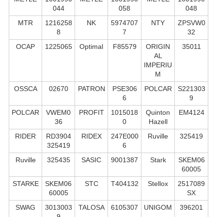
044
058
048
MTR
1216258
NK
5974707
NTY
ZPSVW0
8
7
32
OCAP
1225065
Optimal
F85579
ORIGIN
35011
AL
IMPERIU
M
OSSCA
02670
PATRON
PSE306
POLCAR
S221303
6
9
POLCAR
VWEM0
PROFIT
1015018
Quinton
EM4124
36
0
Hazell
RIDER
RD3904
RIDEX
247E000
Ruville
325419
325419
6
Ruville
325435
SASIC
9001387
Stark
SKEM06
60005
STARKE
SKEM06
STC
T404132
Stellox
2517089
60005
SX
SWAG
3013003
TALOSA
6105307
UNIGOM
396201
9