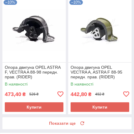
–10%
–10%
Опора двигуна OPEL ASTRA
Опора двигуна OPEL
F, VECTRA A 88-98 передн.
VECTRA A, ASTRA F 88-95
прав. (RIDER)
передн. прав. (RIDER)
RD.3904325314 UA58
RD.3904325313 UA58
В наявності
В наявності
473,40
442,80
₴
₴
526 ₴
492 ₴
Купити
Купити
Показати ще