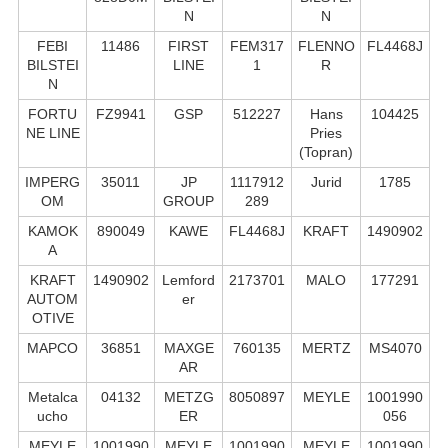
N
N
FEBI
11486
FIRST
FEM317
FLENNO
FL4468J
BILSTEI
LINE
1
R
N
FORTU
FZ9941
GSP
512227
Hans
104425
NE LINE
Pries
(Topran)
IMPERG
35011
JP
1117912
Jurid
1785
OM
GROUP
289
KAMOK
890049
KAWE
FL4468J
KRAFT
1490902
A
KRAFT
1490902
Lemford
2173701
MALO
177291
AUTOM
er
OTIVE
MAPCO
36851
MAXGE
760135
MERTZ
MS4070
AR
Metalca
04132
METZG
8050897
MEYLE
1001990
ucho
ER
056
MEYLE
1001990
MEYLE
1001990
MEYLE
1001990