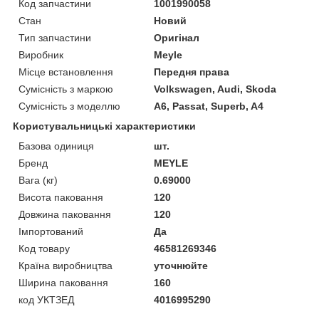
Код запчастини
1001990058
Стан
Новий
Тип запчастини
Оригінал
Виробник
Meyle
Місце встановлення
Передня права
Сумісність з маркою
Volkswagen, Audi, Skoda
Сумісність з моделлю
A6, Passat, Superb, A4
Користувальницькі характеристики
Базова одиниця
шт.
Бренд
MEYLE
Вага (кг)
0.69000
Висота паковання
120
Довжина паковання
120
Імпортований
Да
Код товару
46581269346
Країна виробництва
уточнюйте
Ширина паковання
160
код УКТЗЕД
4016995290