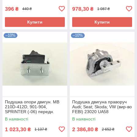
396
978,30
₴
₴
440 ₴
1 087 ₴
Купити
Купити
–10%
–10%
Подушка опори двигун. MB
Подушка двигуна праворуч
210D-412D, 901-904,
Audi; Seat; Skoda; VW (вир-во
SPRINTER (-06) передн.
FEBI) 23020 UA58
(вир-во FEBI) 10677 UA58
В наявності
В наявності
1 023,30
2 386,80
₴
₴
1 137 ₴
2 652 ₴