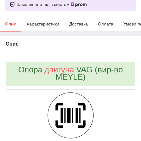
Замовлення під захистом
Опис
Характеристики
Доставка
Оплата
Умови п
Опис
bvd_ggl
Опора
двигуна
VAG (вир-во
MEYLE)