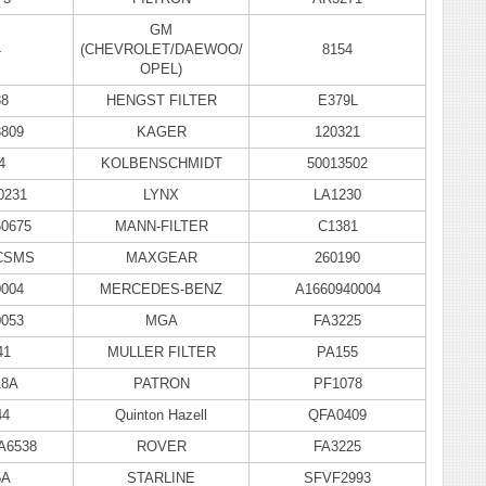
GM
4
(CHEVROLET/DAEWOO/
8154
OPEL)
38
HENGST FILTER
E379L
3809
KAGER
120321
4
KOLBENSCHMIDT
50013502
0231
LYNX
LA1230
60675
MANN-FILTER
C1381
CSMS
MAXGEAR
260190
0004
MERCEDES-BENZ
A1660940004
0053
MGA
FA3225
41
MULLER FILTER
PA155
18A
PATRON
PF1078
44
Quinton Hazell
QFA0409
A6538
ROVER
FA3225
5A
STARLINE
SFVF2993