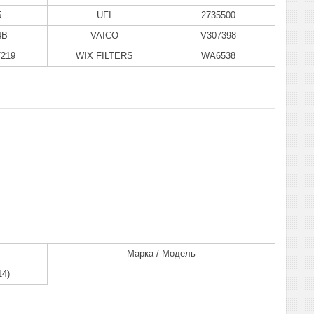
5
UFI
2735500
4B
VAICO
V307398
219
WIX FILTERS
WA6538
Марка / Модель
14)