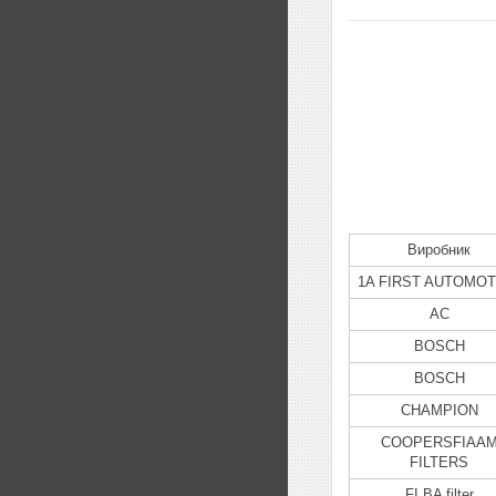
Виробник
1A FIRST AUTOMOT
AC
BOSCH
BOSCH
CHAMPION
COOPERSFIAA
FILTERS
FI.BA filter