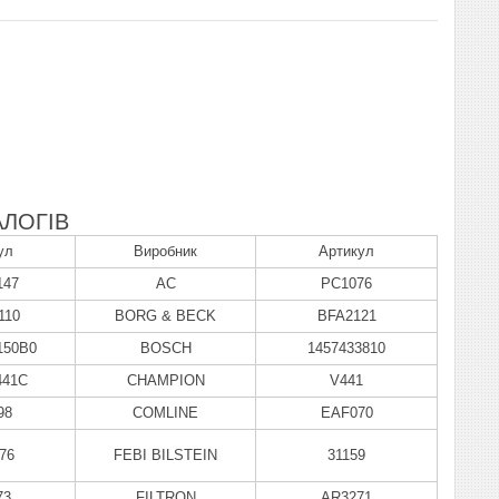
ЛОГІВ
ул
Виробник
Артикул
147
AC
PC1076
110
BORG & BECK
BFA2121
150B0
BOSCH
1457433810
441C
CHAMPION
V441
98
COMLINE
EAF070
76
FEBI BILSTEIN
31159
73
FILTRON
AR3271