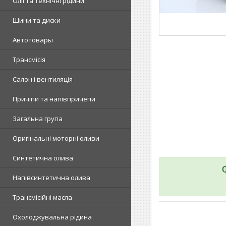
Олії та технічні рідини
Шини та диски
Автотовары
Трансмісія
Салон і вентиляція
Причіпи та напівпричепи
Загальна група
Оригінальні моторні оливи
Синтетична олива
Напівсинтетична олива
Трансмісійні масла
Охолоджувальна рідина