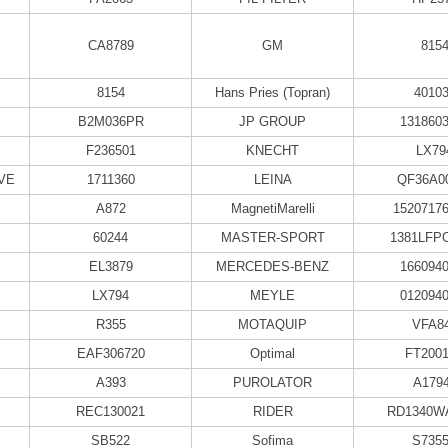
CA8789
GM
815
8154
Hans Pries (Topran)
4010
B2M036PR
JP GROUP
131860
F236501
KNECHT
LX79
VE
1711360
LEINA
QF36A0
A872
MagnetiMarelli
1520717
60244
MASTER-SPORT
1381LFP
EL3879
MERCEDES-BENZ
166094
LX794
MEYLE
012094
R355
MOTAQUIP
VFA8
EAF306720
Optimal
FT200
A393
PUROLATOR
A179
REC130021
RIDER
RD1340W
SB522
Sofima
S735