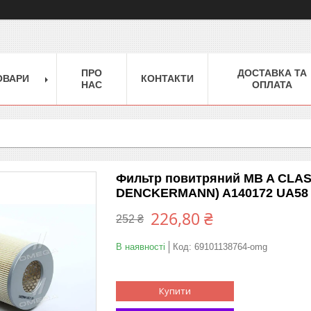
ПРО
ДОСТАВКА ТА
ОВАРИ
КОНТАКТИ
НАС
ОПЛАТА
Фильтр повитряний MB A CLASS 
DENCKERMANN) A140172 UA58
226,80 ₴
252 ₴
В наявності
Код:
69101138764-omg
Купити