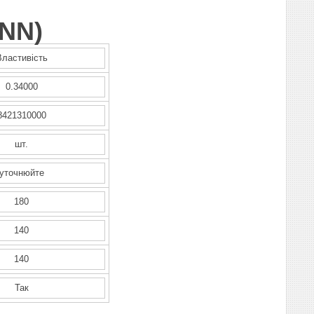
NN
)
Властивість
0.34000
8421310000
шт.
уточнюйте
180
140
140
Так