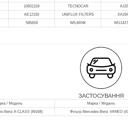
10931159
TECNOCAR
A15
AE12150
UNIFLUX FILTERS
XA29
585659
WILMINK
WG1427
ЗАСТОСУВАННЯ
рка / Модель
Марка / Модель
es-Benz A-CLASS (W168)
Фільтр Mercedes-Benz VANEO (4