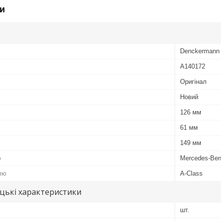
и
Denckermann
A140172
Оригінал
Новий
126 мм
61 мм
149 мм
ю
Mercedes-Be
лю
A-Class
цькі характеристики
шт.