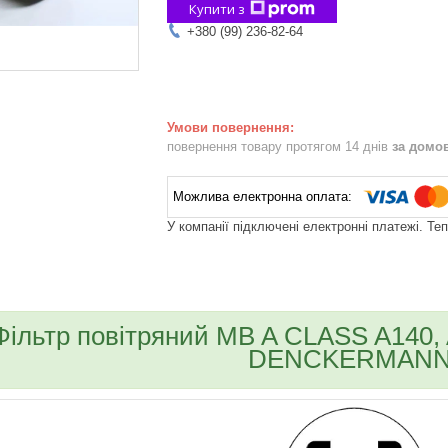
Купити з
+380 (99) 236-82-64
повернення товару протягом 14 днів
за домо
У компанії підключені електронні платежі. Те
bvd_ggl
Фільтр повітряний MB A CLASS A140, 
DENCKERMANN