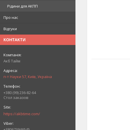
Рідини для АКПП
Про нас
Відгуки
КОНТАКТИ
Акб Тайм
п-т Науки 57, Київ, Україна
+380 (99) 236-82-64
Стол заказов
https://akbtime.com/
+380673946545