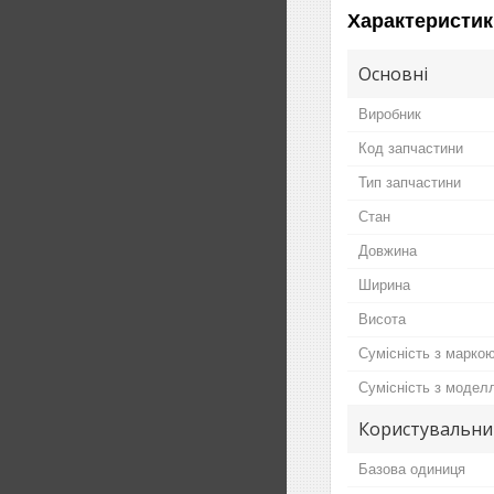
Характеристик
Основні
Виробник
Код запчастини
Тип запчастини
Стан
Довжина
Ширина
Висота
Сумісність з марко
Сумісність з модел
Користувальни
Базова одиниця