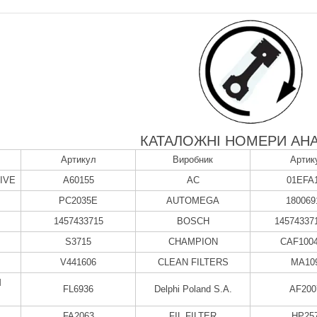
КАТАЛОЖНІ НОМЕРИ АНА
Артикул
Виробник
Артик
IVE
A60155
AC
01EFA
PC2035E
AUTOMEGA
180069
1457433715
BOSCH
14574337
S3715
CHAMPION
CAF100
V441606
CLEAN FILTERS
MA10
M
FL6936
Delphi Poland S.А.
AF200
FA2063
FIL FILTER
HP25