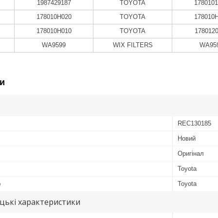
1987429187
TOYOTA
178010
178010H020
TOYOTA
178010
178010H010
TOYOTA
178012
WA9599
WIX FILTERS
WA95
и
REC130185
Новий
Оригінал
Toyota
ю
Toyota
цькі характеристики