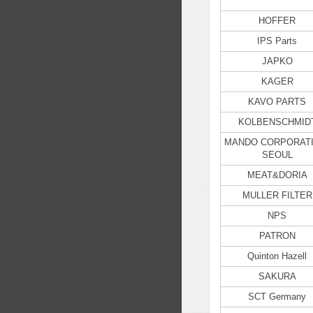
HOFFER
IPS Parts
JAPKO
KAGER
KAVO PARTS
KOLBENSCHMID
MANDO CORPORATI
SEOUL
MEAT&DORIA
MULLER FILTER
NPS
PATRON
Quinton Hazell
SAKURA
SCT Germany