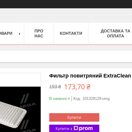
ПРО
ДОСТАВКА ТА
ОВАРИ
КОНТАКТИ
НАС
ОПЛАТА
Фильтр повитряний ExtraClea
173,70 ₴
193 ₴
В наявності
Код:
101328129-omg
Купити
Купити з