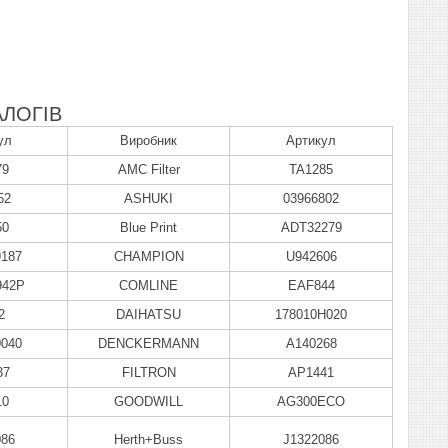
ЛОГІВ
ул
Виробник
Артикул
79
AMC Filter
TA1285
52
ASHUKI
03966802
50
Blue Print
ADT32279
9187
CHAMPION
U942606
942P
COMLINE
EAF844
2
DAIHATSU
178010H020
0040
DENCKERMANN
A140268
37
FILTRON
AP1441
10
GOODWILL
AG300ECO
086
Herth+Buss
J1322086