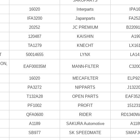
JAKOPARTS
16020
Interparts
IPA1
IFA3200
Japanparts
FA25
20252
JC PREMIUM
B2209
120487
KAISHIN
A19
TA1279
KNECHT
LX16
T
50014655
LYNX
LA14
ON,
EAF00035M
MANN-FILTER
C320
16020
MECAFILTER
ELP92
PA3272
NIPPARTS
J1322
T132A28
OPEN PARTS
EAF352
PF1002
PROFIT
15123
QFA0600
RIDER
RD1340W
A1189
SAKURA Automotive
A118
SB977
SK SPEEDMATE
SMAFJ