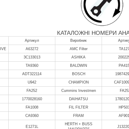
КАТАЛОЖНІ НОМЕРИ АНА
Артикул
Виробник
Артик
IVE
A63272
AMC Filter
TA12
3C133013
ASHIKA
20022
TA9360
BALDWIN
PA41
ADT322114
BOSCH
198742
U942
CHAMPION
CAF100
FA252
Cummins Investmen
FA25
1770028160
DAIHATSU
178012
FA1008
FIL FILTER
HP50
CA9360
FRAM
AF90
HERTH + BUSS
E1271L
J1322