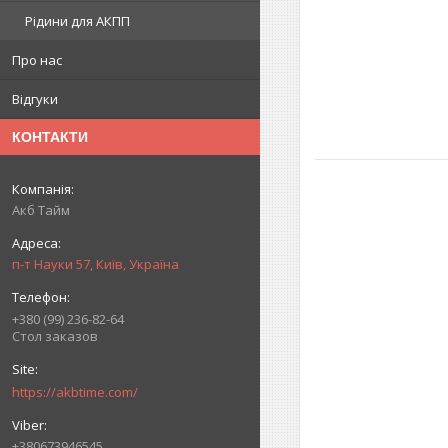
Рідини для АКПП
Про нас
Відгуки
КОНТАКТИ
Акб Тайм
п-т Науки 57, Київ, Україна
+380 (99) 236-82-64
Стол заказов
https://akbtime.com/
+380673946545