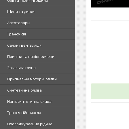
Олії та технічні рідини
Шини та диски
Автотовары
Трансмісія
Салон і вентиляція
Причіпи та напівпричепи
Загальна група
Оригінальні моторні оливи
Синтетична олива
Напівсинтетична олива
Трансмісійні масла
Охолоджувальна рідина