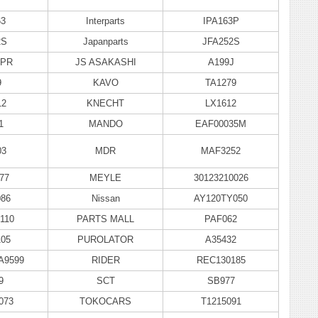
63
Interparts
IPA163P
2S
Japanparts
JFA252S
1PR
JS ASAKASHI
A199J
9
KAVO
TA1279
12
KNECHT
LX1612
1
MANDO
EAF00035M
03
MDR
MAF3252
77
MEYLE
30123210026
086
Nissan
AY120TY050
110
PARTS MALL
PAF062
105
PUROLATOR
A35432
A9599
RIDER
REC130185
9
SCT
SB977
073
TOKOCARS
T1215091