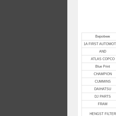
Виробник
1A FIRST AUTOMOT
AND
ATLAS COPCO
Blue Print
CHAMPION
CUMMINS
DAIHATSU
DJ PARTS
FRAM
HENGST FILTER