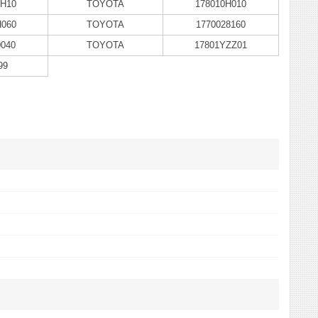
1H10
TOYOTA
178010H010
H060
TOYOTA
1770028160
0040
TOYOTA
17801YZZ01
99