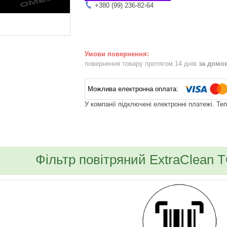
+380 (99) 236-82-64
повернення товару протягом 14 днів
за домо
У компанії підключені електронні платежі. Те
bvd_ggl
Фільтр повітряний ExtraClean