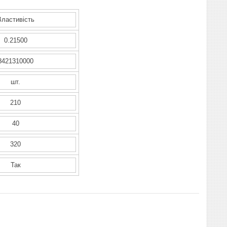
Властивість
0.21500
8421310000
шт.
210
40
320
Так