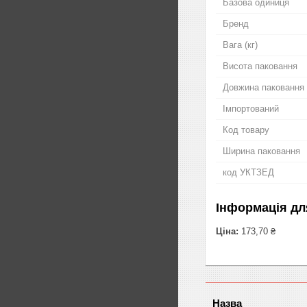
Базова одиниця
Бренд
Вага (кг)
Висота паковання
Довжина паковання
Імпортований
Код товару
Ширина паковання
код УКТЗЕД
Інформація дл
Ціна:
173,70 ₴