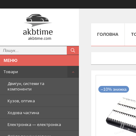
ГОЛОВНА
Т
akbtime.com
Товари
Двигун, системи та
компоненти
–10%
Кузов, оптика
Ходова частина
Електроніка — електроніка