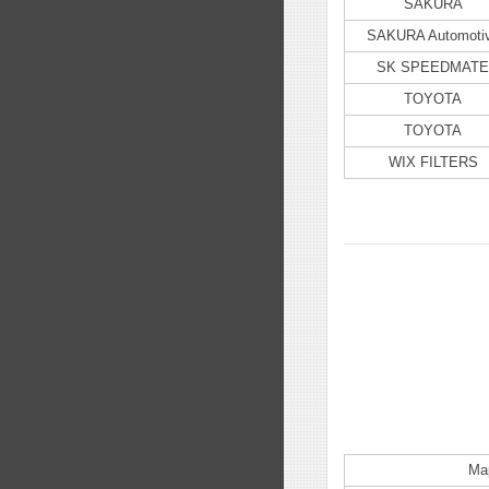
SAKURA
SAKURA Automoti
SK SPEEDMATE
TOYOTA
TOYOTA
WIX FILTERS
Ма