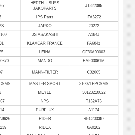
HERTH + BUSS
067
J1322095
JAKOPARTS
3
IPS Parts
IFA3272
2S
JAPKO
20272
3109
JS ASAKASHI
A194J
01
KLAXCAR FRANCE
FA684z
25
LEINA
QF36A00003
20670
MANDO
EAF00061M
07
MANN-FILTER
C32005
PCSMS
MASTER-SPORT
31007LFPCSMS
3
MEYLE
30123210022
067
NPS
T132A73
114
PURFLUX
A1174
A9626
RIDER
REC200387
139
RIDEX
8A0182