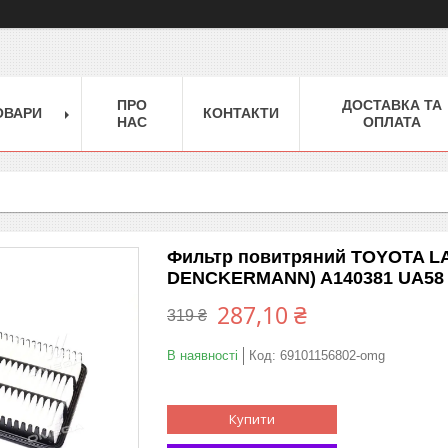
ПРО
ДОСТАВКА ТА
ОВАРИ
КОНТАКТИ
НАС
ОПЛАТА
Фильтр повитряний TOYOTA LAN
DENCKERMANN) A140381 UA58
287,10 ₴
319 ₴
В наявності
Код:
69101156802-omg
Купити