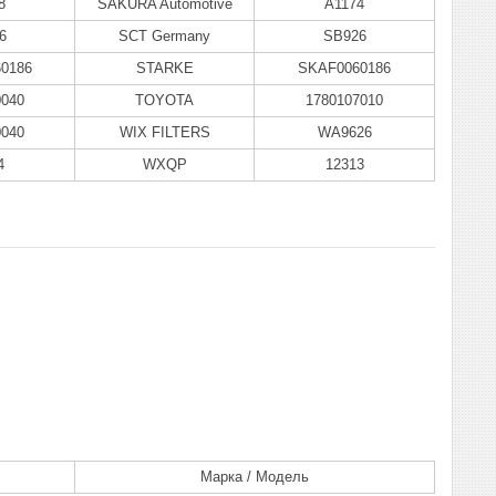
8
SAKURA Automotive
A1174
6
SCT Germany
SB926
0186
STARKE
SKAF0060186
0040
TOYOTA
1780107010
0040
WIX FILTERS
WA9626
4
WXQP
12313
Марка / Модель