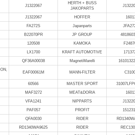
HERTH + BUSS
J1322067
J1322
JAKOPARTS
J1322067
HOFFER
1601
FA272S
Japanparts
JFA27
B22070PR
JP GROUP
481860
120508
KAMOKA
F2487
LX1700
KRAFT AUTOMOTIVE
17137
QF36A00038
MagnetiMarelli
1610132
ON,
EAF00061M
MANN-FILTER
C310
60566
MASTER SPORT
31007LF
MAF3272
MEAT&DORIA
1601
VFA1241
NIPPARTS
J1322
PAF057
PROFIT
15123
QFA0030
RIDER
RD1340W
RD1340WA9625
RIDER
REC130