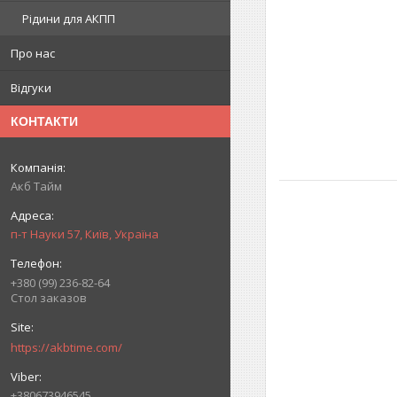
Рідини для АКПП
Про нас
Відгуки
КОНТАКТИ
Акб Тайм
п-т Науки 57, Київ, Україна
+380 (99) 236-82-64
Стол заказов
https://akbtime.com/
+380673946545