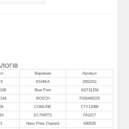
ЛОГІВ
ул
Виробник
Артикул
74
ASHIKA
2002251
108
Blue Print
ADT32256
2166
BOSCH
F026400225
06
COMLINE
CTY12090
93
DJ PARTS
FA1017
83
Hans Pries (Topran)
600028