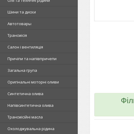
Олії та технічні рідини
Шини та диски
Автотовары
Трансмісія
Салон і вентиляція
Причіпи та напівпричепи
Загальна група
Оригінальні моторні оливи
Синтетична олива
Філ
Напівсинтетична олива
Трансмісійні масла
Охолоджувальна рідина