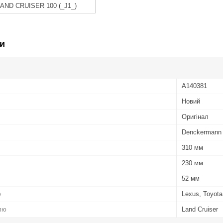
LAND CRUISER 100 (_J1_)
и
A140381
Новий
Оригінал
Denckermann
310 мм
230 мм
52 мм
ю
Lexus, Toyota
лю
Land Cruiser