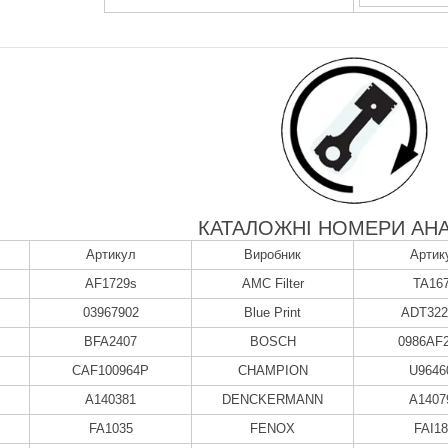
КАТАЛОЖНІ НОМЕРИ АНА
Артикул
Виробник
Артик
AF1729s
AMC Filter
TA16
03967902
Blue Print
ADT322
BFA2407
BOSCH
0986AF
CAF100964P
CHAMPION
U9646
A140381
DENCKERMANN
A1407
FA1035
FENOX
FAI1