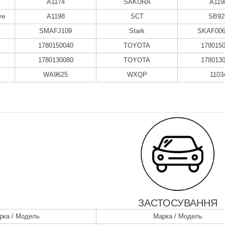
A1174
SAKURA
A119
ve
A1198
SCT
SB92
SMAFJ109
Stark
SKAF006
1780150040
TOYOTA
178015
1780130080
TOYOTA
178013
WA9625
WXQP
1103
ЗАСТОСУВАННЯ
рка / Модель
Марка / Модель