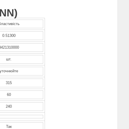
NN
)
Властивість
0.51300
8421310000
шт.
уточнюйте
315
60
240
Так