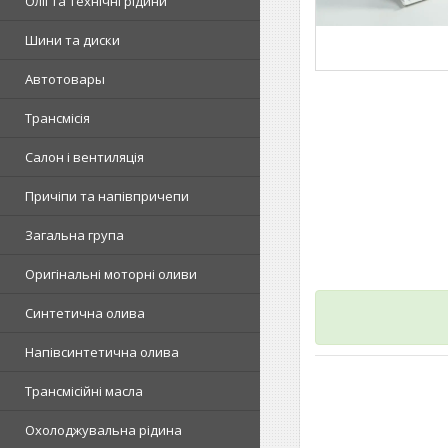
Олії та технічні рідини
Шини та диски
Автотовары
Трансмісія
Салон і вентиляція
Причіпи та напівпричепи
Загальна група
Оригінальні моторні оливи
Синтетична олива
Напівсинтетична олива
Трансмісійні масла
Охолоджувальна рідина