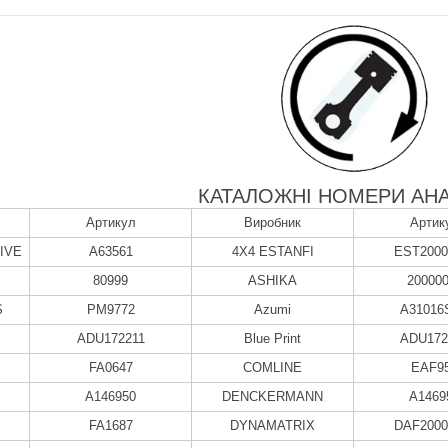
КАТАЛОЖНІ НОМЕРИ АНА
Артикул
Виробник
Артик
IVE
A63561
4X4 ESTANFI
EST2000
80999
ASHIKA
20000
S
PM9772
Azumi
A31016
ADU172211
Blue Print
ADU172
FA0647
COMLINE
EAF9
A146950
DENCKERMANN
A1469
FA1687
DYNAMATRIX
DAF2000