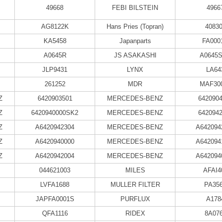
49668
FEBI BILSTEIN
4966
AG8122K
Hans Pries (Topran)
4083
KA5458
Japanparts
FA000
A0645R
JS ASAKASHI
A0645
JLP9431
LYNX
LA64
261252
MDR
MAF30
Z
6420903501
MERCEDES-BENZ
642090
Z
6420940000SK2
MERCEDES-BENZ
642094
Z
A6420942304
MERCEDES-BENZ
A642094
Z
A6420940000
MERCEDES-BENZ
A642094
Z
A6420942004
MERCEDES-BENZ
A642094
044621003
MILES
AFAI4
LVFA1688
MULLER FILTER
PA35
JAPFA0001S
PURFLUX
A178
QFA1116
RIDEX
8A07