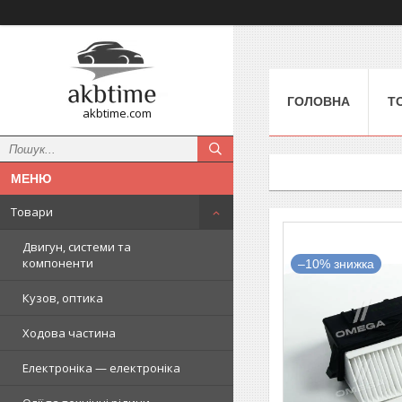
ГОЛОВНА
Т
akbtime.com
Товари
Двигун, системи та
компоненти
–10%
Кузов, оптика
Ходова частина
Електроніка — електроніка