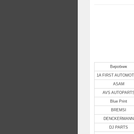
Виробник
1A FIRST AUTOMOT
ASAM
AVS AUTOPART
Blue Print
BREMSI
DENCKERMANN
DJ PARTS