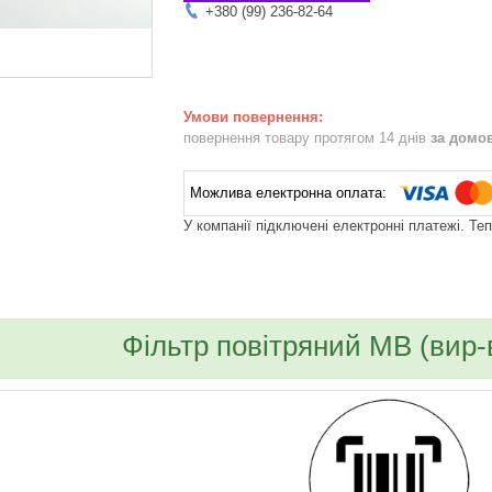
+380 (99) 236-82-64
повернення товару протягом 14 днів
за домо
У компанії підключені електронні платежі. Те
bvd_ggl
Фільтр повітряний MB (вир-в