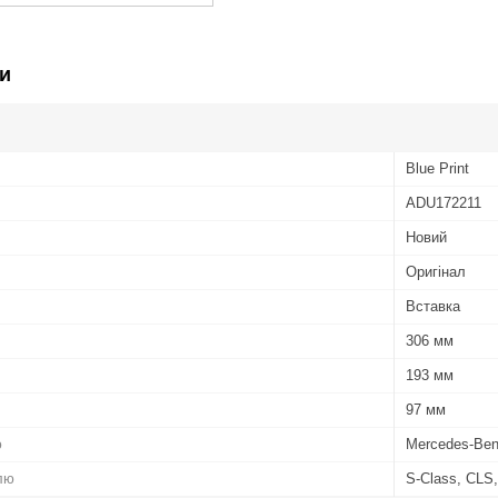
и
Blue Print
ADU172211
Новий
Оригінал
Вставка
306 мм
193 мм
97 мм
ю
Mercedes-Be
лю
S-Class, CLS,