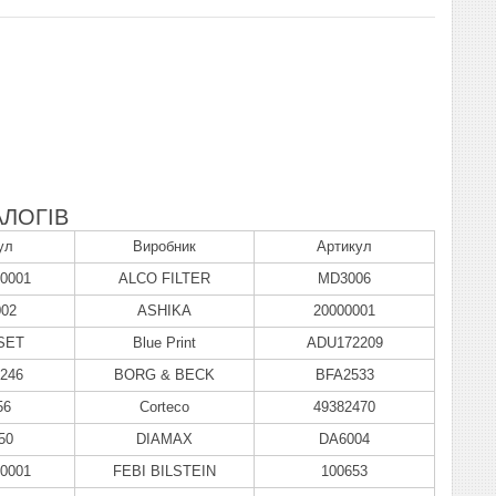
ЛОГІВ
ул
Виробник
Артикул
0001
ALCO FILTER
MD3006
002
ASHIKA
20000001
SET
Blue Print
ADU172209
246
BORG & BECK
BFA2533
56
Corteco
49382470
50
DIAMAX
DA6004
0001
FEBI BILSTEIN
100653