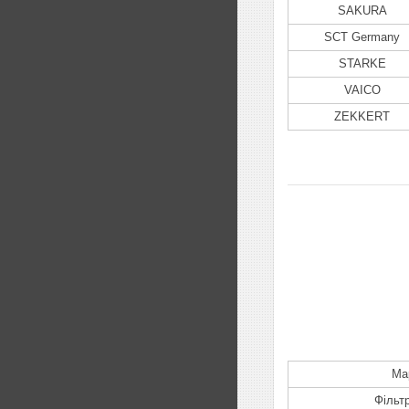
SAKURA
SCT Germany
STARKE
VAICO
ZEKKERT
Ма
Фільт