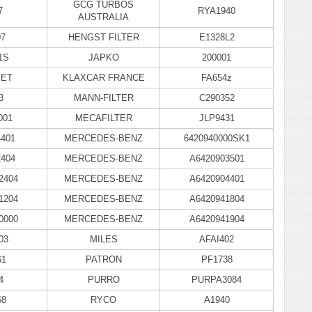
GCG TURBOS
7
RYA1940
AUSTRALIA
07
HENGST FILTER
E1328L2
1S
JAPKO
200001
SET
KLAXCAR FRANCE
FA654z
3
MANN-FILTER
C290352
001
MECAFILTER
JLP9431
4401
MERCEDES-BENZ
6420940000SK1
2404
MERCEDES-BENZ
A6420903501
2404
MERCEDES-BENZ
A6420904401
1204
MERCEDES-BENZ
A6420941804
0000
MERCEDES-BENZ
A6420941904
03
MILES
AFAI402
61
PATRON
PF1738
4
PURRO
PURPA3084
68
RYCO
A1940