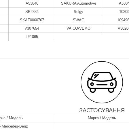
A53840
SAKURA Automotive
A538
SB2384
Solgy
1030
SKAF0060767
SWAG
10949
V307654
VAICO/VEMO
V3020
LF1065
ЗАСТОСУВАННЯ
рка / Модель
Марка / Модель
р Mercedes-Benz