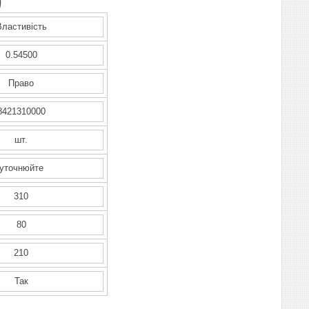
)
Властивість
0.54500
Право
8421310000
шт.
уточнюйте
310
80
210
Так