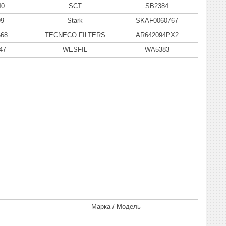
40
SCT
SB2384
99
Stark
SKAF0060767
668
TECNECO FILTERS
AR642094PX2
47
WESFIL
WA5383
Марка / Модель