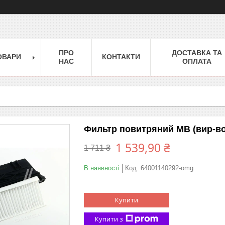
ПРО
ДОСТАВКА ТА
ОВАРИ
КОНТАКТИ
НАС
ОПЛАТА
Фильтр повитряний MB (вир-во
1 539,90 ₴
1 711 ₴
В наявності
Код:
64001140292-omg
Купити
Купити з