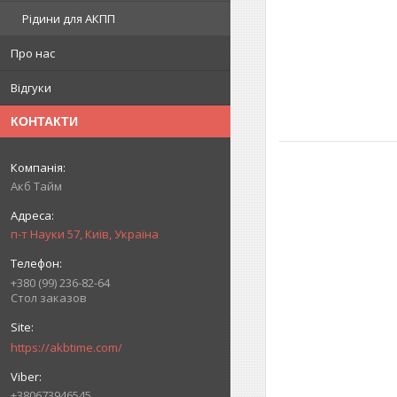
Рідини для АКПП
Про нас
Відгуки
КОНТАКТИ
Акб Тайм
п-т Науки 57, Київ, Україна
+380 (99) 236-82-64
Стол заказов
https://akbtime.com/
+380673946545