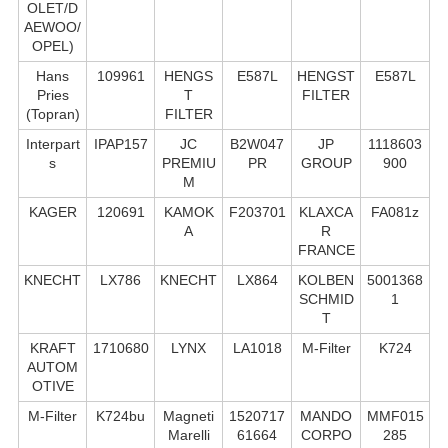
OLET/D
AEWOO/
OPEL)
Hans
109961
HENGS
E587L
HENGST
E587L
Pries
T
FILTER
(Topran)
FILTER
Interpart
IPAP157
JC
B2W047
JP
1118603
s
PREMIU
PR
GROUP
900
M
KAGER
120691
KAMOK
F203701
KLAXCA
FA081z
A
R
FRANCE
KNECHT
LX786
KNECHT
LX864
KOLBEN
5001368
SCHMID
1
T
KRAFT
1710680
LYNX
LA1018
M-Filter
K724
AUTOM
OTIVE
M-Filter
K724bu
Magneti
1520717
MANDO
MMF015
Marelli
61664
CORPO
285