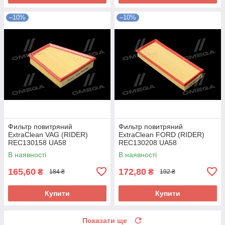
–10%
–10%
Фильтр повитряний
Фильтр повитряний
ExtraClean VAG (RIDER)
ExtraClean FORD (RIDER)
REC130158 UA58
REC130208 UA58
В наявності
В наявності
165,60
172,80
₴
₴
184 ₴
192 ₴
Купити
Купити
Показати ще