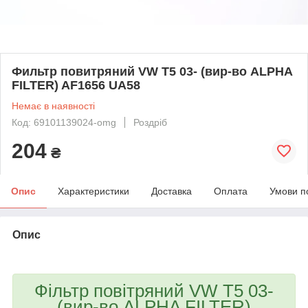
Фильтр повитряний VW T5 03- (вир-во ALPHA
FILTER) AF1656 UA58
Немає в наявності
Код: 69101139024-omg
Роздріб
204
₴
Опис
Характеристики
Доставка
Оплата
Умови п
Опис
bvd_ggl
Фільтр повітряний VW T5 03-
(вир-во ALPHA FILTER)