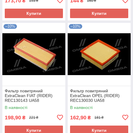
173,70
144
₴
₴
193 ₴
160 ₴
Купити
Купити
–10%
–10%
Фильтр повитряний
Фильтр повитряний
ExtraClean FIAT (RIDER)
ExtraClean OPEL (RIDER)
REC130143 UA58
REC130030 UA58
В наявності
В наявності
198,90
162,90
₴
₴
221 ₴
181 ₴
Купити
Купити