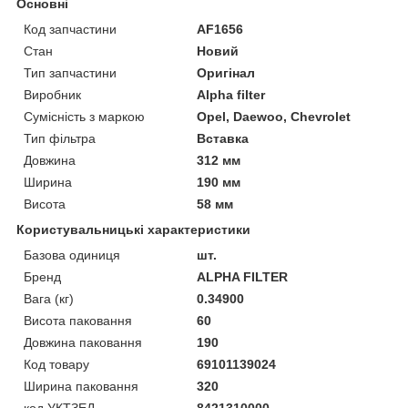
Основні
Код запчастини
AF1656
Стан
Новий
Тип запчастини
Оригінал
Виробник
Alpha filter
Сумісність з маркою
Opel, Daewoo, Chevrolet
Тип фільтра
Вставка
Довжина
312 мм
Ширина
190 мм
Висота
58 мм
Користувальницькі характеристики
Базова одиниця
шт.
Бренд
ALPHA FILTER
Вага (кг)
0.34900
Висота паковання
60
Довжина паковання
190
Код товару
69101139024
Ширина паковання
320
код УКТЗЕД
8421310000