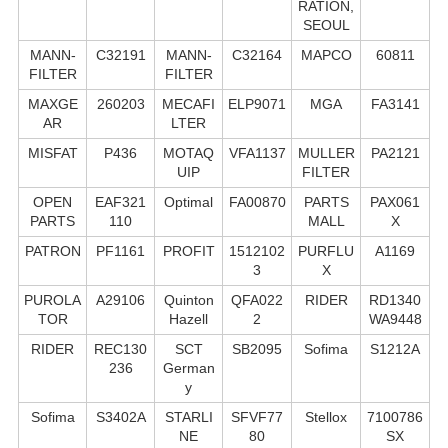
RATION,
SEOUL
MANN-
C32191
MANN-
C32164
MAPCO
60811
FILTER
FILTER
MAXGE
260203
MECAFI
ELP9071
MGA
FA3141
AR
LTER
MISFAT
P436
MOTAQ
VFA1137
MULLER
PA2121
UIP
FILTER
OPEN
EAF321
Optimal
FA00870
PARTS
PAX061
PARTS
110
MALL
X
PATRON
PF1161
PROFIT
1512102
PURFLU
A1169
3
X
PUROLA
A29106
Quinton
QFA022
RIDER
RD1340
TOR
Hazell
2
WA9448
RIDER
REC130
SCT
SB2095
Sofima
S1212A
236
German
y
Sofima
S3402A
STARLI
SFVF77
Stellox
7100786
NE
80
SX