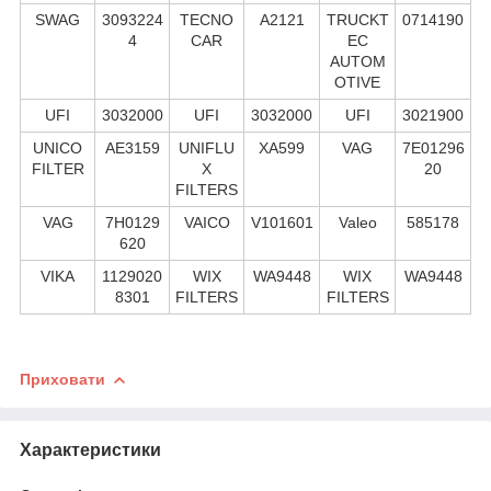
SWAG
3093224
TECNO
A2121
TRUCKT
0714190
4
CAR
EC
AUTOM
OTIVE
UFI
3032000
UFI
3032000
UFI
3021900
UNICO
AE3159
UNIFLU
XA599
VAG
7E01296
FILTER
X
20
FILTERS
VAG
7H0129
VAICO
V101601
Valeo
585178
620
VIKA
1129020
WIX
WA9448
WIX
WA9448
8301
FILTERS
FILTERS
Приховати
Характеристики