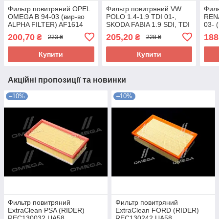
Фильтр повитряний OPEL
Фильтр повитряний VW
Филь
OMEGA B 94-03 (вир-во
POLO 1.4-1.9 TDI 01-,
REN
ALPHA FILTER) AF1614
SKODA FABIA 1.9 SDI, TDI
03- 
UA58
99- (вир-во ALPHA
FILT
200,70
205,20
188
₴
₴
223 ₴
228 ₴
FILTER) AF1883 UA58
Купити
Купити
Акційні пропозиції та новинки
–10%
–10%
Фильтр повитряний
Фильтр повитряний
ExtraClean PSA (RIDER)
ExtraClean FORD (RIDER)
REC130032 UA58
REC130242 UA58