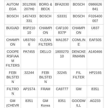
AUTOM
3012906
BORG &
BFA2030
BOSCH
0986626
EGA
207H0
BECK
841
BOSCH
1457433
BOSCH
S3331
BOSCH
F026400
331
007
BUGIAD
BSP210
CHAMPI
CAF100
CHAMPI
U837
10
ON
837P
ON
CHAMPI
U83760
CLEAN
MA1357
COMLIN
EAF505
ON
6
FILTERS
E
COOPE
PA7455
DELLO
1800270
DENCKE
A140466
RSFIAA
10
RMANN
M
FILTERS
FEBI
32244
FEBI
32245
FIL
HP2165
BILSTEI
BILSTEI
FILTER
N
N
FILTRO
AP1574
FRAM
CA9777
GM
8351
N
GM
8351
GM
8351
GOODW
AG233
(CHEVR
Korea
ILL