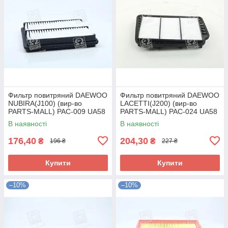
Фильтр повитряний DAEWOO
Фильтр повитряний DAEWOO
NUBIRA(J100) (вир-во
LACETTI(J200) (вир-во
PARTS-MALL) PAC-009 UA58
PARTS-MALL) PAC-024 UA58
В наявності
В наявності
176,40
204,30
₴
₴
196 ₴
227 ₴
Купити
Купити
–10%
–10%