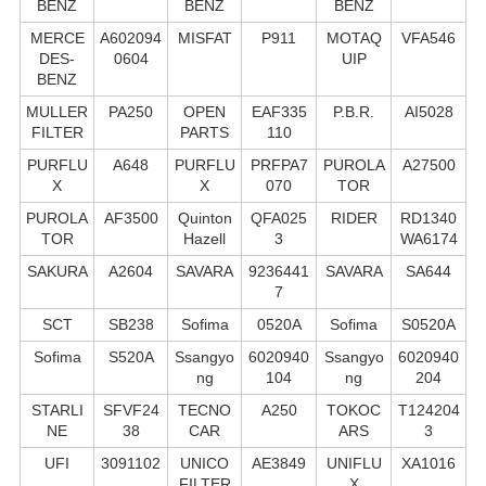
BENZ
BENZ
BENZ
MERCE
A602094
MISFAT
P911
MOTAQ
VFA546
DES-
0604
UIP
BENZ
MULLER
PA250
OPEN
EAF335
P.B.R.
AI5028
FILTER
PARTS
110
PURFLU
A648
PURFLU
PRFPA7
PUROLA
A27500
X
X
070
TOR
PUROLA
AF3500
Quinton
QFA025
RIDER
RD1340
TOR
Hazell
3
WA6174
SAKURA
A2604
SAVARA
9236441
SAVARA
SA644
7
SCT
SB238
Sofima
0520A
Sofima
S0520A
Sofima
S520A
Ssangyo
6020940
Ssangyo
6020940
ng
104
ng
204
STARLI
SFVF24
TECNO
A250
TOKOC
T124204
NE
38
CAR
ARS
3
UFI
3091102
UNICO
AE3849
UNIFLU
XA1016
FILTER
X