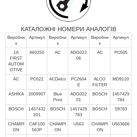
КАТАЛОЖНІ НОМЕРИ АНАЛОГІВ
Виробни
Артикул
Виробни
Артикул
Виробни
Артикул
к
к
к
1A
A60250
AC
ADG022
AC
PC505
FIRST
06
AUTOM
OTIVE
AC
PC622
ACDelco
PC2604
ALCO
MD9120
E
FILTER
ASHIKA
2009907
Blue
ADG022
BOSCH
1457429
Print
01
784
BOSCH
1457432
BOSCH
1457429
BOSCH
S9783
201
783
CHAMPI
CAF100
CHAMPI
U563
CHAMPI
U563606
ON
563P
ON
ON