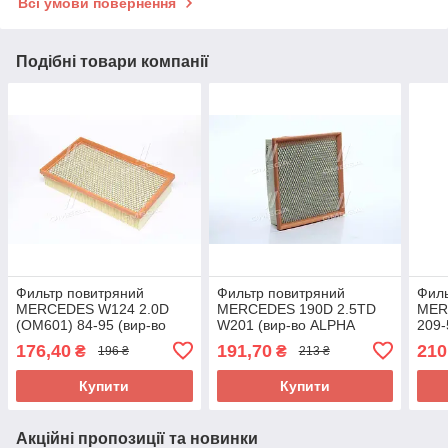
Всі умови повернення
Подібні товари компанії
Фильтр повитряний
Фильтр повитряний
Филь
MERCEDES W124 2.0D
MERCEDES 190D 2.5TD
MER
(OM601) 84-95 (вир-во
W201 (вир-во ALPHA
209-
ALPHA FILTER) AF1683s
FILTER) AF1825s UA58
CRAF
176,40
191,70
210
₴
₴
196 ₴
213 ₴
UA58
(вир
AF1
Купити
Купити
Акційні пропозиції та новинки