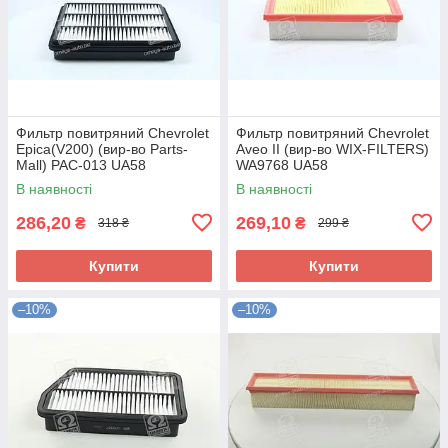
Фильтр повитряний Chevrolet
Фильтр повитряний Chevrolet
Epica(V200) (вир-во Parts-
Aveo II (вир-во WIX-FILTERS)
Mall) PAC-013 UA58
WA9768 UA58
В наявності
В наявності
286,20
269,10
₴
₴
318 ₴
299 ₴
Купити
Купити
–10%
–10%