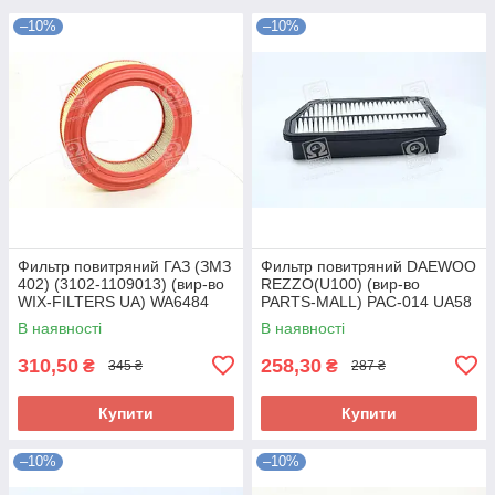
–10%
–10%
Фильтр повитряний ГАЗ (ЗМЗ
Фильтр повитряний DAEWOO
402) (3102-1109013) (вир-во
REZZO(U100) (вир-во
WIX-FILTERS UA) WA6484
PARTS-MALL) PAC-014 UA58
UA58
В наявності
В наявності
310,50
258,30
₴
₴
345 ₴
287 ₴
Купити
Купити
–10%
–10%