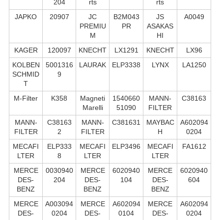
204
rts
rts
JAPKO
20907
JC
B2M043
JS
A0049
PREMIU
PR
ASAKAS
M
HI
KAGER
120097
KNECHT
LX1291
KNECHT
LX96
KOLBEN
5001316
LAURAK
ELP3338
LYNX
LA1250
SCHMID
9
T
M-Filter
K358
Magneti
1540660
MANN-
C38163
Marelli
51090
FILTER
MANN-
C38163
MANN-
C381631
MAYBAC
A602094
FILTER
2
FILTER
H
0204
MECAFI
ELP333
MECAFI
ELP3496
MECAFI
FA1612
LTER
8
LTER
LTER
MERCE
0030940
MERCE
6020940
MERCE
6020940
DES-
204
DES-
104
DES-
604
BENZ
BENZ
BENZ
MERCE
A003094
MERCE
A602094
MERCE
A602094
DES-
0204
DES-
0104
DES-
0204