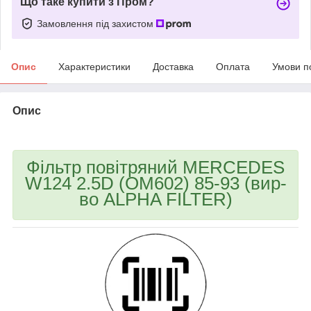
Що таке купити з Пром?
Замовлення під захистом
Опис
Характеристики
Доставка
Оплата
Умови п
Опис
bvd_ggl
Фільтр повітряний MERCEDES
W124 2.5D (OM602) 85-93 (вир-
во ALPHA FILTER)