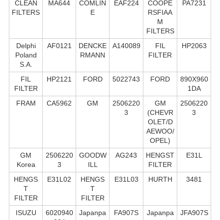
CLEAN
MA644
COMLIN
EAF224
COOPE
PA7231
FILTERS
E
RSFIAA
M
FILTERS
Delphi
AF0121
DENCKE
A140089
FIL
HP2063
Poland
RMANN
FILTER
S.А.
FIL
HP2121
FORD
5022743
FORD
890X960
FILTER
1DA
FRAM
CA5962
GM
2506220
GM
2506220
3
(CHEVR
3
OLET/D
AEWOO/
OPEL)
GM
2506220
GOODW
AG243
HENGST
E31L
Korea
3
ILL
FILTER
HENGS
E31L02
HENGS
E31L03
HURTH
3481
T
T
FILTER
FILTER
ISUZU
6020940
Japanpa
FA907S
Japanpa
JFA907S