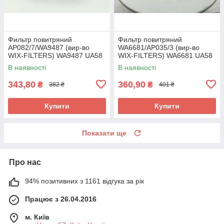
Фильтр повитряний
Фильтр повитряний
AP082/7/WA9487 (вир-во
WA6681/AP035/3 (вир-во
WIX-FILTERS) WA9487 UA58
WIX-FILTERS) WA6681 UA58
В наявності
В наявності
343,80
360,90
₴
₴
382 ₴
401 ₴
Купити
Купити
Показати ще
Про нас
94% позитивних з 1161 відгука за рік
Працює з 26.04.2016
м. Київ