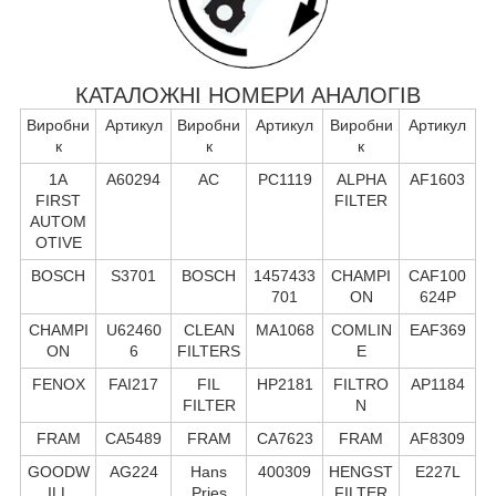
КАТАЛОЖНІ НОМЕРИ АНАЛОГІВ
Виробни
Артикул
Виробни
Артикул
Виробни
Артикул
к
к
к
1A
A60294
AC
PC1119
ALPHA
AF1603
FIRST
FILTER
AUTOM
OTIVE
BOSCH
S3701
BOSCH
1457433
CHAMPI
CAF100
701
ON
624P
CHAMPI
U62460
CLEAN
MA1068
COMLIN
EAF369
ON
6
FILTERS
E
FENOX
FAI217
FIL
HP2181
FILTRO
AP1184
FILTER
N
FRAM
CA5489
FRAM
CA7623
FRAM
AF8309
GOODW
AG224
Hans
400309
HENGST
E227L
ILL
Pries
FILTER