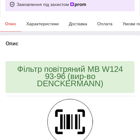
Замовлення під захистом
Опис
Характеристики
Доставка
Оплата
Умови п
Опис
bvd_ggl
Фільтр повітряний MB W124
93-96 (вир-во
DENCKERMANN)