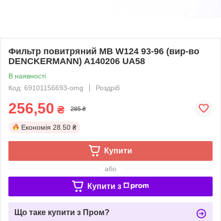
Фильтр повитряний MB W124 93-96 (вир-во
DENCKERMANN) A140206 UA58
В наявності
Код: 69101156693-omg
Роздріб
256,50
₴
285 ₴
Економія
28.50 ₴
Купити
або
Купити з
Що таке купити з Пром?