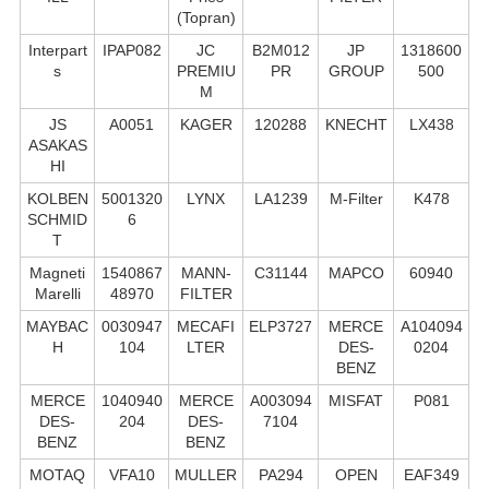
(Topran)
Interpart
IPAP082
JC
B2M012
JP
1318600
s
PREMIU
PR
GROUP
500
M
JS
A0051
KAGER
120288
KNECHT
LX438
ASAKAS
HI
KOLBEN
5001320
LYNX
LA1239
M-Filter
K478
SCHMID
6
T
Magneti
1540867
MANN-
C31144
MAPCO
60940
Marelli
48970
FILTER
MAYBAC
0030947
MECAFI
ELP3727
MERCE
A104094
H
104
LTER
DES-
0204
BENZ
MERCE
1040940
MERCE
A003094
MISFAT
P081
DES-
204
DES-
7104
BENZ
BENZ
MOTAQ
VFA10
MULLER
PA294
OPEN
EAF349