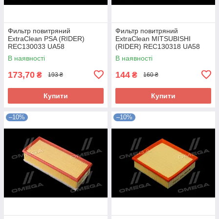
Фильтр повитряний
Фильтр повитряний
ExtraClean PSA (RIDER)
ExtraClean MITSUBISHI
REC130033 UA58
(RIDER) REC130318 UA58
В наявності
В наявності
173,70
144
₴
₴
193 ₴
160 ₴
Купити
Купити
–10%
–10%