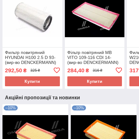
Фильтр повитряний
Фільтр повітряний MB
Филь
HYUNDAI H100 2.5 D 93-
VITO 109-116 CDI 14-
W210
(вир-во DENCKERMANN)
(вир-во DENCKERMANN)
DEN
A140164 UA58
A142118 UA58
UA5
292,50
284,40
317
₴
₴
325 ₴
316 ₴
Купити
Купити
Акційні пропозиції та новинки
–10%
–10%