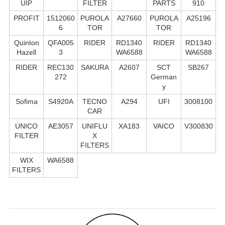
UIP
FILTER
PARTS
910
PROFIT
1512060
PUROLA
A27660
PUROLA
A25196
6
TOR
TOR
Quinton
QFA005
RIDER
RD1340
RIDER
RD1340
Hazell
3
WA6588
WA6588
RIDER
REC130
SAKURA
A2607
SCT
SB267
272
German
y
Sofima
S4920A
TECNO
A294
UFI
3008100
CAR
UNICO
AE3057
UNIFLU
XA183
VAICO
V300830
FILTER
X
FILTERS
WIX
WA6588
FILTERS