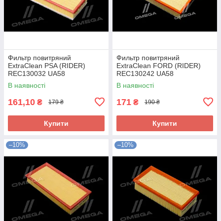
Фильтр повитряний
Фильтр повитряний
ExtraClean PSA (RIDER)
ExtraClean FORD (RIDER)
REC130032 UA58
REC130242 UA58
В наявності
В наявності
161,10
171
₴
₴
179 ₴
190 ₴
Купити
Купити
–10%
–10%