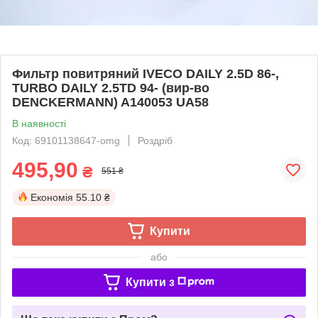
Фильтр повитряний IVECO DAILY 2.5D 86-,
TURBO DAILY 2.5TD 94- (вир-во
DENCKERMANN) A140053 UA58
В наявності
Код: 69101138647-omg
Роздріб
495,90
₴
551 ₴
Економія
55.10 ₴
Купити
або
Купити з