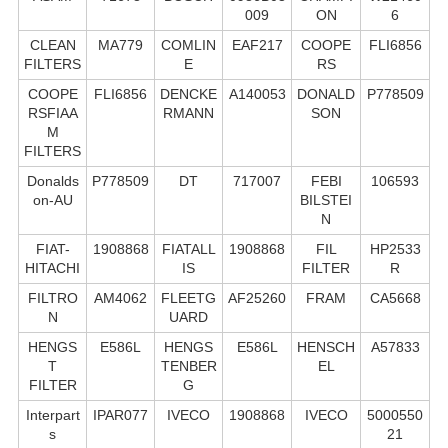
009
ON
6
CLEAN
MA779
COMLIN
EAF217
COOPE
FLI6856
FILTERS
E
RS
COOPE
FLI6856
DENCKE
A140053
DONALD
P778509
RSFIAA
RMANN
SON
M
FILTERS
Donalds
P778509
DT
717007
FEBI
106593
on-AU
BILSTEI
N
FIAT-
1908868
FIATALL
1908868
FIL
HP2533
HITACHI
IS
FILTER
R
FILTRO
AM4062
FLEETG
AF25260
FRAM
CA5668
N
UARD
HENGS
E586L
HENGS
E586L
HENSCH
A57833
T
TENBER
EL
FILTER
G
Interpart
IPAR077
IVECO
1908868
IVECO
5000550
s
21