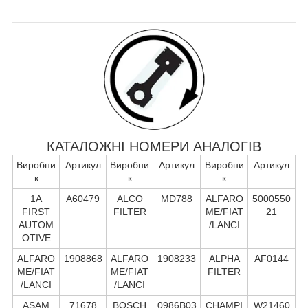
КАТАЛОЖНІ НОМЕРИ АНАЛОГІВ
Виробни
Артикул
Виробни
Артикул
Виробни
Артикул
к
к
к
1A
A60479
ALCO
MD788
ALFARO
5000550
FIRST
FILTER
ME/FIAT
21
AUTOM
/LANCI
OTIVE
ALFARO
1908868
ALFARO
1908233
ALPHA
AF0144
ME/FIAT
ME/FIAT
FILTER
/LANCI
/LANCI
ASAM
71678
BOSCH
0986B03
CHAMPI
W21460