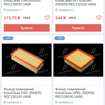
ExtraClean PSA (RIDER)
ExtraClean MITSUBISHI
REC130033 UA58
(RIDER) REC130318 UA58
В наявності
В наявності
173,70
144
₴
₴
193 ₴
160 ₴
Купити
Купити
–10%
–10%
Фильтр повитряний
Фильтр повитряний
ExtraClean FIAT (RIDER)
ExtraClean OPEL (RIDER)
REC130143 UA58
REC130030 UA58
В наявності
В наявності