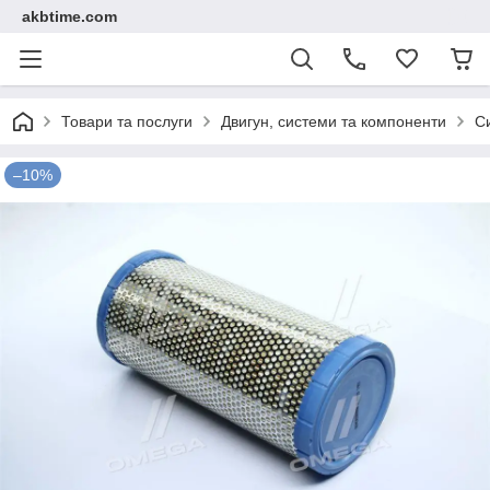
akbtime.com
Товари та послуги
Двигун, системи та компоненти
С
–10%