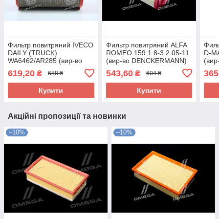
Фильтр повитряний IVECO
Фильтр повитряний ALFA
Филь
DAILY (TRUCK)
ROMEO 159 1.8-3.2 05-11
D-MA
WA6462/AR285 (вир-во
(вир-во DENCKERMANN)
(ви
WIX-FILTERS) WA6462
A146890 UA58
A14
619,20
543,60
365
₴
₴
688 ₴
604 ₴
UA58
Купити
Купити
Акційні пропозиції та новинки
–10%
–10%