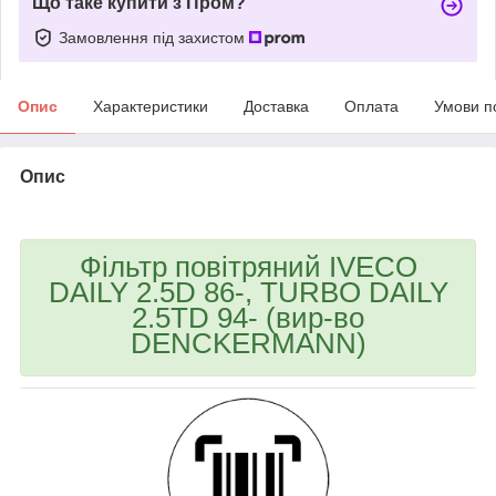
Що таке купити з Пром?
Замовлення під захистом
Опис
Характеристики
Доставка
Оплата
Умови п
Опис
bvd_ggl
Фільтр повітряний IVECO
DAILY 2.5D 86-, TURBO DAILY
2.5TD 94- (вир-во
DENCKERMANN)