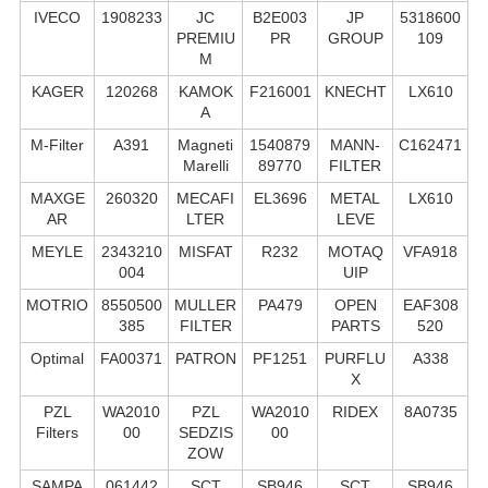
IVECO
1908233
JC
B2E003
JP
5318600
PREMIU
PR
GROUP
109
M
KAGER
120268
KAMOK
F216001
KNECHT
LX610
A
M-Filter
A391
Magneti
1540879
MANN-
C162471
Marelli
89770
FILTER
MAXGE
260320
MECAFI
EL3696
METAL
LX610
AR
LTER
LEVE
MEYLE
2343210
MISFAT
R232
MOTAQ
VFA918
004
UIP
MOTRIO
8550500
MULLER
PA479
OPEN
EAF308
385
FILTER
PARTS
520
Optimal
FA00371
PATRON
PF1251
PURFLU
A338
X
PZL
WA2010
PZL
WA2010
RIDEX
8A0735
Filters
00
SEDZIS
00
ZOW
SAMPA
061442
SCT
SB946
SCT
SB946