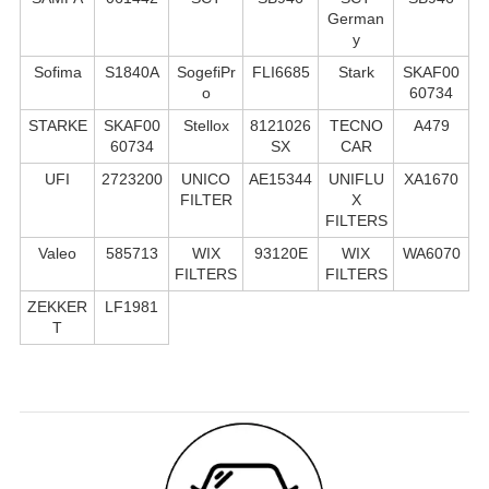
German
y
Sofima
S1840A
SogefiPr
FLI6685
Stark
SKAF00
o
60734
STARKE
SKAF00
Stellox
8121026
TECNO
A479
60734
SX
CAR
UFI
2723200
UNICO
AE15344
UNIFLU
XA1670
FILTER
X
FILTERS
Valeo
585713
WIX
93120E
WIX
WA6070
FILTERS
FILTERS
ZEKKER
LF1981
T