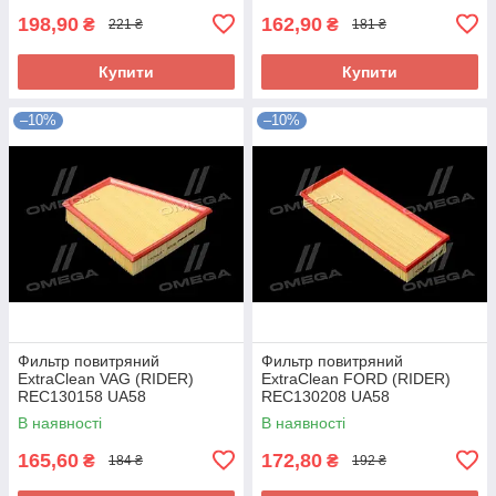
198,90
162,90
₴
₴
221 ₴
181 ₴
Купити
Купити
–10%
–10%
Фильтр повитряний
Фильтр повитряний
ExtraClean VAG (RIDER)
ExtraClean FORD (RIDER)
REC130158 UA58
REC130208 UA58
В наявності
В наявності
165,60
172,80
₴
₴
184 ₴
192 ₴