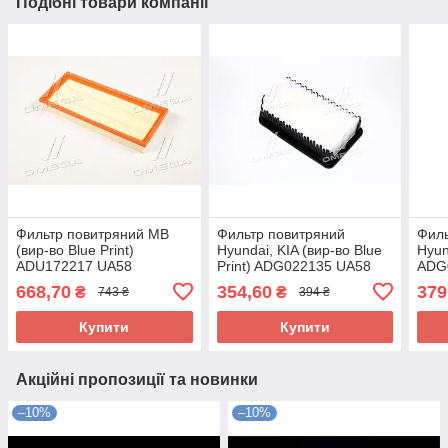
Подібні товари компанії
Фильтр повитряний MB
Фильтр повитряний
Филь
(вир-во Blue Print)
Hyundai, KIA (вир-во Blue
Hyun
ADU172217 UA58
Print) ADG022135 UA58
ADG
668,70
354,60
379
₴
₴
743 ₴
394 ₴
Купити
Купити
Акційні пропозиції та новинки
–10%
–10%