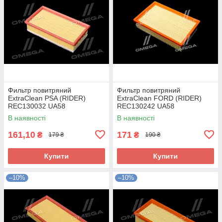
Фильтр повитряний
Фильтр повитряний
ExtraClean PSA (RIDER)
ExtraClean FORD (RIDER)
REC130032 UA58
REC130242 UA58
В наявності
В наявності
161,10
171
₴
₴
179 ₴
190 ₴
Купити
Купити
–10%
–10%