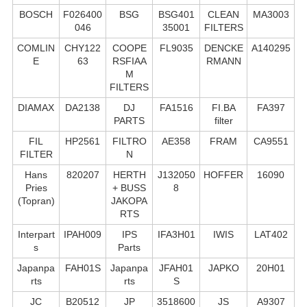
BOSCH
F026400
BSG
BSG401
CLEAN
MA3003
046
35001
FILTERS
COMLIN
CHY122
COOPE
FL9035
DENCKE
A140295
E
63
RSFIAA
RMANN
M
FILTERS
DIAMAX
DA2138
DJ
FA1516
FI.BA
FA397
PARTS
filter
FIL
HP2561
FILTRO
AE358
FRAM
CA9551
FILTER
N
Hans
820207
HERTH
J132050
HOFFER
16090
Pries
+ BUSS
8
(Topran)
JAKOPA
RTS
Interpart
IPAH009
IPS
IFA3H01
IWIS
LAT402
s
Parts
Japanpa
FAH01S
Japanpa
JFAH01
JAPKO
20H01
rts
rts
S
JC
B20512
JP
3518600
JS
A9307