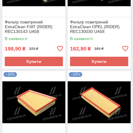
Фильтр повитряний
Фильтр повитряний
ExtraClean FIAT (RIDER)
ExtraClean OPEL (RIDER)
REC130143 UA58
REC130030 UA58
В наявності
В наявності
198,90
162,90
₴
₴
221 ₴
181 ₴
Купити
Купити
–10%
–10%