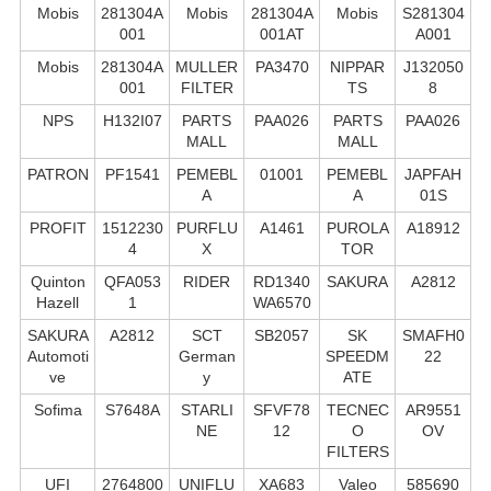
Mobis
281304A
Mobis
281304A
Mobis
S281304
001
001AT
A001
Mobis
281304A
MULLER
PA3470
NIPPAR
J132050
001
FILTER
TS
8
NPS
H132I07
PARTS
PAA026
PARTS
PAA026
MALL
MALL
PATRON
PF1541
PEMEBL
01001
PEMEBL
JAPFAH
A
A
01S
PROFIT
1512230
PURFLU
A1461
PUROLA
A18912
4
X
TOR
Quinton
QFA053
RIDER
RD1340
SAKURA
A2812
Hazell
1
WA6570
SAKURA
A2812
SCT
SB2057
SK
SMAFH0
Automoti
German
SPEEDM
22
ve
y
ATE
Sofima
S7648A
STARLI
SFVF78
TECNEC
AR9551
NE
12
O
OV
FILTERS
UFI
2764800
UNIFLU
XA683
Valeo
585690