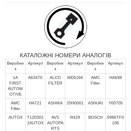
КАТАЛОЖНІ НОМЕРИ АНАЛОГІВ
Виробни
Артикул
Виробни
Артикул
Виробни
Артикул
к
к
к
1A
A63470
ALCO
MD5166
AMC
HA698
FIRST
FILTER
Filter
AUTOM
OTIVE
AMC
HA721
ASHIKA
20H0001
ASHUKI
Y00705
Filter
AUTOX
T120301
AVS
R429
BOSCH
0986TF0
2AUTOX
AUTOPA
106
RTS