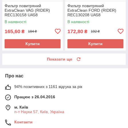
Фильтр повитряний
Фильтр повитряний
ExtraClean VAG (RIDER)
ExtraClean FORD (RIDER)
REC130158 UA58
REC130208 UA58
В наявності
В наявності
165,60
172,80
₴
₴
184 ₴
192 ₴
Купити
Купити
Показати ще
Про нас
94% позитивних з 1161 відгука за рік
Працює з 26.04.2016
м. Київ
п-т Науки 57, Київ, Україна
Контакти