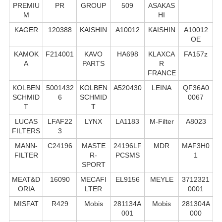
PREMIU
PR
GROUP
509
ASAKAS
M
HI
KAGER
120388
KAISHIN
A10012
KAISHIN
A10012
OE
KAMOK
F214001
KAVO
HA698
KLAXCA
FA157z
A
PARTS
R
FRANCE
KOLBEN
5001432
KOLBEN
A520430
LEINA
QF36A0
SCHMID
6
SCHMID
0067
T
T
LUCAS
LFAF22
LYNX
LA1183
M-Filter
A8023
FILTERS
3
MANN-
C24196
MASTE
24196LF
MDR
MAF3H0
FILTER
R-
PCSMS
1
SPORT
MEAT&D
16090
MECAFI
EL9156
MEYLE
3712321
ORIA
LTER
0001
MISFAT
R429
Mobis
281134A
Mobis
281304A
001
000