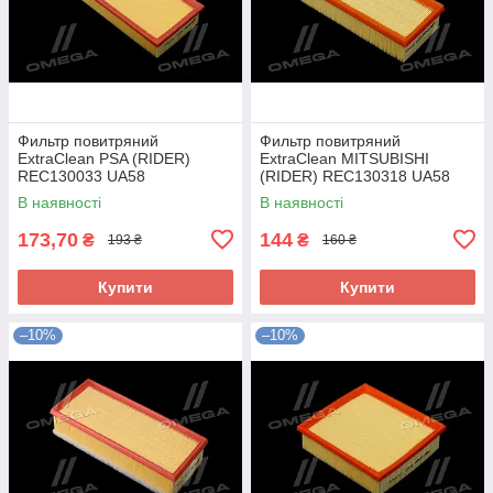
Фильтр повитряний
Фильтр повитряний
ExtraClean PSA (RIDER)
ExtraClean MITSUBISHI
REC130033 UA58
(RIDER) REC130318 UA58
В наявності
В наявності
173,70
144
₴
₴
193 ₴
160 ₴
Купити
Купити
–10%
–10%