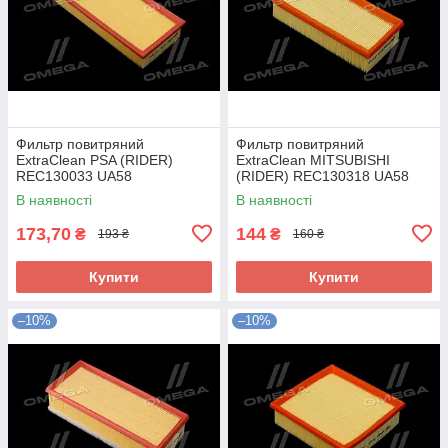
Фильтр повитряний
Фильтр повитряний
ExtraClean PSA (RIDER)
ExtraClean MITSUBISHI
REC130033 UA58
(RIDER) REC130318 UA58
В наявності
В наявності
173,70
144
₴
₴
193 ₴
160 ₴
Купити
Купити
–10%
–10%