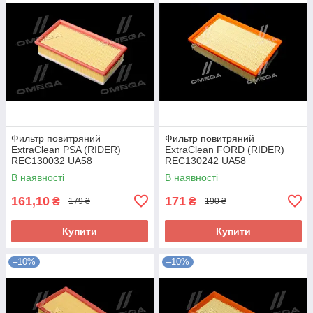
Фильтр повитряний
Фильтр повитряний
ExtraClean PSA (RIDER)
ExtraClean FORD (RIDER)
REC130032 UA58
REC130242 UA58
В наявності
В наявності
161,10
171
₴
₴
179 ₴
190 ₴
Купити
Купити
–10%
–10%