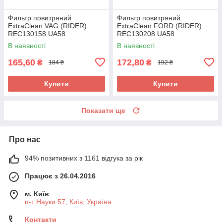
Фильтр повитряний
Фильтр повитряний
ExtraClean VAG (RIDER)
ExtraClean FORD (RIDER)
REC130158 UA58
REC130208 UA58
В наявності
В наявності
165,60
172,80
₴
₴
184 ₴
192 ₴
Купити
Купити
Показати ще
Про нас
94% позитивних з 1161 відгука за рік
Працює з 26.04.2016
м. Київ
п-т Науки 57, Київ, Україна
Контакти