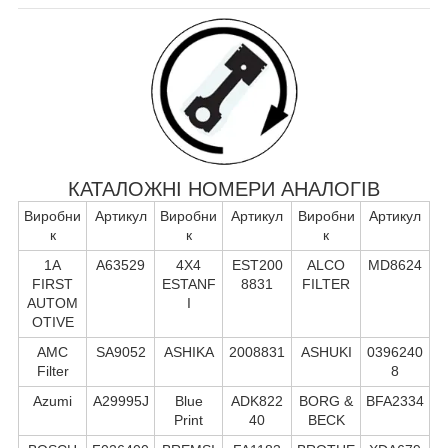
КАТАЛОЖНІ НОМЕРИ АНАЛОГІВ
Виробни
Артикул
Виробни
Артикул
Виробни
Артикул
к
к
к
1A
A63529
4X4
EST200
ALCO
MD8624
FIRST
ESTANF
8831
FILTER
AUTOM
I
OTIVE
AMC
SA9052
ASHIKA
2008831
ASHUKI
0396240
Filter
8
Azumi
A29995J
Blue
ADK822
BORG &
BFA2334
Print
40
BECK