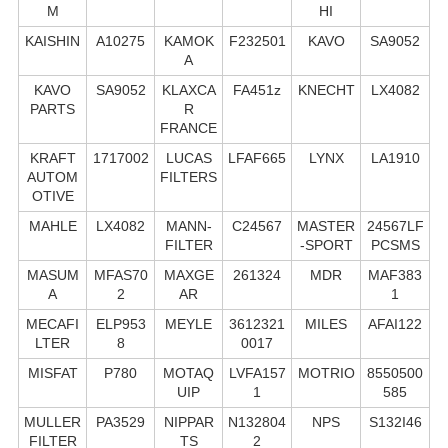
M
HI
KAISHIN
A10275
KAMOK
F232501
KAVO
SA9052
A
KAVO
SA9052
KLAXCA
FA451z
KNECHT
LX4082
PARTS
R
FRANCE
KRAFT
1717002
LUCAS
LFAF665
LYNX
LA1910
AUTOM
FILTERS
OTIVE
MAHLE
LX4082
MANN-
C24567
MASTER
24567LF
FILTER
-SPORT
PCSMS
MASUM
MFAS70
MAXGE
261324
MDR
MAF383
A
2
AR
1
MECAFI
ELP953
MEYLE
3612321
MILES
AFAI122
LTER
8
0017
MISFAT
P780
MOTAQ
LVFA157
MOTRIO
8550500
UIP
1
585
MULLER
PA3529
NIPPAR
N132804
NPS
S132I46
FILTER
TS
2