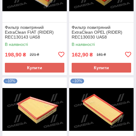
Фильтр повитряний
Фильтр повитряний
ExtraClean FIAT (RIDER)
ExtraClean OPEL (RIDER)
REC130143 UA58
REC130030 UA58
В наявності
В наявності
198,90
162,90
₴
₴
221 ₴
181 ₴
Купити
Купити
–10%
–10%