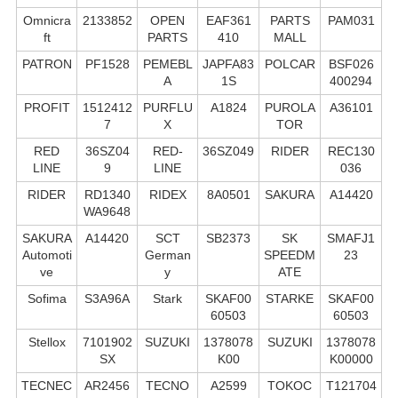
Omnicra
2133852
OPEN
EAF361
PARTS
PAM031
ft
PARTS
410
MALL
PATRON
PF1528
PEMEBL
JAPFA83
POLCAR
BSF026
A
1S
400294
PROFIT
1512412
PURFLU
A1824
PUROLA
A36101
7
X
TOR
RED
36SZ04
RED-
36SZ049
RIDER
REC130
LINE
9
LINE
036
RIDER
RD1340
RIDEX
8A0501
SAKURA
A14420
WA9648
SAKURA
A14420
SCT
SB2373
SK
SMAFJ1
Automoti
German
SPEEDM
23
ve
y
ATE
Sofima
S3A96A
Stark
SKAF00
STARKE
SKAF00
60503
60503
Stellox
7101902
SUZUKI
1378078
SUZUKI
1378078
SX
K00
K00000
TECNEC
AR2456
TECNO
A2599
TOKOC
T121704