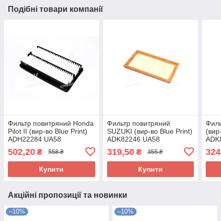
Подібні товари компанії
Фильтр повитряний Honda
Фильтр повитряний
Филь
Pilot II (вир-во Blue Print)
SUZUKI (вир-во Blue Print)
(вир
ADH22284 UA58
ADK82246 UA58
ADK
502,20
319,50
324
₴
₴
558 ₴
355 ₴
Купити
Купити
Акційні пропозиції та новинки
–10%
–10%