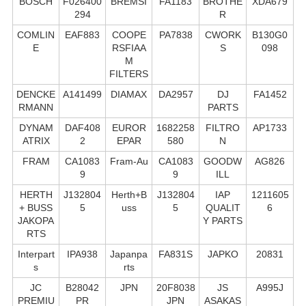
BOSCH
F026400
BREMSI
FA1183
BROTHE
XDA679
294
R
COMLIN
EAF883
COOPE
PA7838
CWORK
B130G0
E
RSFIAA
S
098
M
FILTERS
DENCKE
A141499
DIAMAX
DA2957
DJ
FA1452
RMANN
PARTS
DYNAM
DAF408
EUROR
1682258
FILTRO
AP1733
ATRIX
2
EPAR
580
N
FRAM
CA1083
Fram-Au
CA1083
GOODW
AG826
9
9
ILL
HERTH
J132804
Herth+B
J132804
IAP
1211605
+ BUSS
5
uss
5
QUALIT
6
JAKOPA
Y PARTS
RTS
Interpart
IPA938
Japanpa
FA831S
JAPKO
20831
s
rts
JC
B28042
JPN
20F8038
JS
A995J
PREMIU
PR
JPN
ASAKAS