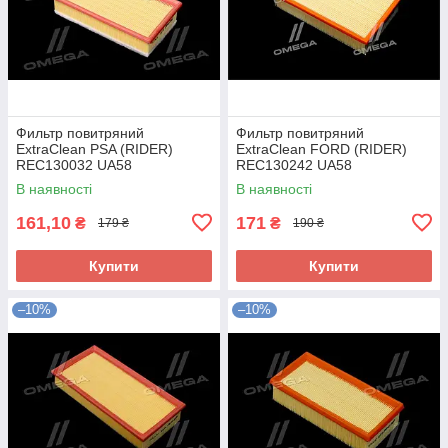
Фильтр повитряний
Фильтр повитряний
ExtraClean PSA (RIDER)
ExtraClean FORD (RIDER)
REC130032 UA58
REC130242 UA58
В наявності
В наявності
161,10
171
₴
₴
179 ₴
190 ₴
Купити
Купити
–10%
–10%