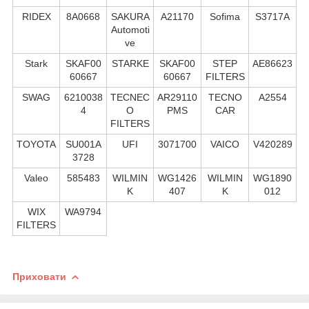
RIDEX
8A0668
SAKURA
A21170
Sofima
S3717A
Automoti
ve
Stark
SKAF00
STARKE
SKAF00
STEP
AE86623
60667
60667
FILTERS
SWAG
6210038
TECNEC
AR29110
TECNO
A2554
4
O
PMS
CAR
FILTERS
TOYOTA
SU001A
UFI
3071700
VAICO
V420289
3728
Valeo
585483
WILMIN
WG1426
WILMIN
WG1890
K
407
K
012
WIX
WA9794
FILTERS
Приховати