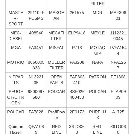
FILTER
MASTE
29110LF
MAXGE
261575
MDR
MAF306
R-
PCSMS
AR
01
SPORT
MEC-
408540
MECAFI
ELP9418
MEYLE
1112321
DIESEL
LTER
0045
MGA
FA3451
MISFAT
P713
MOTAQ
LVFA154
UIP
4
MOTRIO
8660005
MULLER
PA3208
NAPA
NFA126
338
FILTER
7
NIPPAR
N13221
OPEN
EAF363
PATRON
PF1368
TS
35
PARTS
410
PEUGE
9800097
POLCAR
BSF026
POLCAR
FLAP09
OT/CITR
580
400433
09
OEN
POLCAR
PA7828
ProfiPow
2F0172
PURFLU
A1725
er
X
Quinton
QFA108
RED
36TO06
RED-
36TO06
Hazell
9
LINE
0
LINE
0