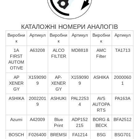
КАТАЛОЖНІ НОМЕРИ АНАЛОГІВ
Виробни
Артикул
Виробни
Артикул
Виробни
Артикул
к
к
к
1A
A63208
ALCO
MD8818
AMC
TA1713
FIRST
FILTER
Filter
AUTOM
OTIVE
AP
X159090
AP-
X159090
ASHIKA
2000060
XENER
9
XENER
9
1
GY
GY
ASHIKA
2002201
ASHUKI
PAL2253
AVS
PA163A
9
4
AUTOPA
RTS
Azumi
A42009
Blue
ADP152
BORG &
BFA2512
Print
215
BECK
BOSCH
F026400
BREMSI
FA1214
BSG
BSG701