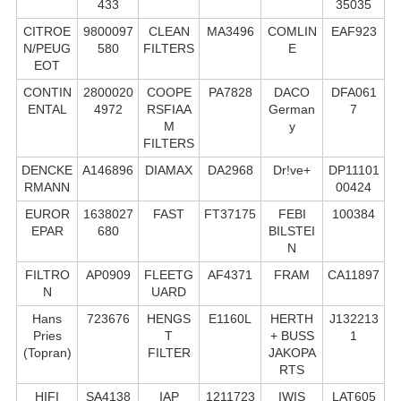
433
35035
CITROE
9800097
CLEAN
MA3496
COMLIN
EAF923
N/PEUG
580
FILTERS
E
EOT
CONTIN
2800020
COOPE
PA7828
DACO
DFA061
ENTAL
4972
RSFIAA
German
7
M
y
FILTERS
DENCKE
A146896
DIAMAX
DA2968
Dr!ve+
DP11101
RMANN
00424
EUROR
1638027
FAST
FT37175
FEBI
100384
EPAR
680
BILSTEI
N
FILTRO
AP0909
FLEETG
AF4371
FRAM
CA11897
N
UARD
Hans
723676
HENGS
E1160L
HERTH
J132213
Pries
T
+ BUSS
1
(Topran)
FILTER
JAKOPA
RTS
HIFI
SA4138
IAP
1211723
IWIS
LAT605