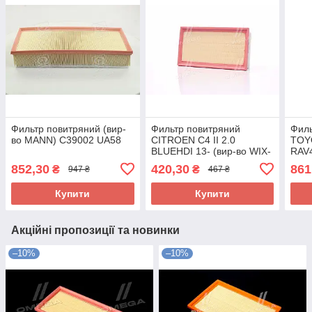
Фильтр повитряний (вир-
Фильтр повитряний
Филь
во MANN) C39002 UA58
CITROEN C4 II 2.0
TOYO
BLUEHDI 13- (вир-во WIX-
RAV4
FILTERS) WA9794 UA58
KNE
852,30
420,30
861
₴
₴
947 ₴
467 ₴
UA5
Купити
Купити
Акційні пропозиції та новинки
–10%
–10%