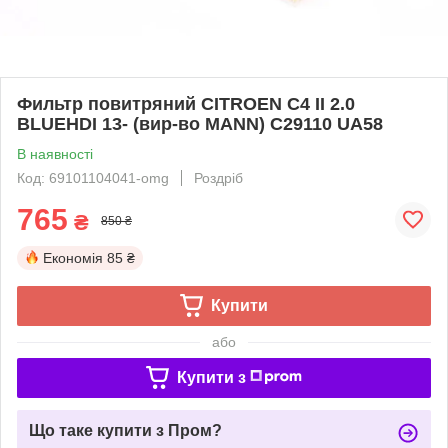
Фильтр повитряний CITROEN C4 II 2.0
BLUEHDI 13- (вир-во MANN) C29110 UA58
В наявності
Код: 69101104041-omg
Роздріб
765
₴
850 ₴
Економія
85 ₴
Купити
або
Купити з
Що таке купити з Пром?