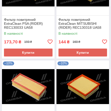
Фильтр повитряний
Фильтр повитряний
ExtraClean PSA (RIDER)
ExtraClean MITSUBISHI
REC130033 UA58
(RIDER) REC130318 UA58
В наявності
В наявності
173,70
144
₴
₴
193 ₴
160 ₴
Купити
Купити
–10%
–10%