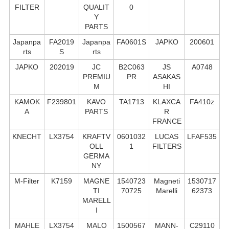
FILTER
QUALIT
0
Y
PARTS
Japanpa
FA2019
Japanpa
FA0601S
JAPKO
200601
rts
S
rts
JAPKO
202019
JC
B2C063
JS
A0748
PREMIU
PR
ASAKAS
M
HI
KAMOK
F239801
KAVO
TA1713
KLAXCA
FA410z
A
PARTS
R
FRANCE
KNECHT
LX3754
KRAFTV
0601032
LUCAS
LFAF535
OLL
1
FILTERS
GERMA
NY
M-Filter
K7159
MAGNE
1540723
Magneti
1530717
TI
70725
Marelli
62373
MARELL
I
MAHLE
LX3754
MALO
1500567
MANN-
C29110