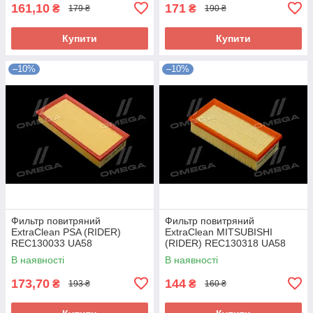
161,10
171
₴
₴
179 ₴
190 ₴
Купити
Купити
–10%
–10%
Фильтр повитряний
Фильтр повитряний
ExtraClean PSA (RIDER)
ExtraClean MITSUBISHI
REC130033 UA58
(RIDER) REC130318 UA58
В наявності
В наявності
173,70
144
₴
₴
193 ₴
160 ₴