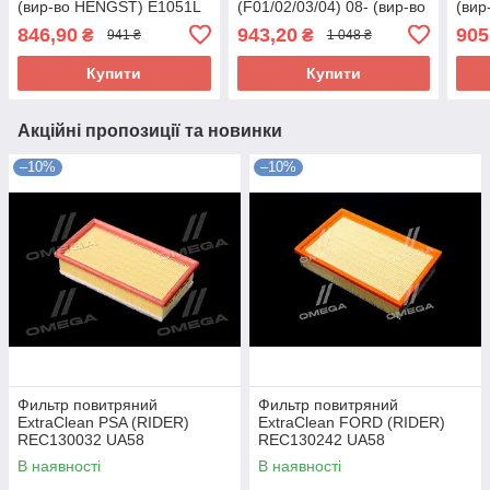
(вир-во HENGST) E1051L
(F01/02/03/04) 08- (вир-во
(вир
UA58
DENCKERMANN) A141708
UA5
846,90
943,20
905
₴
₴
941 ₴
1 048 ₴
UA58
Купити
Купити
Акційні пропозиції та новинки
–10%
–10%
Фильтр повитряний
Фильтр повитряний
ExtraClean PSA (RIDER)
ExtraClean FORD (RIDER)
REC130032 UA58
REC130242 UA58
В наявності
В наявності