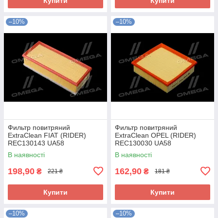
Купити
Купити
–10%
–10%
Фильтр повитряний
Фильтр повитряний
ExtraClean FIAT (RIDER)
ExtraClean OPEL (RIDER)
REC130143 UA58
REC130030 UA58
В наявності
В наявності
198,90
162,90
₴
₴
221 ₴
181 ₴
Купити
Купити
–10%
–10%