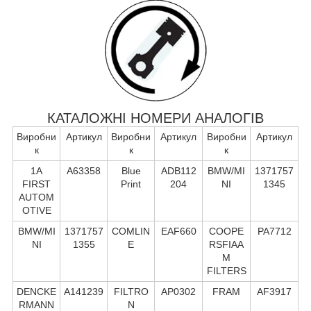
КАТАЛОЖНІ НОМЕРИ АНАЛОГІВ
Виробни
Артикул
Виробни
Артикул
Виробни
Артикул
к
к
к
1A
A63358
Blue
ADB112
BMW/MI
1371757
FIRST
Print
204
NI
1345
AUTOM
OTIVE
BMW/MI
1371757
COMLIN
EAF660
COOPE
PA7712
NI
1355
E
RSFIAA
M
FILTERS
DENCKE
A141239
FILTRO
AP0302
FRAM
AF3917
RMANN
N