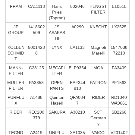
FRAM
CA11118
Hans
502046
HENGST
E1051L
Pries
FILTER
(Topran)
JP
1418602
JS
A0290
KNECHT
LX2525
GROUP
509
ASAKAS
HI
KOLBEN
5001428
LYNX
LA1133
Magneti
1547038
SCHMID
8
Marelli
72210
T
MANN-
C28125
MECAFI
ELP9354
MGA
FA3409
FILTER
LTER
MULLER
PA3358
OPEN
EAF344
PATRON
PF1563
FILTER
PARTS
910
PURFLU
A1488
Quinton
QFA084
RIDER
RD1340
X
Hazell
7
WA9661
RIDER
REC200
SAKURA
A30210
SCT
SB2268
379
German
y
TECNO
A2419
UNIFLU
XA1035
VAICO
V201402